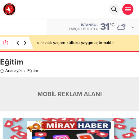
31
°C
İSTANBUL
PARÇALI BULUTLU
sıfır atık yaşam kültürü yaygınlaştırmaktır
Eğitim
Anasayfa
Eğitim
MOBİL REKLAM ALANI