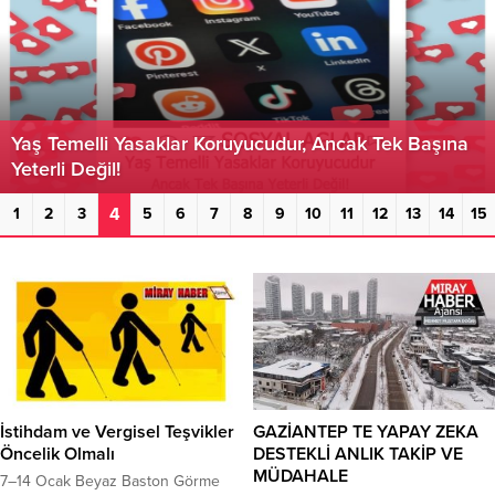
Yaş Temelli Yasaklar Koruyucudur, Ancak Tek Başına
Yeterli Değil!
4
1
2
3
5
6
7
8
9
10
11
12
13
14
15
İstihdam ve Vergisel Teşvikler
GAZİANTEP TE YAPAY ZEKA
Öncelik Olmalı
DESTEKLİ ANLIK TAKİP VE
MÜDAHALE
7–14 Ocak Beyaz Baston Görme