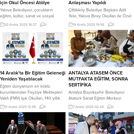
için Okul Öncesi Atölye
Anlaşması Yapıldı
dedi. Gençlik ve Spor Bakanı...
Yalova Belediyesi, çocukların
Çiftlikköy Belediye Başkanı Adil
eğitim, kültür, sanat ve sosyal
Yele, Yalova Birey Okulları ile Özel
gelişimini desteklemek amacıyla
Küçümenler Anaokulu arasında,
20 Aralık 2025 16:27
0
19 Aralık 2025 19:56
0
2025 yılı boyunca kent genelinde
belediye çalışanları ve çocuklarını
çok sayıda proje ve etkinliği hayata
kapsayan yüzde 20 indirim
geçirdi. Belediye Başkanı Mehmet
sağlayan eğitim protokollerine imza
Gürel’in göreve gelmesiyle birlikte
attı. Başkan Yele, ilk olarak Yalova
çocuk odaklı belediyecilik anlayışı
Birey Okulları Kurucuları Şebnem
doğrultusunda yürütülen çalışmalar,
Şimşek ve Ünal Kılıç ile protokolü
yıl boyunca artarak devam etti.
imzaladı. Ardından Özel
Çocukların erken yaşta öğrenme
Küçümenler Anaokulu Müdürü
14 Aralık’ta Bir Eğitim Geleneği
ANTALYA ATASEM ÖNCE
süreçlerine katkı sunmak amacıyla...
Kemal Kılıç ile...
Yeniden Yaşatılacak
MUTFAKTA EĞİTİM, SONRA
SERTİFİKA
Eğitim dünyamızın en köklü
kurumlarından Feyziye Mektepleri
Antalya Büyükşehir Belediyesi
Vakfı (FMV) Işık Okulları, 140 yıllık
Atatürk Sanat Eğitim Merkezi
köklü tarihini 14 Aralık kuruluş yıl
(ATASEM) tarafından ilk kez açılan
13 Aralık 2025 12:58
0
7 Aralık 2025 02:24
0
dönümünde, beş yerleşkesinde
“Glütensiz Mutfak Eğitimi” kursu
düzenlenecek geleneksel törenler
yoğun ilgi görüyor. Kursta çölyak
ve aynı gün açılacak özel bir sergi
rahatsızlığı bulunan bireylere,
ile kutlamaya hazırlanıyor.
yakınlarına ve bu alana ilgi duyan