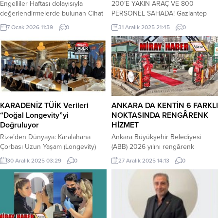
Engelliler Haftası dolayısıyla
200’E YAKIN ARAÇ VE 800
değerlendirmelerde bulunan Cihat
PERSONEL SAHADA! Gaziantep
Çetinkaya, görme engelli bireylerin
Büyükşehir Belediyesi, gece
7 Ocak 2026 11:39
0
31 Aralık 2025 21:45
0
kamusal hayata eşit ve güvenli
saatlerinden itibaren etkisini
katılımının yalnızca sosyal bir
sürdüren kar yağışına karşı kent
hassasiyet değil; aynı zamanda
genelinde çalışmalarını aralıksız
mali, hukuki ve yönetsel bir
sürdürüyor. Tüm kurumlarla
sorumluluk alanı olduğunu
koordinasyon sağlanarak ekipler,
vurguladı. Çetinkaya, beyaz
başta ana arterler olmak üzere
bastonun bağımsız hareketin ve
sahada görev başında yoğun mesai
eşit yurttaşlığın simgesi olduğuna
harcıyor. Vatandaşların ulaşımını
KARADENİZ TÜİK Verileri
ANKARA DA KENTİN 6 FARKLI
dikkat çekerek, “Erişilebilirlik...
sorunsuz şekilde sürdürebilmesi
“Doğal Longevity”yi
NOKTASINDA RENGÂRENK
ve olası olumsuzlukların önüne
Doğruluyor
HİZMET
geçilmesi amacıyla...
Rize’den Dünyaya: Karalahana
Ankara Büyükşehir Belediyesi
Çorbası Uzun Yaşam (Longevity)
(ABB) 2026 yılını rengârenk
Trendine Yön Veriyor.
çiçeklerle karşılıyor. Yılbaşına özel
30 Aralık 2025 03:29
0
27 Aralık 2025 14:13
0
Karadeniz’den süper besin Kale’ye
ürünlerle adeta görsel bir şölene
Meydan Okuma: Karalahana Hep
dönüşen ANFA Bitki Evleri’nde
Buradaydı, Faydası Yaş
kokina, yılbaşı aranjmanları, kesme
Ortalamamızdan Belli! Dünya
çiçekler ve süslenmiş ladin türleri
gastronomi sahnesi son yıllarda
Ankaralıların beğenisine sunuldu.
uzun yaşamın (Longevity) sırrını
Ankara Büyükşehir Belediyesi’ne