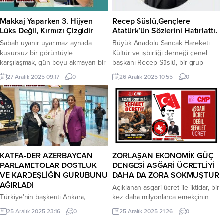
“Kale” bitkisinde arayadursun,
(ABB) bağlı Altınpark, Çukurambar,
Karadeniz yaylalarından bu küresel
ATA Çiftliği, Atatürk Çocukları Doğal
Makkaj Yaparken 3. Hijyen
Recep Süslü,Gençlere
trende asırlık ve “süper” bir cevap
Yaşa Parkı, Zeynepcik ve Beypazarı
Lüks Değil, Kırmızı Çizgidir
Atatürk’ün Sözlerini Hatırlattı.
yükseliyor. New York’tan Londra’ya
Bitki...
Sabah uyanır uyanmaz aynada
Büyük Anadolu Sancak Hareketi
sağlıklı...
kusursuz bir görüntüyle
Kültür ve işbirliği derneği genel
karşılaşmak, gün boyu akmayan bir
başkanı Recep Süslü, bir grup
eyeliner veya silinmeyen bir rujla
gencin dini değerlerle alay
27 Aralık 2025 09:17
0
26 Aralık 2025 10:55
0
yaşamak… Modern çağın en büyük
etmesine tepki gösterdi. Süslü, ”
konforlarından biri olan “Kalıcı
Bir grup gencin sosyal medyada
Makyaj”, doğru ellerde bir sanata
dini değerlerimizle dalga
dönüşürken, yanlış uygulamalarla
geçercesine üzerlerinde şort ve
bir kâbusa dönüşebilir. Güzellik
tişört giysiyle namazla dalga
sektörünün başarılı ismi Cansu
geçilirken çekilen video sosyal
Durkun, kalıcı makyaj yaptırmadan
medyada ve kamuoyunda tepkiyle
önce mutlaka bilmeniz gereken...
karşılandı. Kutsal kitabımız...
KATFA-DER AZERBAYCAN
ZORLAŞAN EKONOMİK GÜÇ
PARLAMETOLAR DOSTLUK
DENGESİ ASĞARİ ÜCRETLİYİ
VE KARDEŞLİĞİN GURUBUNU
DAHA DA ZORA SOKMUŞTUR
AĞIRLADI
Açıklanan asgari ücret ile iktidar, bir
Türkiye’nin başkenti Ankara,
kez daha milyonlarca emekçinin
Türkiye ile Azerbaycan arasındaki
aklıyla alay etmektedir. Bu rakam bir
25 Aralık 2025 23:16
0
25 Aralık 2025 21:26
0
sarsılmaz kardeşliğin bir kez daha
müjde değil, bu rakam emekçiye