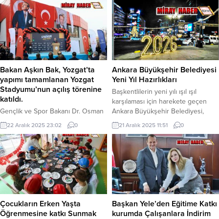
güçlü biçimde hissedildiği anlamlı
reva görülen sefalet ücretidir.
bir programa ev sahipliği yaptı.
Bugün Türkiye’de asgari ücretlinin
Ankara Üniversitesi’nde
insanca yaşayabilmesi için ücret en
gerçekleştirilen “İki Devlet, Tek
az 39.000 TL olmalıdır ve bunun
Millet” temalı buluşma, ortak tarih,
altındaki her rakam, bile isteye
kültür ve hafıza bilincinin gelecek
yoksullaştırma politikasıdır. Yalova
kuşaklara aktarılmasına yönelik
gibi yaşam...
Bakan Aşkın Bak, Yozgat’ta
Ankara Büyükşehir Belediyesi
önemli bir adım olarak kayıtlara
yapımı tamamlanan Yozgat
Yeni Yıl Hazırlıkları
geçti. Program kapsamında,
Stadyumu’nun açılış törenine
Başkentlilerin yeni yılı ışıl ışıl
Azerbaycan Cumhurbaşkanı...
katıldı.
karşılaması için harekete geçen
Gençlik ve Spor Bakanı Dr. Osman
Ankara Büyükşehir Belediyesi,
Aşkın Bak, Türkiye’nin bir spor
Kızılay Meydanı’nı süsledi. ‘2026’
22 Aralık 2025 23:02
0
21 Aralık 2025 11:51
0
ülkesi olduğunu vurgulayarak,
yazısı, dev yılbaşı ağacı ve dekoratif
“Sporun içinden gelen bir
süsler Başkentlilerden yoğun ilgi
Cumhurbaşkanımız var. Spora
görüyor. Ankara Büyükşehir
değer veren, gençlere değer
Belediyesi (ABB), yeni yıl
veren, Türkiye’nin dört bir yanında
coşkusunu Kızılay Meydanı’na
modern spor tesisleri yapılmasını
taşıdı. Yeni umutlarla dolu yeni yıl
isteyen bir Cumhurbaşkanımız var.
enerjisini hazırladığı süslemelerle
Bu zamana kadar UEFA ve FIFA
yansıtan ABB, 2026 yazısı ve...
Çocukların Erken Yaşta
Başkan Yele’den Eğitime Katkı
standartlarında 41 stadyum
Öğrenmesine katkı Sunmak
kurumda Çalışanlara İndirim
yaptık. Yapmaya devam ediyoruz.”