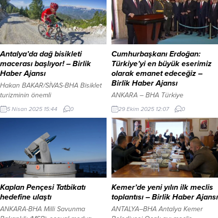
Antalya’da dağ bisikleti
Cumhurbaşkanı Erdoğan:
macerası başlıyor! – Birlik
Türkiye’yi en büyük eserimiz
Haber Ajansı
olarak emanet edeceğiz –
Birlik Haber Ajansı
Hakan BAKAR/SİVAS-BHA Bisiklet
turizminin önemli
ANKARA – BHA Türkiye
destinasyonlarından Antalya, 10-13
Cumhuriyeti’nin kuruluşunun
5 Nisan 2025 15:44
0
29 Ekim 2025 12:07
0
nisan tarihlerinde Trans Taurus
102’nci yıl dönümü, yurt genelinde
Dağ Bisikleti Etap Yarışları’na ev
büyük bir coşku ve gururla
sahipliği yapacak. Antalya’nın
kutlanıyor. Cumhurbaşkanı Recep
Kemer ilçesi dağ, gravel ve e-bike
Tayyip Erdoğan başkanlığındaki
bisikleti tutkunlarını bir araya
devlet erkanı, 29 Ekim Cumhuriyet
getirecek. ‘Bisikletin Kalbi
Bayramı dolayısıyla Anıtkabir’i
Kemer’de Atıyor’ sloganı ile bu yıl
ziyaret etti. Tören, devlet erkanının
üçüncüsü düzenlenecek
Aslanlı Yol’dan yürüyüşüyle
Kaplan Pençesi Tatbikatı
Kemer’de yeni yılın ilk meclis
organizasyonda sporcular, Toros
başladı. Cumhurbaşkanı Erdoğan,
hedefine ulaştı
toplantısı – Birlik Haber Ajansı
Dağları’nın benzersiz doğasında
Atatürk’ün mozolesine ay yıldızlı
ANKARA-BHA Milli Savunma
ANTALYA–BHA Antalya Kemer
pedal basacaklar. 4...
çelengi bıraktı. Ardından saygı