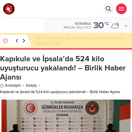
30
°C
İSTANBUL
PARÇALI BULUTLU
Başkan Nihat Öztürk, Şanahan’da Hacı Eryaman’a
Misafir Oldu
Kapıkule ve İpsala’da 524 kilo
uyuşturucu yakalandı! – Birlik Haber
Ajansı
Anasayfa
Asayiş
Kapıkule ve İpsala’da 524 kilo uyuşturucu yakalandı! – Birlik Haber Ajansı