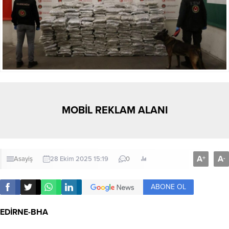
MOBİL REKLAM ALANI
A
A
+
-
Asayiş
28 Ekim 2025 15:19
0
ABONE OL
EDİRNE-BHA