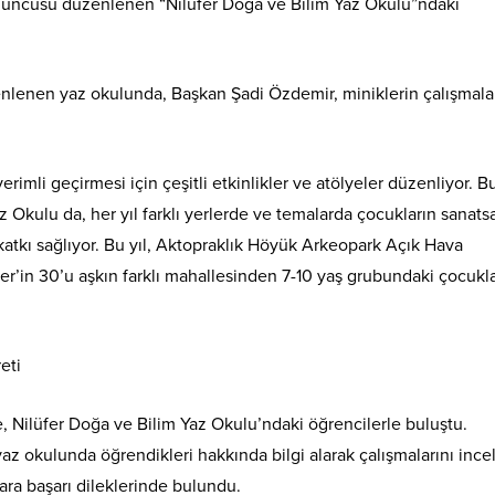
9’uncusu düzenlenen “Nilüfer Doğa ve Bilim Yaz Okulu”ndaki
enlenen yaz okulunda, Başkan Şadi Özdemir, miniklerin çalışmalar
verimli geçirmesi için çeşitli etkinlikler ve atölyeler düzenliyor. B
kulu da, her yıl farklı yerlerde ve temalarda çocukların sanatsa
e katkı sağlıyor. Bu yıl, Aktopraklık Höyük Arkeopark Açık Hava
er’in 30’u aşkın farklı mahallesinden 7-10 yaş grubundaki çocukla
, Nilüfer Doğa ve Bilim Yaz Okulu’ndaki öğrencilerle buluştu.
 okulunda öğrendikleri hakkında bilgi alarak çalışmalarını incel
ra başarı dileklerinde bulundu.