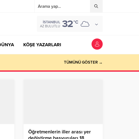
32
°C
İSTANBUL
AZ BULUTLU
DÜNYA
KÖŞE YAZARLARI
TÜMÜNÜ GÖSTER →
Öğretmenlerin iller arası yer
değiştirme başvuruları 18