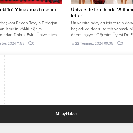
yapılan açıklamada sınava...
ektörü Yılmaz mazbatasını
Üniversite tercihinde 18 önem
kriter!
başkanı Recep Tayyip Erdoğan
Üniversite adayları için tercih dö
dan İzmir’in köklü eğitim
başladı ve doğru tercih yapmak b
rından Dokuz Eylül Üniversitesi
önem taşıyor. Öğretim Üyesi Dr. F
ektörlüğü görevine atanan Prof.
Kıvılcım, adayların doğru tercih
stos 2024 11:55
0
22 Temmuz 2024 09:35
0
ram Yılmaz, Yükseköğretim
yapabilmeleri için dikkat etmeleri
nda (YÖK) düzenlenen törenle
gereken kriterleri sıraladı. İSTAN
sını aldı. Mazbatasını YÖK
(İGFA) – Üniversite hayatı, kişisel 
 Prof. Dr. Erol Özvar’ın elinden
ve kariyer için kritik bir süreç
 dört yıllık görev süresi resmi
olduğundan, doğru üniversite seç
başlayan Rektör Yılmaz, yeni
yapmak oldukça önemlidir. İstanbu
e de tüm...
Rumeli...
MirayHaber