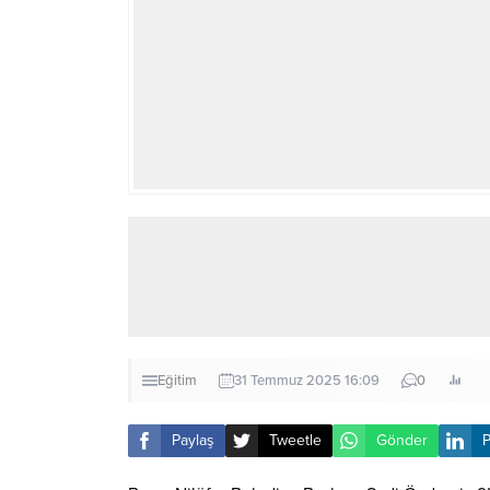
Eğitim
31 Temmuz 2025 16:09
0
Paylaş
Tweetle
Gönder
P