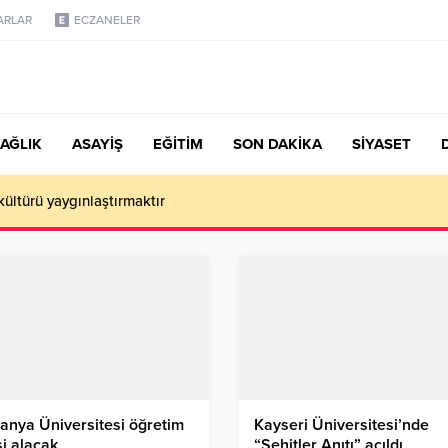
ARLAR
ECZANELER
AĞLIK
ASAYİŞ
EĞİTİM
SON DAKİKA
SİYASET
 kültürü yaygınlaştırmaktır
nya Üniversitesi öğretim
Kayseri Üniversitesi’nde
i alacak
“Şehitler Anıtı” açıldı