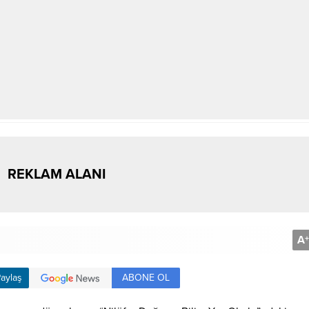
REKLAM ALANI
A
+
ABONE OL
aylaş