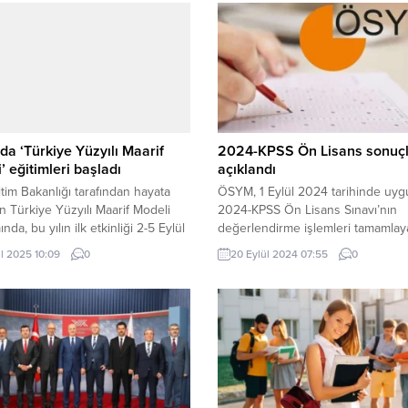
da ‘Türkiye Yüzyılı Maarif
2024-KPSS Ön Lisans sonuçl
’ eğitimleri başladı
açıklandı
ğitim Bakanlığı tarafından hayata
ÖSYM, 1 Eylül 2024 tarihinde uyg
en Türkiye Yüzyılı Maarif Modeli
2024-KPSS Ön Lisans Sınavı’nın
da, bu yılın ilk etkinliği 2-5 Eylül
değerlendirme işlemleri tamamlay
ri arasında Bursa’da
sonuçları açıkladı. ANKARA (İGFA)
ül 2025 10:09
0
20 Eylül 2024 07:55
0
ştirildi. Eğitim faaliyeti, Bursa’daki
ÖSYM’den yapılan açıklamada, 1 E
mi ve özel okullarda görev yapan
uygulanan 2024-KPSS Ön Lisans
nleri kapsayacak şekilde
Sınavı’nın değerlendirme işlemleri
dı. BURSA (İGFA) – Bursa İl Millî
tamamlandığını açıkladı. Adaylar, 
 Müdürlüğü koordinesinde
sonuçlarına ÖSYM’nin
nen eğitim programlarında, 98
https://sonuc.osym.gov.tr adresin
r öğretmen...
kimlik numarası ve aday şifresiyle
erişebilecek. Öte yandan ÖSYM’