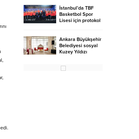
İstanbul’da TBF
Basketbol Spor
Lisesi için protokol
ını
Ankara Büyükşehir
Belediyesi sosyal
u
Kuzey Yıldızı
Düğün salonu
l,
r,
edi.