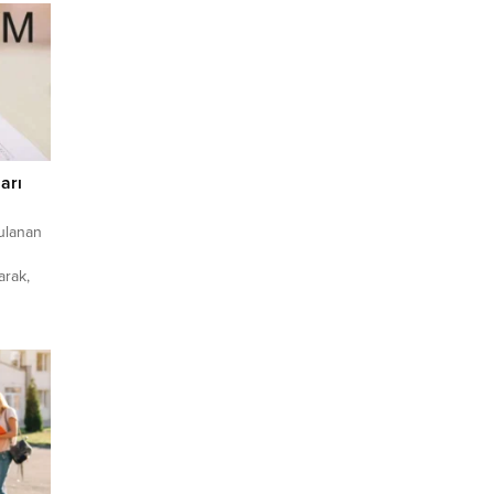
arı
ulanan
arak,
ylül’de
nin
sınav
den T.C.
den