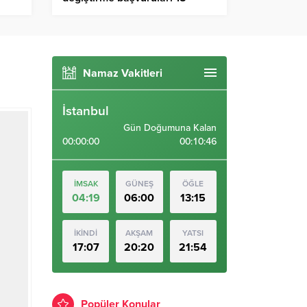
Temmuz’da başlıyor
Namaz Vakitleri
İstanbul
Gün Doğumuna Kalan
00:00:00
00:10:45
İMSAK
GÜNEŞ
ÖĞLE
04:19
06:00
13:15
İKİNDİ
AKŞAM
YATSI
17:07
20:20
21:54
Popüler Konular