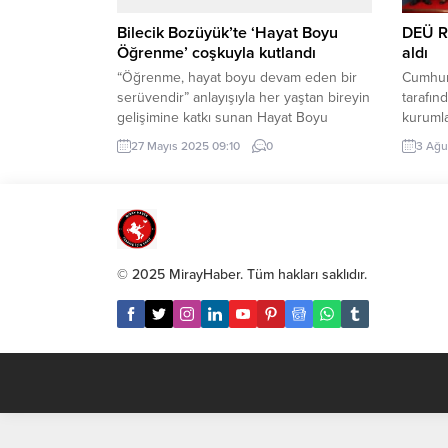
Bilecik Bozüyük’te ‘Hayat Boyu
DEÜ R
Öğrenme’ coşkuyla kutlandı
aldı
“Öğrenme, hayat boyu devam eden bir
Cumhur
serüvendir” anlayışıyla her yaştan bireyin
tarafın
gelişimine katkı sunan Hayat Boyu
kurumla
Öğrenme Etkinlikleri, Bozüyük Halk
(DEÜ) R
27 Mayıs 2025 09:10
0
3 Ağu
Eğitim Merkezi’nde düzenlenen renkli bir
Dr. Bay
programla kutlandı. Pazaryeri Gündem /
Kurulu’
BİLECİK (İGFA) – Bilecik’in Bozüyük
mazbata
ilçesindeki ‘Hayat Boyu Öğretmen
Başkanı
Haftası’ dolayısıyla düzenlenen
alan ve
programa; Vali Şefik Aygöl ve eşi Nazlı
olarak 
© 2025 MirayHaber. Tüm hakları saklıdır.
Aygöl’ün...
dönemd