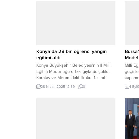
Konya’da 28 bin öğrenci yangın
Bursa’
eğitimi aldı
Modeli
Konya Büyükşehir Belediyesi’nin İl Milli
Millî E
Eğitim Müdürlüğü ortaklığıyla Selçuklu,
geçiril
Karatay ve Meram’daki ilkokul 1. sınıf
kapsamın
öğrencilerine yönelik yürüttüğü
tarihle
28 Nisan 2025 12:59
0
4 Eyl
“Kahraman Çocuklar İtfaiyecilerle
gerçekle
Öğreniyor” projesinde 2024-2025
tüm res
dönemi eğitimleri sona erdi. KONYA
öğretme
(İGFA) – Konya Büyükşehir Belediye
planlan
Başkanı Uğur İbrahim Altay, 28 bin
Eğitim
öğrencinin katıldığı projede çocukların
düzenle
yangın güvenliği konusunda bilinç
formatö
kazandığını belirterek,...