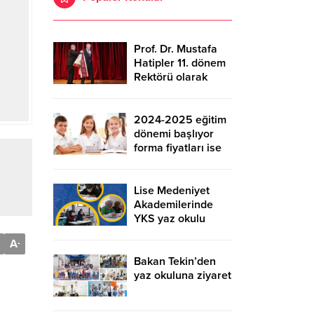
Prof. Dr. Mustafa
Hatipler 11. dönem
Rektörü olarak
cübbe giydi
2024-2025 eğitim
dönemi başlıyor
forma fiyatları ise
cep yakıyor
Lise Medeniyet
Akademilerinde
YKS yaz okulu
kayıtları başlıyor
A
-
Bakan Tekin’den
yaz okuluna ziyaret