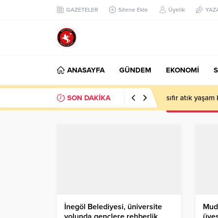
GAZETELER
Sitene Ekle
Üyelik
YAZ
ANASAYFA
GÜNDEM
EKONOMİ
S
SON DAKİKA
sıfır atık yaşam
İnegöl Belediyesi, üniversite
Muda
yolunda gençlere rehberlik
üyes