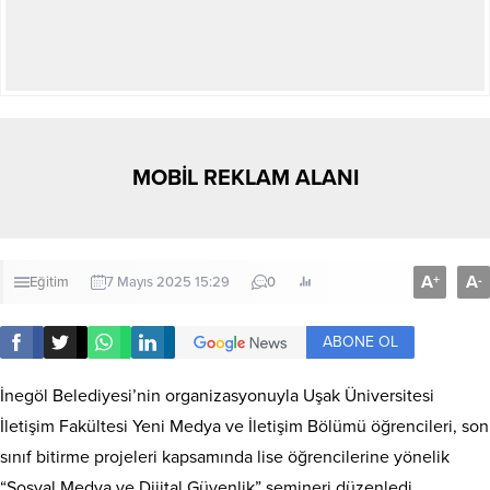
MOBİL REKLAM ALANI
A
A
+
-
Eğitim
7 Mayıs 2025 15:29
0
ABONE OL
İnegöl Belediyesi’nin organizasyonuyla Uşak Üniversitesi
İletişim Fakültesi Yeni Medya ve İletişim Bölümü öğrencileri, son
sınıf bitirme projeleri kapsamında lise öğrencilerine yönelik
“Sosyal Medya ve Dijital Güvenlik” semineri düzenledi.