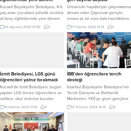
Kocaeli Büyükşehir Belediyesi, 4-6
Üniversite hayalleriyle çalışmalarına
yaş arası çocuklara yönelik ücretsiz
devam eden Çayırovalı gençler,
at biniş eğitimlerinde yeni dönem
sınava az bir süre kala hazırlıklarını
kurs kayıtlarına başladı. 4 haftalık
sürdürüyor. Çayırova Belediyesi
24 Ağustos 2025 15:59
0
17 Haziran 2025 14:19
0
eğitim paketi içerisinde biniciliğe
Prof. Dr. Necmettin Erbakan Gençlik
dair birçok konu, hem teorik hem
Merkezi’nde yıl boyunca eğitim
de uygulamalı eğitimlerle minik
gören gençler, geçirdikleri hazırlık
kursiyerlere sunulacak. KOCAELİ
sürecinden oldukça memnun.
(İGFA) – Kocaeli Büyükşehir
KOCAELİ (İGFA) – Yaklaşan YKS’ye
Belediyesi, çocuklara at sevgisi
Çayırova Belediyesi Prof. Dr.
aşılamak ve binicilik sporunu
Necmettin Erbakan Gençlik
sevdirmek amacıyla...
Merkezi’nde hazırlanan Çayırovalı
İzmit Belediyesi, LGS günü
İBB’den öğrencilere tercih
öğrenciler, yıl boyunca...
öğrencileri yalnız bırakmadı
desteği
Kocaeli’de İzmit Belediyesi, bugün
İstanbul Büyükşehir Belediyesi’nin
yapılan LGS öncesi öğrencilere ve
Tercih Danışma ve Rehberlik
velilere, okul önlerine kurulan
Merkezleri, YKS’ye giren gençlere
stantlarda su ikramında bulunurken
bu yıl da ücretsiz danışmanlık
15 Haziran 2025 17:19
0
13 Temmuz 2024 10:15
0
meclis üyeleri, sınav girenlere
hizmeti verecek. İstanbul’da 22
başarı dileklerinde bulundu.
meydanda kurulacak merkezlerdeki
KOCAELİ (İGFA) – Sınav günlerinde
PDR uzmanları ve eğitmenler, 17
adayları ve aileleri yalnız
Temmuz’dan itibaren 10.00 ve