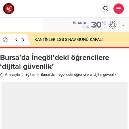
30
°C
İSTANBUL
AÇIK
KANTİNLER LGS SINAV GÜNÜ KAPALI
Bursa’da İnegöl’deki öğrencilere
‘dijital güvenlik’
Anasayfa
Eğitim
Bursa’da İnegöl’deki öğrencilere ‘dijital güvenlik’