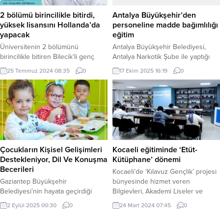
ziyaretçiyi ağırladı. Başkentliler,
atölyelerle çalışmalarını pekiştiriyor.
Atatürk Çocukları Doğal Yaşam
Türkan Saylan Çağdaş Yaşam
2 bölümü birincilikle bitirdi,
Antalya Büyükşehir’den
Parkı ile kentin merkezinde...
Merkezi’nde başlayan ‘Yaşayan
yüksek lisansını Hollanda’da
personeline madde bağımlılığı
Matematik Atölyesi’, 5. sınıf...
yapacak
eğitim
Üniversitenin 2 bölümünü
Antalya Büyükşehir Belediyesi,
birincilikle bitiren Bilecik’li genç
Antalya Narkotik Şube ile yaptığı
yüksek lisansını Hollanda da
ortak çalışmayla personeline
25 Temmuz 2024 08:35
0
17 Ekim 2025 16:19
0
yapacak. Pazaryeri
madde bağımlılığı ile mücadele
Gündem /BİLECİK (İGFA) – Bilecik’in
eğitimi verdi. ANTALYA (İGFA) –
Pazaryeri ilçesinde ikamet eden ve
Bağımlılık yaşı giderek düşen,
okuduğu üniversiteyi bölüm
kullanan kişileri sosyolojik, fiziksel
birincisi olarak bitiren Ahmet
ve ekonomik olarak yıpratan
Karadağ yurt dışında yüksek lisans
uyuşturucu maddelerin mücadelesi
programı kazandı. Bursa Teknik
ile ilgili farkındalık çalışması yapan
Üniversitesi Gıda Mühendisliği ve
Antalya Büyükşehir Belediyesi
Çocukların Kişisel Gelişimleri
Kocaeli eğitiminde ‘Etüt-
Kimya Mühendisliği mezunu Ahmet
hizmet içi eğitimlerine devam
Destekleniyor, Dil Ve Konuşma
Kütüphane’ dönemi
Karadağ Hollanda da Kimya
ediyor. Antalya Narkotik...
Becerileri
Kocaeli’de ‘Kılavuz Gençlik’ projesi
Sanayinde Hammadde...
Gaziantep Büyükşehir
bünyesinde hizmet veren
Belediyesi’nin hayata geçirdiği
Bilgievleri, Akademi Liseler ve
“Çocuğuma Göz Kulak Olur Musun”
Gençlik Merkezlerinde ‘Etüt-
2 Eylül 2025 00:30
0
24 Mart 2024 07:45
0
projesi kapsamında açılan Coda –
Kütüphane’ dönemi başladı