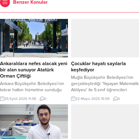
Benzer Konular
Ankaralılara nefes alacak yeni
Çocuklar hayatı sayılarla
bir alan sunuyor Atatürk
keşfediyor
Orman Çiftliği
Muğla Büyükşehir Belediyesi’nin
Ankara Büyükşehir Belediyesi’nin
gerçekleştirdiği ‘Yaşayan Matematik
tekrar halkın hizmetine sunduğu
Atölyesi’ ile 5.sınıf öğrencileri
Atatürk Orman Çiftliği arazisi
matematiği oyunlarla öğreniyor.
25 Eylül 2025 11:38
0
22 Mayıs 2025 15:59
0
içerisindeki Atatürk Çocukları Doğal
MUĞLA (İGFA) – Kentte sosyal,
Yaşam Parkı, açılışının ardından kısa
kültürel, sanatsal ve sportif içerikli
sürede Başkentlilerin yeni uğrak
programlar uygulayarak
mekânı hâline geldi. Ankaralıların
vatandaşların bu alanlarda bilgi ve
yoğun ilgi gösterdiği park, açıldığı
becerilerini geliştirmeyi amaçlayan
günden bu yana 500 binden fazla
Muğla Büyükşehir Belediyesi,