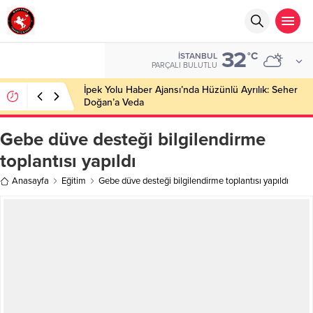
32
°C
İSTANBUL
PARÇALI BULUTLU
İpek Yolu Haber Ajansı’nda Hüzünlü Ayrılık: Seher
Doğan’a Veda
Gebe düve desteği bilgilendirme
toplantısı yapıldı
Anasayfa
Eğitim
Gebe düve desteği bilgilendirme toplantısı yapıldı