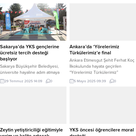
DÜZCE (İGFA) – Düzce Rıza
bireysel değerlendirme sonuçlarını
Malatyalı İlköğretim Okulu’nun 4.
açıkladı. ANKARA (İGFA) – Milli
sınıf öğrencileri, öğretmenleri
Eğitim Bakanlığı, Özel Eğitim
rehberliğinde Düzce Adliyesi’ne
Hizmetleri Yönetmeliği ve Millî
düzenledikleri ziyarette hukuk
Eğitim Bakanlığı Bilim ve Sanat
sistemini öğrenme fırsatı buldu.
Merkezleri Yönergesi
Adliye binasını gezen minikler,
doğrultusunda yürütülen süreçte 1,
duruşma salonunu inceleyerek
2 ve 3. sınıf...
Sakarya’da YKS gençlerine
Ankara’da ‘Yörelerimiz
mahkeme ortamını yerinde...
ücretsiz tercih desteği
Türkülerimiz’e final
başlıyor
Ankara Etimesgut Şehit Ferhat Koç
Sakarya Büyükşehir Belediyesi,
İlkokulunda hayata geçirilen
üniversite hayaline adım atmaya
“Yörelerimiz Türkülerimiz”
hazırlanan gençlere yönelik
etkinliğinin finali gerçekleştirildi.
29 Temmuz 2025 14:09
0
5 Mayıs 2025 09:39
0
ücretsiz tercih danışmanlığı
Yarışmanın finaline 8 sınıftan 16
hizmetini hayata geçiriyor.
öğrenci katıldı. ANKARA (İGFA) –
SAKARYA (İGFA) – Yükseköğretim
Müzik aracığıyla Türk halk
Kurumları Sınavı’na (YKS) giren
kültürünün gelecek kuşaklara
öğrencilere destek sağlamak
taşınması ve yaşatılmasını
amacıyla düzenlenen program, 30
sağlamak, Türk Halk Müziğini
Temmuz Perşembe günü Atatürk
sevdirmek ve yaygınlaştırmak
Bulvarı’ndaki AKM önünde başlıyor.
amacıyla Ankara Etimesgut Şehit
Zeytin yetiştiriciliği eğitimiyle
YKS öncesi öğrencilere moral
Genç adaylar, 30 Temmuz ile 13
Ferhat Koç İlkokulunda bu yıl ilk...
verim ve kalite artacak
desteği