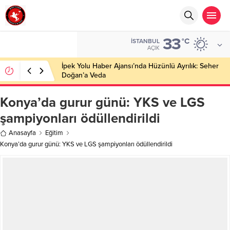
33
°C
İSTANBUL
AÇIK
İpek Yolu Haber Ajansı’nda Hüzünlü Ayrılık: Seher
Doğan’a Veda
Konya’da gurur günü: YKS ve LGS
şampiyonları ödüllendirildi
Anasayfa
Eğitim
Konya’da gurur günü: YKS ve LGS şampiyonları ödüllendirildi