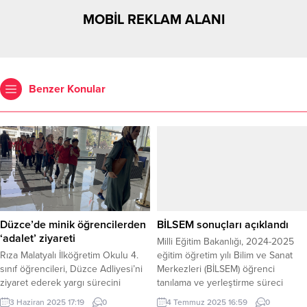
MOBİL REKLAM ALANI
Benzer Konular
Düzce’de minik öğrencilerden
BİLSEM sonuçları açıklandı
‘adalet’ ziyareti
Milli Eğitim Bakanlığı, 2024-2025
Rıza Malatyalı İlköğretim Okulu 4.
eğitim öğretim yılı Bilim ve Sanat
sınıf öğrencileri, Düzce Adliyesi’ni
Merkezleri (BİLSEM) öğrenci
ziyaret ederek yargı sürecini
tanılama ve yerleştirme süreci
yakından tanıdı. Sefer DEMİR /
kapsamında gerçekleştirilen
3 Haziran 2025 17:19
0
4 Temmuz 2025 16:59
0