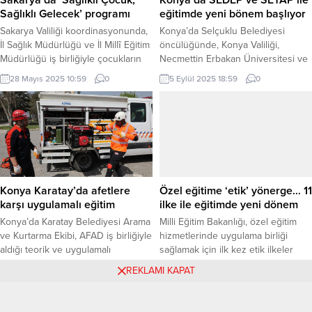
Fatih Belediyesi’nin kültür-sanat
diğer ilçelerde ise 24 olmak...
Sağlıklı Gelecek’ programı
eğitimde yeni bönem başlıyor
alanında düzenlediği düzenli
Sakarya Valiliği koordinasyonunda,
Konya’da Selçuklu Belediyesi
etkinliklerden Divan Sohbetleri,
İl Sağlık Müdürlüğü ve İl Millî Eğitim
öncülüğünde, Konya Valiliği,
Medrese...
Müdürlüğü iş birliğiyle çocukların
Necmettin Erbakan Üniversitesi ve
sağlıklı yaşam alışkanlıkları
İl Milli Eğitim Müdürlüğü iş birliğiyle
28 Mayıs 2025 10:59
0
5 Eylül 2025 18:59
0
kazanmasını amaçlayan “Sağlıklı
yürütülen SEDEP ve SETAP
Çocuk, Sağlıklı Gelecek” programı,
projelerinin 2025-2026 protokolü
İl Millî Eğitim Müdürü Coşkun
imzalandı. Çocukların değerler
Bakırtaş ve İl Sağlık Müdürü Doç.
eğitimi ve teknolojiyle buluşması
Dr. Kayhan Özdemir’in katılımıyla
hedeflendi. KONYA (İGFA) –
Adapazarı Osmanbey İlkokulu’nda
Selçuklu Belediyesi, Konya Valiliği,
gerçekleştirildi. SAKARYA (İGFA) –
Necmettin Erbakan Üniversitesi,
Folklor gösterisiyle başlayan
Konya İl Milli Eğitim Müdürlüğü ve
Konya Karatay’da afetlere
Özel eğitime ‘etik’ yönerge… 11
program...
Selçuklu Kent Konseyi...
karşı uygulamalı eğitim
ilke ile eğitimde yeni dönem
Konya’da Karatay Belediyesi Arama
Milli Eğitim Bakanlığı, özel eğitim
ve Kurtarma Ekibi, AFAD iş birliğiyle
hizmetlerinde uygulama birliği
aldığı teorik ve uygulamalı
sağlamak için ilk kez etik ilkeler
eğitimlerle sahaya hazırlanıyor.
yönergesi hazırladı. Eğitim hakkı,
9 Mayıs 2025 12:19
0
REKLAMI KAPAT
4 Temmuz 2025 17:19
0
KONYA (İGFA) – Konya’da Karatay
adalet, gizlilik ve kapsayıcılık gibi 11
Belediyesi, afetlere hazırlık
etik ilke belirlenerek yönetici ve
konusunda örnek çalışmalara imza
öğretmenlerin sorumlulukları