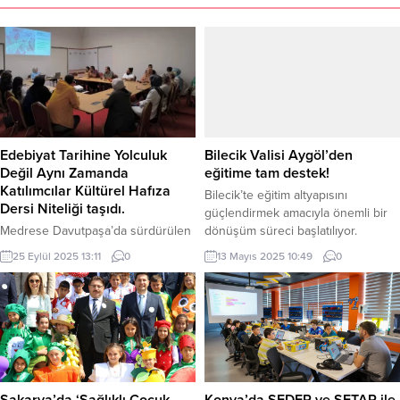
Edebiyat Tarihine Yolculuk
Bilecik Valisi Aygöl’den
Değil Aynı Zamanda
eğitime tam destek!
Katılımcılar Kültürel Hafıza
Bilecik’te eğitim altyapısını
Dersi Niteliği taşıdı.
güçlendirmek amacıyla önemli bir
Medrese Davutpaşa’da sürdürülen
dönüşüm süreci başlatılıyor.
Divan Sohbetleri’nde Dr. Neslihan
Pazaryeri Gündem / BİLECİK (İGFA)
25 Eylül 2025 13:11
0
13 Mayıs 2025 10:49
0
Dokumacı, “Yûsufî Aşktan Yûsufî
– İlkokul ve ortaokullarda
Şiire” başlıklı konuşmasında klasik
yürütülecek onarım çalışmaları, Vali
edebiyatımızda aşkın merkezî
Şefik Aygöl’ün başkanlığında
konumunu ele aldı. Katılımcılar,
düzenlenen toplantıda ele alındı.
Yûsuf ve Züleyha kıssasının
Toplantıya Mülki İdare Amirleri ile
şiirimizde bıraktığı derin izleri tarihî,
ilgili kurum müdürleri katıldı.
kültürel ve edebî bağlamlarıyla
Toplantıda alınan karar
yeniden keşfetme imkânı buldu.
doğrultusunda; merkez ilçede 11,
Sakarya’da ‘Sağlıklı Çocuk,
Konya’da SEDEP ve SETAP ile