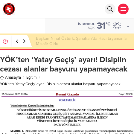
31
°C
İSTANBUL
AÇIK
Başkan Nihat Öztürk, Şanahan’da Hacı Eryaman’a
Misafir Oldu
YÖK’ten ‘Yatay Geçiş’ ayarı! Disiplin
cezası alanlar başvuru yapamayacak
Anasayfa
Eğitim
YÖK’ten ‘Yatay Geçiş’ ayarı! Disiplin cezası alanlar başvuru yapamayacak