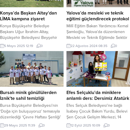
Konya’da Başkan Altay’dan
Yalova’da mesleki ve teknik
LİMA kampına ziyaret
eğitimi güçlendirecek protokol
Konya Büyükşehir Belediye
Millî Eğitim Bakan Yardımcısı Kemal
Başkanı Uğur İbrahim Altay,
Şamlıoğlu, Yalova’da düzenlenen
Büyükşehir Belediyesi Beyşehir
Mesleki ve Teknik Eğitimde Sektör
Atabey Gençlik ve Eğitim Kampı’nı
İş birliği toplantısına katıldı. YALOVA
5 Mayıs 2025 12:19
0
22 Ağustos 2024 08:35
0
ziyaret ederek kamp yapan Lise
(İGFA) – Yalova’da mesleki ve teknik
Medeniyet Akademisi öğrencileri
eğitimi güçlendirecek protokol
ile bir araya geldi. KONYA (İGFA) –
yapıldı. Yalova Millî Eğitim
Konya Büyükşehir Belediyesi’nin
Müdürlüğü ile Yalova Makine İhtisas
Beyşehir’de bulunan Atabey
OSB arasında düzenlenen 16
Gençlik ve Eğitim Kampı,
derslikli mesleki eğitim merkezi ve
öğrencilerin kişisel ve sosyal
16 derslikli mesleki teknik
yönden gelişimlerine katkı
Anadolu...
Bursalı minik gönüllülerden
Efes Selçuklu’da miniklere
sağlamaya devam ediyor....
İznik’te sahil temizliği
anlamlı ders: Dersimiz Atatürk
Bursa Büyükşehir Belediyesi’nin
Efes Selçuk Belediyesi’ne bağlı
‘Doğa için buluşuyoruz’ temasıyla
İsabey Çocuk Bakım Yurdu, Belevi
düzenlediği ‘Çevre Haftası Şenliği’
Şen Çocuk Gelişim Merkezi, 14
kapsamında ilkokul öğrencileri
Mayıs Şen Çocuk Gelişim Merkezi
29 Mayıs 2025 11:39
0
12 Eylül 2025 10:09
0
tarafından İznik İnciraltı Halk
ve Deppo Efes Masal Evi’nde okul