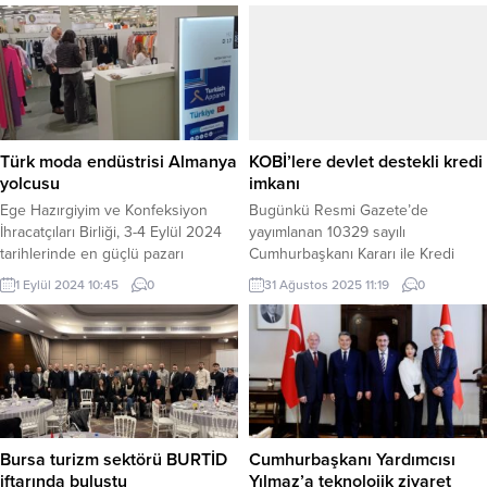
Türk moda endüstrisi Almanya
KOBİ’lere devlet destekli kredi
yolcusu
imkanı
Ege Hazırgiyim ve Konfeksiyon
Bugünkü Resmi Gazete’de
İhracatçıları Birliği, 3-4 Eylül 2024
yayımlanan 10329 sayılı
tarihlerinde en güçlü pazarı
Cumhurbaşkanı Kararı ile Kredi
Almanya’da ikinci edisyonu
Garanti Kurumlarına Sağlanan
1 Eylül 2024 10:45
0
31 Ağustos 2025 11:19
0
gerçekleşecek Munich Fabric Start
Hazine Desteği Kararı’nda
the Source fuarına Türkiye Milli
değişiklik yapıldı. Yeni düzenleme
Katılım Organizasyonunu
ile KOBİ tanımına yeni giren
gerçekleştirecek. İZMİR (İGFA) –
işletmelere kefalet limit avantajı
Ege Hazırgiyim ve Konfeksiyon
sağlandı. ANKARA (İGFA) – Resmi
İhracatçıları Birliği, 3-4 Eylül 2024
Gazete’de bugün yayımlanan
tarihlerinde en güçlü pazarı
Cumhurbaşkanı Kararı ile Kredi
Almanya’da ikinci edisyonu
Garanti Kurumlarına Sağlanan
Bursa turizm sektörü BURTİD
Cumhurbaşkanı Yardımcısı
gerçekleşecek Munich Fabric...
Hazine Desteğine İlişkin Karar’da
iftarında buluştu
Yılmaz’a teknolojik ziyaret