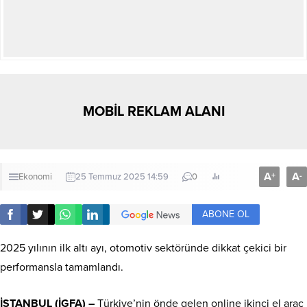
MOBİL REKLAM ALANI
A
A
+
-
Ekonomi
25 Temmuz 2025 14:59
0
ABONE OL
2025 yılının ilk altı ayı, otomotiv sektöründe dikkat çekici bir
performansla tamamlandı.
İSTANBUL (İGFA) –
Türkiye’nin önde gelen online ikinci el araç