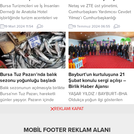
önemli bir...
Bursa Turizmcileri ve İş İnsanları
Netaş ve ZTE üst yönetimi,
Derneği ile Anatolia Hotel
Cumhurbaşkanı Yardımcısı Cevdet
işbirliğinde turizm acenteleri ve
Yılmaz’ı Cumhurbaşkanlığı
turist rehberleri iftarda buluştu.
Külliyesi’nde ziyaret etti. ANKARA
19 Mart 2024 11:54
0
19 Temmuz 2024 06:55
0
BURTİD Başkanı Doğan Sager,
(İGFA) – Netaş ve ZTE’nin üst
“Bursa turizminin gelişmesi için en
yönetim heyeti, ZTE ve Netaş’ın
önemli gündemimiz havayolu
Türkiye’deki bilgi ve iletişim
turizmin yolu olmalıdır. Bursa
teknolojileri alanındaki yatırımları ve
Havaalanı’na yurt dışından gelecek
geleceğe yönelik planlarını
havayolu şirketlerine teşvik
görüşmek üzere Cumhurbaşkanı
vermeliyiz” dedi. BURSA (İGFA) –
Yardımcısı Cevdet Yılmaz’ı
Bursa’da turizm alanında hizmet
Cumhurbaşkanlığı Külliyesi’nde
Bursa Tuz Pazarı’nda balık
Bayburt’un kurtuluşuna 21
veren sektör...
ziyaret etti. Ziyarete, Netaş Yönetim
sezonu yoğunluğu başladı
Şubat konulu sergi açılışı –
Kurulu...
Birlik Haber Ajansı
Balık sezonunun açılmasıyla birlikte
Bursa’nın Tuz Pazarı, hareketli
YAŞAR YILDIZ / BAYBURT–BHA
günler yaşıyor. Pazarın içinde
Oldukça yoğun ilgi gösterilen
kurulan balık tezgahlarına
programda Bayburt Belediyesi
12 Eylül 2024 13:25
0
20 Şubat 2025 13:11
0
REKLAMI KAPAT
vatandaşlar rağbet gösteriyor
arşivinde yer alan Bayburt’un eski
BURSA (İGFA) – Bu sezon, en çok
fotoğrafları ve geçmiş yıllarda
ilgi gören balıklar arasında hamsi,
gerçekleştirilen kurtuluş
MOBİL FOOTER REKLAM ALANI
uskumru ve sardalya yer alıyor.
törenlerinde çekilen fotoğrafların