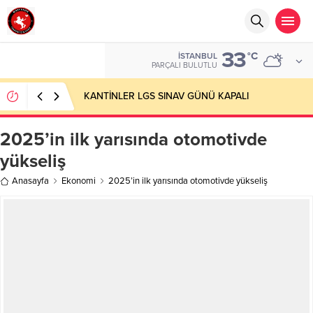
33
°C
İSTANBUL
PARÇALI BULUTLU
KANTİNLER LGS SINAV GÜNÜ KAPALI
2025’in ilk yarısında otomotivde
yükseliş
Anasayfa
Ekonomi
2025’in ilk yarısında otomotivde yükseliş