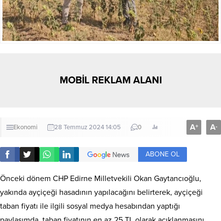
MOBİL REKLAM ALANI
A
A
+
-
Ekonomi
28 Temmuz 2024 14:05
0
ABONE OL
Önceki dönem CHP Edirne Milletvekili Okan Gaytancıoğlu,
yakında ayçiçeği hasadının yapılacağını belirterek, ayçiçeği
taban fiyatı ile ilgili sosyal medya hesabından yaptığı
paylaşımda, taban fiyatının en az 25 TL olarak açıklanmasını