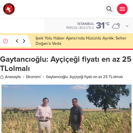
31
°C
İSTANBUL
PARÇALI BULUTLU
İpek Yolu Haber Ajansı’nda Hüzünlü Ayrılık: Seher
Doğan’a Veda
Gaytancıoğlu: Ayçiçeği fiyatı en az 25
TLolmalı
Anasayfa
Ekonomi
Gaytancıoğlu: Ayçiçeği fiyatı en az 25 TLolmalı