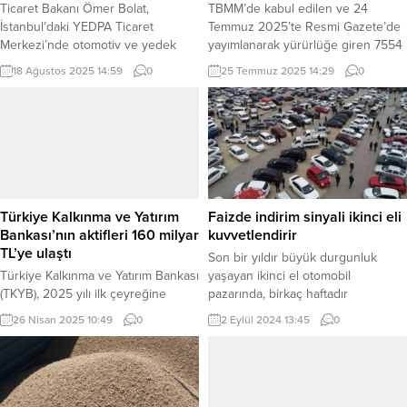
Ticaret Bakanı Ömer Bolat,
TBMM’de kabul edilen ve 24
İstanbul’daki YEDPA Ticaret
Temmuz 2025’te Resmi Gazete’de
Merkezi’nde otomotiv ve yedek
yayımlanarak yürürlüğe giren 7554
parça sektörünün temsilcileriyle bir
sayılı kanun, maden ve çevre
18 Ağustos 2025 14:59
0
25 Temmuz 2025 14:29
0
araya geldi. Türkiye’nin en büyük
yasalarında değişiklikler getiriyor.
endüstrilerinden biri olan Türk
Enerji Sanayicileri ve İş İnsanları
otomotiv sektörünün üretim,
Derneği (ENSİA) Başkanı Alper
istihdam ve ihracata katkıları
Kalaycı, yasanın yenilenebilir enerji
masaya yatırıldı. ANKARA (İGFA) –
yatırımlarını hızlandıracağını, ancak
Ticaret Bakanı Ömer Bolat, Türk
orman ve tarım arazilerindeki
otomotiv endüstrisinin araç
yatırımlara dikkat edilmesi
üretiminden parça imalatına kadar
gerektiğini vurguladı. İSTANBUL
Türkiye Kalkınma ve Yatırım
Faizde indirim sinyali ikinci eli
geniş bir...
(İGFA) – Türkiye...
Bankası’nın aktifleri 160 milyar
kuvvetlendirir
TL’ye ulaştı
Son bir yıldır büyük durgunluk
Türkiye Kalkınma ve Yatırım Bankası
yaşayan ikinci el otomobil
(TKYB), 2025 yılı ilk çeyreğine
pazarında, birkaç haftadır
ilişkin finansal sonuçlarını açıkladı.
hareketlenme gözlendi. Bazı ikinci
26 Nisan 2025 10:49
0
2 Eylül 2024 13:45
0
Banka, yılın ilk üç ayında aktiflerini
el otomobillerin fiyatları, bir yıllık
160 milyar TL, katma değeri yüksek
süreçte yüzde 30’a kadar
projelere sağladığı finansman
düşerken, fiyatlardaki düşüşün ve
desteği ile kredi hacmini ise 102,4
genel durgunluğun sebebinin kredi
milyar TL seviyesine taşıdı. Banka
olduğu sektör temsilcileri