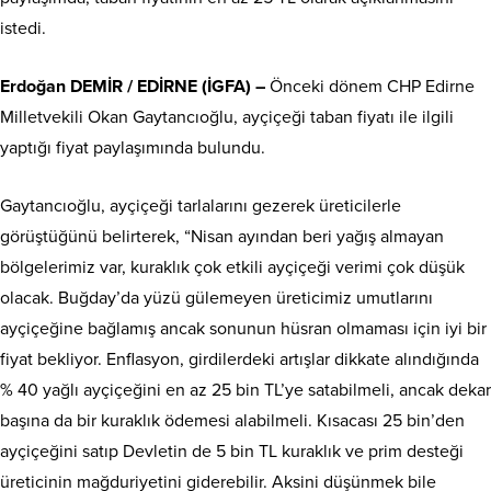
istedi.
Erdoğan DEMİR / EDİRNE (İGFA) –
Önceki dönem CHP Edirne
Milletvekili Okan Gaytancıoğlu, ayçiçeği taban fiyatı ile ilgili
yaptığı fiyat paylaşımında bulundu.
Gaytancıoğlu, ayçiçeği tarlalarını gezerek üreticilerle
görüştüğünü belirterek, “Nisan ayından beri yağış almayan
bölgelerimiz var, kuraklık çok etkili ayçiçeği verimi çok düşük
olacak. Buğday’da yüzü gülemeyen üreticimiz umutlarını
ayçiçeğine bağlamış ancak sonunun hüsran olmaması için iyi bir
fiyat bekliyor. Enflasyon, girdilerdeki artışlar dikkate alındığında
% 40 yağlı ayçiçeğini en az 25 bin TL’ye satabilmeli, ancak dekar
başına da bir kuraklık ödemesi alabilmeli. Kısacası 25 bin’den
ayçiçeğini satıp Devletin de 5 bin TL kuraklık ve prim desteği
üreticinin mağduriyetini giderebilir. Aksini düşünmek bile