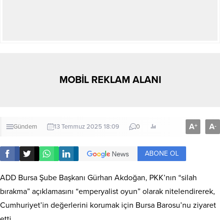
MOBİL REKLAM ALANI
A
A
+
-
Gündem
13 Temmuz 2025 18:09
0
ABONE OL
ADD Bursa Şube Başkanı Gürhan Akdoğan, PKK’nın “silah
bırakma” açıklamasını “emperyalist oyun” olarak nitelendirerek,
Cumhuriyet’in değerlerini korumak için Bursa Barosu’nu ziyaret
etti.