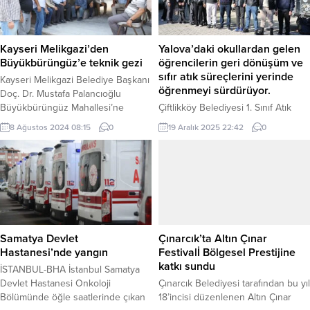
Kayseri Melikgazi’den
Yalova’daki okullardan gelen
Büyükbürüngüz’e teknik gezi
öğrencilerin geri dönüşüm ve
sıfır atık süreçlerini yerinde
Kayseri Melikgazi Belediye Başkanı
öğrenmeyi sürdürüyor.
Doç. Dr. Mustafa Palancıoğlu
Büyükbürüngüz Mahallesi’ne
Çiftlikköy Belediyesi 1. Sınıf Atık
teknik gezi düzenleyerek
Getirme Merkezi, Yalova’daki
8 Ağustos 2024 08:15
0
19 Aralık 2025 22:42
0
mahallede yapılan ve yapılmakta
okullardan gelen öğrencilerin geri
olan çalışmaları yerinde inceledi.
dönüşüm ve sıfır atık süreçlerini
KAYSERİ (İGFA) – Yeraltı
yerinde gördüğü bir öğrenme alanı
şehirlerinin, taş yapılarının olduğu,
olmayı sürdürüyor. Yalova Adnan
eski, kadim, tarihi mahalle olarak
Menderes Ticaret Mesleki ve
bahsettiği Büyükbürüngüz
Teknik Anadolu Lisesi’nin (MTAL)
Mahallesi’nde, yapılan ve yapılacak
muhasebe sınıfı öğrencileri, ‘The
olan çalışmalar hakkında bilgi veren
Right to Water is the Right to Life’
Samatya Devlet
Çınarcık’ta Altın Çınar
Kayseri Melikgazi Belediye Başkanı
(Suya Erişim Hakkı, Yaşam...
Hastanesi’nde yangın
Festivalİ Bölgesel Prestijine
Doç....
katkı sundu
İSTANBUL-BHA İstanbul Samatya
Devlet Hastanesi Onkoloji
Çınarcık Belediyesi tarafından bu yıl
Bölümünde öğle saatlerinde çıkan
18’incisi düzenlenen Altın Çınar