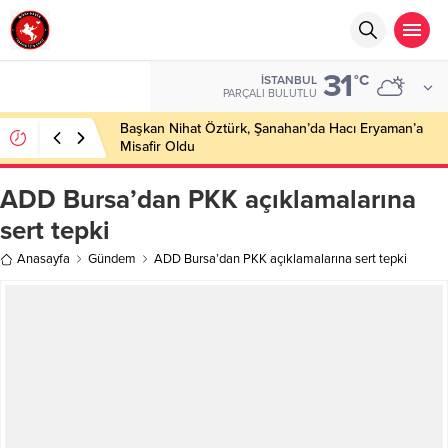
31
°C
İSTANBUL
PARÇALI BULUTLU
Başkan Nihat Öztürk, Şanahan’da Hacı Eryaman’a
Misafir Oldu
ADD Bursa’dan PKK açıklamalarına
sert tepki
Anasayfa
Gündem
ADD Bursa’dan PKK açıklamalarına sert tepki