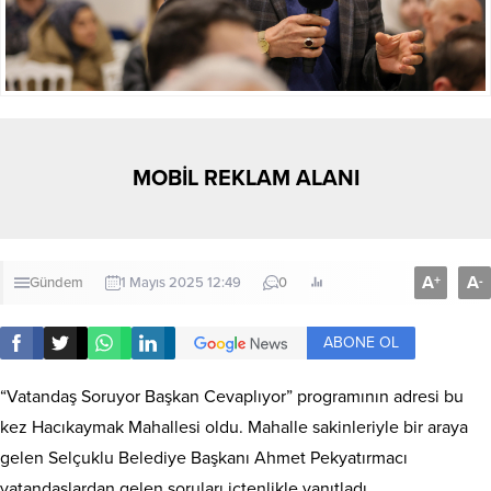
MOBİL REKLAM ALANI
A
A
+
-
Gündem
1 Mayıs 2025 12:49
0
ABONE OL
“Vatandaş Soruyor Başkan Cevaplıyor” programının adresi bu
kez Hacıkaymak Mahallesi oldu. Mahalle sakinleriyle bir araya
gelen Selçuklu Belediye Başkanı Ahmet Pekyatırmacı
vatandaşlardan gelen soruları içtenlikle yanıtladı.