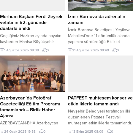
Merhum Başkan Ferdi Zeyrek
İzmir Bornova’da adrenalin
vefatının 52. gününde
zamanı
dualarla anıldı
İzmir Bornova Belediyesi, Yeşilova
Geçtiğimiz Haziran ayında hayatını
Mahallesi’nde 11 dönümlük alanda
kaybeden Manisa Büyükşehir
yapımını sürdürdüğü Bisiklet
Belediye Başkanı Ferdi Zeyrek,
Performans Parkı’nda sona yaklaştı.
1 Ağustos 2025 09:39
0
21 Ağustos 2025 09:49
0
vefatının 52. gününde Büyükşehir
İZMİR (İGFA) – Bornova
Belediyesi tarafından düzenlenen
Belediyesi’nde staj yapan
programlarla anıldı. MANİSA (İGFA)
üniversite öğrencileri, parkın kalbi
– Elim bir kaza sonucu yaşama
olan Pump Track Parkuru’nu gezdi.
veda eden Başkan Ferdi Zeyrek
Enerjik atmosferi ve keyifli
için ilk olarak Çatal Mezarlığı’ndaki
parkurlarıyla büyük beğeni
kabri başında dualar eşliğinde
toplayan parkta yapılan deneme
anma programı gerçekleştirildi.
sürüşü gençlerden tam not aldı.
Azerbaycan’da Fotoğraf
PATFEST muhteşem konser ve
Manisa Büyükşehir Belediye
Bisiklet, kaykay ve...
Gazeteciliği Eğitim Programı
etkinliklerle tamamlandı
Başkanvekili Erdinç...
tamamlandı – Birlik Haber
Nevşehir Belediyesi tarafından ilki
Ajansı
düzenlenen Patates Festivali
AZERBAYCAN-BHA Azerbaycan
muhteşem etkinliklerle tamamlandı.
Milli Basını’nın 150. yılına ithafen
Bu yıl birincisi düzenlenen Patates
24 Ocak 2025 19:58
0
13 Ekim 2025 08:09
0