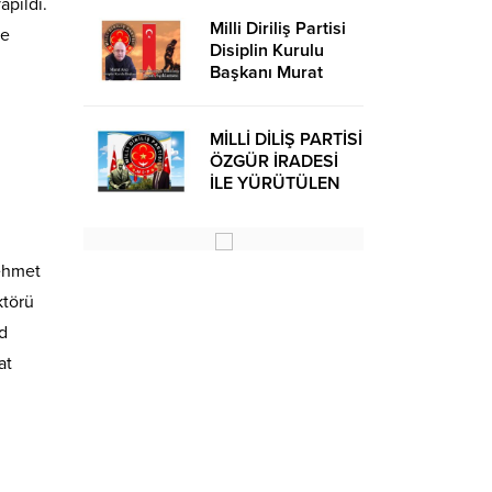
apıldı.
Milli Diriliş Partisi
ye
Disiplin Kurulu
Başkanı Murat
Avcı’dan Kira
Bedelleri Hakkında
Basın Açıklaması
MİLLİ DİLİŞ PARTİSİ
ÖZGÜR İRADESİ
İLE YÜRÜTÜLEN
BİR SİYASİ
OLUŞUMUDUR
ehmet
ktörü
id
at