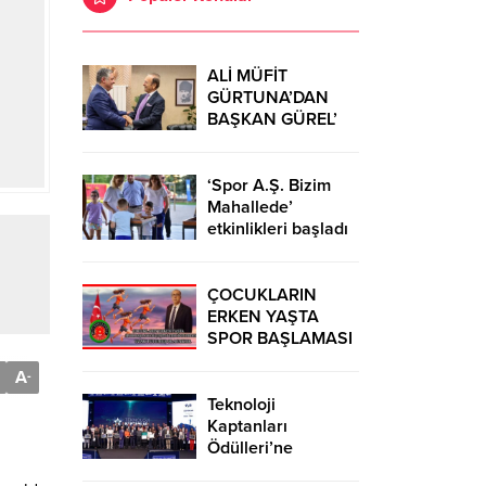
ALİ MÜFİT
GÜRTUNA’DAN
BAŞKAN GÜREL’
KUTLAMA
ZİYARETİ
‘Spor A.Ş. Bizim
Mahallede’
etkinlikleri başladı
ÇOCUKLARIN
ERKEN YAŞTA
SPOR BAŞLAMASI
ÇEŞİTLİ
A
-
TEHLİKELERDEN
UZAK TUTUMUŞ
Teknoloji
OLACAKTIR
Kaptanları
Ödülleri’ne
başvurular sürüyor