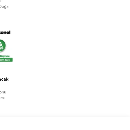
ye
Doğal
GFA) –
avi
lan
l
lacak
yonu
ımı
A) –
ımına
lere yer
istihdam
nde