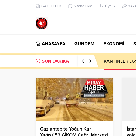
GAZETELER
Sitene Ekle
Üyelik
YAZ
ANASAYFA
GÜNDEM
EKONOMİ
S
SON DAKİKA
KANTİNLER LG
Gaziantep te Yoğun Kar
İsta
Yağışı153 GİKOM Çağrı Merkezi
yolc