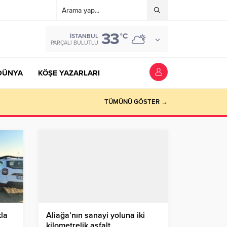
33
°C
İSTANBUL
PARÇALI BULUTLU
DÜNYA
KÖŞE YAZARLARI
TÜMÜNÜ GÖSTER →
kla
Aliağa’nın sanayi yoluna iki
kilometrelik asfalt