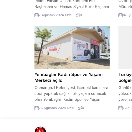
edilen Filistin Ulusal Yönetimi Eski
Özdoğan
Başbakanı ve Hamas Siyasi Büro Başkanı
Müdürl
İsmail Haniye’nin ruhuna ithafen,
‘İlköğr
2 Ağustos 2024 13:15
0
14 Ey
Ulucami’de gıyabi cenaze namazı kılındı.
katılara
BURSA (iGFA) – Haniye’nin alçak bir
başlama
suikastla şehit edilmesinin ardından
öğretme
Türkiye’nin birçok ilinde gıyabi cenaze
(İGFA) 
namazı kılındı. Cenaze
Haftası
namazına Bursalılar yoğun katılım
Yunus 
gösterdi. Vaazlar ile beraber saldırının...
program
Özdoğan
Yenibağlar Kadın Spor ve Yaşam
Türkiy
Merkezi açıldı
bölgel
Osmangazi Belediyesi, ilçedeki kadınlara
Günlük 
spor yaparak sağlıklı bir yaşam sunacak
yüksek
olan Yenibağlar Kadın Spor ve Yaşam
yerel s
Merkezi’ni düzenlenen tören ile hizmete
Ege’de 
26 Ağustos 2024 12:15
0
7 Ağu
açtı. Osmangazili kadınlar, yoğun yaşam
fırtına
temposundan spor yaparak uzaklaşacak.
Meteor
BURSA (İGFA) – Osmangazi Belediyesi,
Ağusto
sağlıklı bir yaşam için kadınların spor
tahmin 