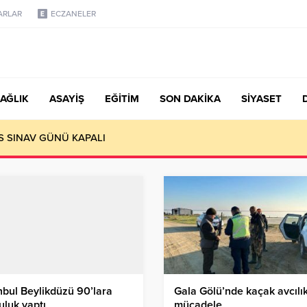
ARLAR
ECZANELER
AĞLIK
ASAYİŞ
EĞİTİM
SON DAKİKA
SİYASET
S SINAV GÜNÜ KAPALI
nbul Beylikdüzü 90’lara
Gala Gölü’nde kaçak avcılı
uluk yaptı
mücadele