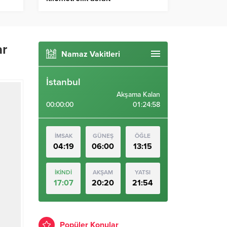
ar
Namaz Vakitleri
İstanbul
Akşama Kalan
00:00:00
01:24:57
İMSAK
GÜNEŞ
ÖĞLE
04:19
06:00
13:15
İKİNDİ
AKŞAM
YATSI
17:07
20:20
21:54
Popüler Konular