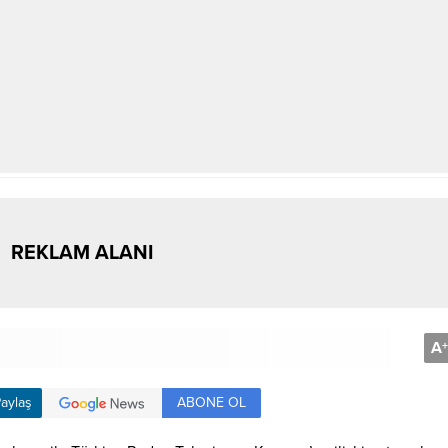
REKLAM ALANI
A
+
ABONE OL
aylaş