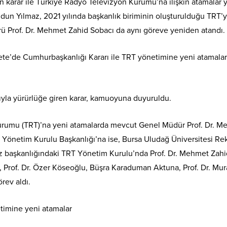
karar ile Türkiye Radyo Televizyon Kurumu’na ilişkin atamalar y
udun Yılmaz, 2021 yılında başkanlık biriminin oluşturulduğu TRT’
 Prof. Dr. Mehmet Zahid Sobacı da aynı göreve yeniden atandı.
e’de Cumhurbaşkanlığı Kararı ile TRT yönetimine yeni atamalar
la yürürlüğe giren karar, kamuoyuna duyuruldu.
urumu (TRT)’na yeni atamalarda mevcut Genel Müdür Prof. Dr. M
Yönetim Kurulu Başkanlığı’na ise, Bursa Uludağ Üniversitesi Re
lmaz başkanlığındaki TRT Yönetim Kurulu’nda Prof. Dr. Mehmet Zah
, Prof. Dr. Özer Köseoğlu, Büşra Karaduman Aktuna, Prof. Dr. Mur
örev aldı.