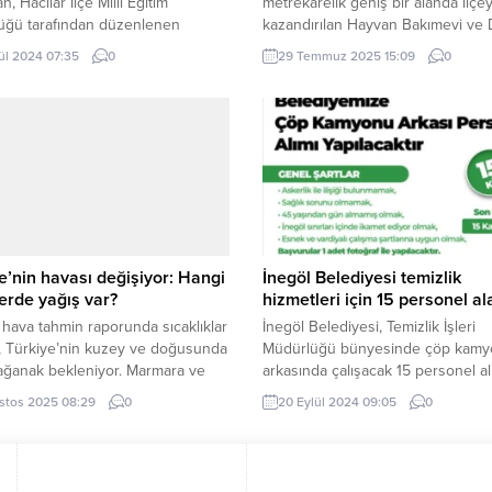
, Hacılar İlçe Milli Eğitim
metrekarelik geniş bir alanda ilçe
üğü tarafından düzenlenen
kazandırılan Hayvan Bakımevi ve 
etim Haftası Kutlama Programı’na
Yaşam Alanı’nı ziyaret ederek
lül 2024 07:35
0
29 Temmuz 2025 15:09
0
k, yeni eğitim öğretim yılının
incelemelerde bulundu. KONYA (İ
sı vesilesiyle öğrencilere ve
Sokak hayvanlarının bakım ve ted
nlere başarılar diledi. KAYSERİ
ihtiyaçlarını karşılamak üzere kuru
– Kayseri Hacılar’da ‘İlköğretim
Karatay Hayvan Bakımevi ve Doğa
 Kutlama’ programı düzenlendi.
Yaşam Alanı, hem hayvan refahını
Çepken İlkokulu’nda düzenlenen
gözeten hem de...
a, Hacılar Belediye Başkanı Bilal
’ın yanı...
e’nin havası değişiyor: Hangi
İnegöl Belediyesi temizlik
erde yağış var?
hizmetleri için 15 personel a
hava tahmin raporunda sıcaklıklar
İnegöl Belediyesi, Temizlik İşleri
, Türkiye’nin kuzey ve doğusunda
Müdürlüğü bünyesinde çöp kam
ağanak bekleniyor. Marmara ve
arkasında çalışacak 15 personel al
kuvvetli rüzgar ve kısa süreli
yapılacağını duyurdu. BURSA (İGF
stos 2025 08:29
0
20 Eylül 2024 09:05
0
 uyarısı yapıldı. ANKARA (İGFA) –
İnegöl Belediyesi’nin personel al
oloji Genel Müdürlüğü 07
ilişkin yapılan açıklamada şu ifade
s Perşembe gününe ilişkin hava
verildi: “Kurumumuz bünyesinde 
raporunu yayımladı. Meteoroloji
edilmek üzere temizlik hizmetleri