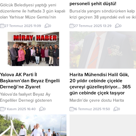
personeli şehit düştü!
Gölcük Belediyesi yaptığı yeni
düzenleme ile haftada 3 gün kapalı
Bursa’da yangını söndürürken kalp
olan Yarhisar Müze Gemisi’nin
krizi geçiren 38 yaşındaki evli ve iki
ziyaret günlerini 6 güne çıkardı.
çocuk babası itfaiye eri Ramazan
27 Temmuz 2025 11:09
0
27 Temmuz 2025 13:29
0
KOCAELİ (İGFA) – Geçen yıl
Şaşkın, tüm müdahalelere rağmen
tamamen yenilenen Gölcük
kurtarılamayarak şehit düştü. 20
Belediyesi Yarhisar Müze
gündür ayağındaki kırık nedeniyle
Gemisi’nin ziyaret günlerinde
istirahat raporlu olan Şaşkın’ın
düzenlemeye gidildi. Daha önce
arkadaşlarına moral amacıyla
haftanın 3 günü ziyarete kapalı olan
katıldığı olayla ilgili Bursa İl Sağlık
gemi, yapılan yeni düzenleme ile 6
Müdürlüğü’nden de açıklama geldi.
gün...
BURSA (İGFA) – Bursa’nın Gürsu...
Yalova AK Parti İl
Harita Mühendisi Halil Gök,
Başkanın’dan Beyaz Engelli
20 yıldır cebinde çiçekle
Derneği’ne Ziyaret
çevreyi güzelleştiriyor… 365
gün cebinde çiçek taşıyor
Yalova’da faaliyet Beyaz Ay
Engelliler Dernegi gösteren
Mardin’de çevre dostu Harita
Başkanı Fatih Olgun sosyal
Mühendisi Halil Gök, 20 yıldır yaka
7 Kasım 2025 16:40
0
16 Temmuz 2025 11:50
0
projeler ve engelli bireylerin yaşam
cebinde taşıdığı çiçeklerle pozitif
kalitesini artırmak amacıyla
enerji yayıyor. Sosyal sorumluluk
yürüttüğü çalışmalar kapsamında
projelerinde aktif rol alan Gök, “Bir
AK Parti Yalova İl Başkanı Umut
çiçek, tebessüm ve sohbet