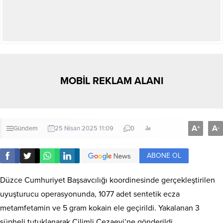
MOBİL REKLAM ALANI
A
A
+
-
Gündem
25 Nisan 2025 11:09
0
ABONE OL
Düzce Cumhuriyet Başsavcılığı koordinesinde gerçekleştirilen
uyuşturucu operasyonunda, 1077 adet sentetik ecza
metamfetamin ve 5 gram kokain ele geçirildi. Yakalanan 3
şüpheli tutuklanarak Çilimli Cezaevi’ne gönderildi.