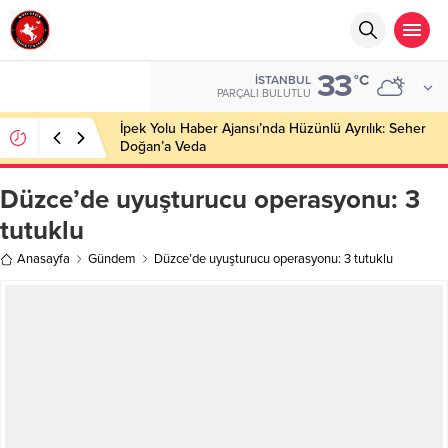
33
°C
İSTANBUL
PARÇALI BULUTLU
İpek Yolu Haber Ajansı’nda Hüzünlü Ayrılık: Seher
Doğan’a Veda
Düzce’de uyuşturucu operasyonu: 3
tutuklu
Anasayfa
Gündem
Düzce’de uyuşturucu operasyonu: 3 tutuklu