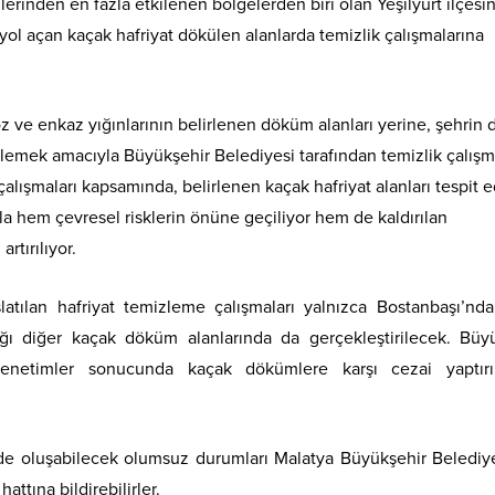
rinden en fazla etkilenen bölgelerden biri olan Yeşilyurt ilçesi
 yol açan kaçak hafriyat dökülen alanlarda temizlik çalışmalarına
e enkaz yığınlarının belirlenen döküm alanları yerine, şehrin 
lemek amacıyla Büyükşehir Belediyesi tarafından temizlik çalışm
çalışmaları kapsamında, belirlenen kaçak hafriyat alanları tespit e
rla hem çevresel risklerin önüne geçiliyor hem de kaldırılan
rtırılıyor.
atılan hafriyat temizleme çalışmaları yalnızca Bostanbaşı’nda
ğı diğer kaçak döküm alanlarında da gerçekleştirilecek. Büy
an denetimler sonucunda kaçak dökümlere karşı cezai yaptırı
ilde oluşabilecek olumsuz durumları Malatya Büyükşehir Belediy
tına bildirebilirler.