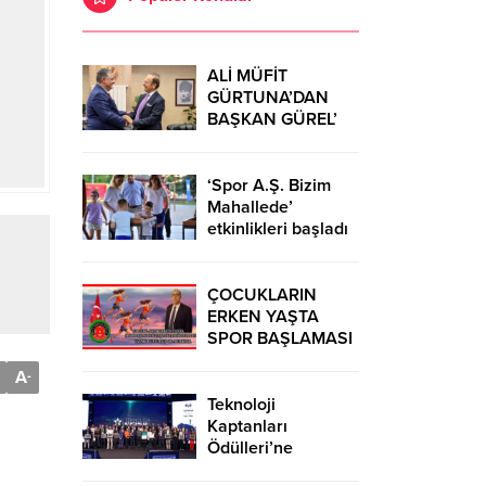
ALİ MÜFİT
GÜRTUNA’DAN
BAŞKAN GÜREL’
KUTLAMA
ZİYARETİ
‘Spor A.Ş. Bizim
Mahallede’
etkinlikleri başladı
ÇOCUKLARIN
ERKEN YAŞTA
SPOR BAŞLAMASI
ÇEŞİTLİ
A
-
TEHLİKELERDEN
UZAK TUTUMUŞ
Teknoloji
OLACAKTIR
Kaptanları
Ödülleri’ne
başvurular sürüyor