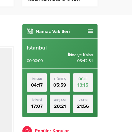
projeler
Namaz Vakitleri
İstanbul
İkindiye Kalan
00:00:00
03:42:31
İMSAK
GÜNEŞ
ÖĞLE
04:17
05:59
13:15
İKİNDİ
AKŞAM
YATSI
17:07
20:21
21:56
Popüler Konular