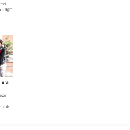
ezi,
iciliği”
timi,
ılık
r.
– Keşan
lenen
a ara
Ceza
kluluk
ıktan
025’te