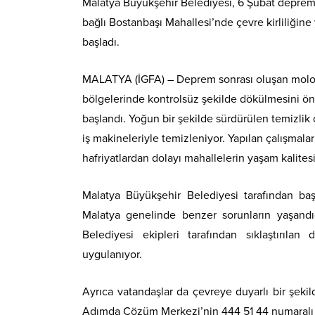
Malatya Büyükşehir Belediyesi, 6 Şubat depremle
bağlı Bostanbaşı Mahallesi’nde çevre kirliliğine
başladı.
MALATYA (İGFA) – Deprem sonrası oluşan moloz v
bölgelerinde kontrolsüz şekilde dökülmesini ön
başlandı. Yoğun bir şekilde sürdürülen temizlik 
iş makineleriyle temizleniyor. Yapılan çalışmala
hafriyatlardan dolayı mahallelerin yaşam kalitesi a
Malatya Büyükşehir Belediyesi tarafından başl
Malatya genelinde benzer sorunların yaşandı
Belediyesi ekipleri tarafından sıklaştırıl
uygulanıyor.
Ayrıca vatandaşlar da çevreye duyarlı bir şek
Adımda Çözüm Merkezi’nin 444 51 44 numaralı hat