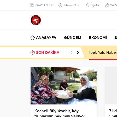
GAZETELER
Sitene Ekle
Üyelik
YAZ
ANASAYFA
GÜNDEM
EKONOMİ
S
SON DAKİKA
Başkan Nihat Öz
Kocaeli Büyükşehir, köy
7 il
fırınlarının bakımını yapıyor
1 mi