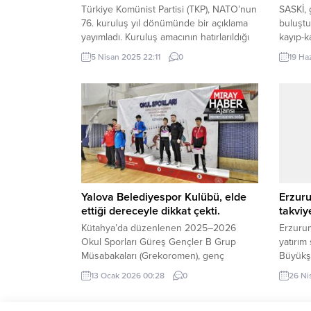
Türkiye Komünist Partisi (TKP), NATO’nun
SASKİ, 
76. kuruluş yıl dönümünde bir açıklama
buluştu
yayımladı. Kuruluş amacının hatırlarıldığı
kayıp-k
açıklamada, dünyanın en kanlı ve en
500 met
5 Nisan 2025 22:11
0
19 Ha
büyük terör örgütü için “ülkemizin
SAKARY
bağımsızlığının düşmanıdır” denildi.
Belediy
İktidarıyla, muhalefetiyle tüm düzen
(SASKİ)
partilerinin NAtO’ya bağlılıklarını
beklene
açıklamalarında şaşılacak bir şey
göl rez
olmadığını öte yandan iktidar tarafından
nedeniy
halkın ayaklanmasının “dış güçlerin
verimli 
oyunu”...
Yalova Belediyespor Kulübü, elde
Erzuru
ettiği dereceyle dikkat çekti.
takviy
Kütahya’da düzenlenen 2025–2026
Erzurum
Okul Sporları Güreş Gençler B Grup
yatırım
Müsabakaları (Grekoromen), genç
Büyükşe
güreşçilerin kıyasıya mücadelesine
filosu 
13 Ocak 2026 00:28
0
26 Ni
sahne oldu. Türkiye’nin farklı illerinden
ERZURU
çok sayıda sporcunun katılım sağladığı
Alanı’n