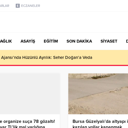
ARLAR
ECZANELER
AĞLIK
ASAYİŞ
EĞİTİM
SON DAKİKA
SİYASET
türk, Şanahan’da Hacı Eryaman’a Misafir Oldu
de organize suça 78 gözaltı!
Bursa Güzelyalı’da altyapı 
lyar TL’lik mal varlığına
kazılan yollar kapanmak