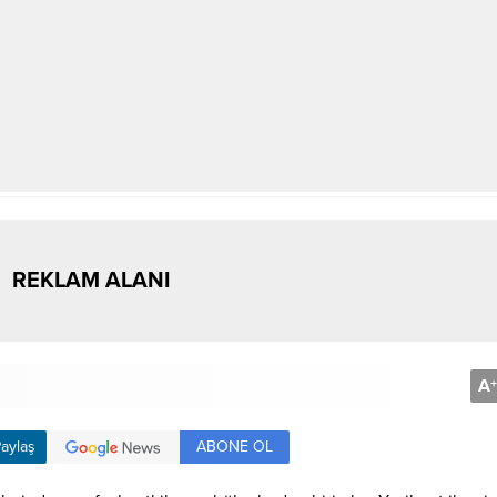
REKLAM ALANI
A
+
ABONE OL
aylaş