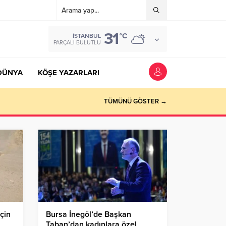
31
°C
İSTANBUL
PARÇALI BULUTLU
DÜNYA
KÖŞE YAZARLARI
TÜMÜNÜ GÖSTER →
için
Bursa İnegöl’de Başkan
Taban’dan kadınlara özel