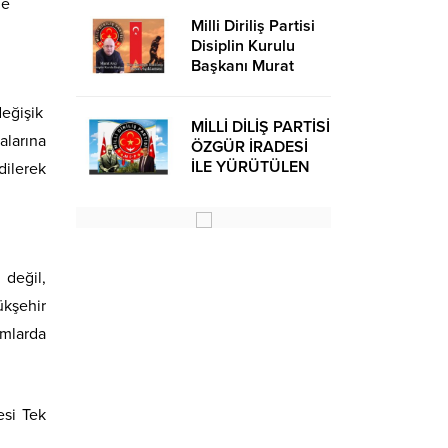
ne
Milli Diriliş Partisi
Disiplin Kurulu
Başkanı Murat
Avcı’dan Kira
Bedelleri Hakkında
değişik
Basın Açıklaması
MİLLİ DİLİŞ PARTİSİ
alarına
ÖZGÜR İRADESİ
İLE YÜRÜTÜLEN
dilerek
BİR SİYASİ
OLUŞUMUDUR
 değil,
ükşehir
mlarda
esi Tek