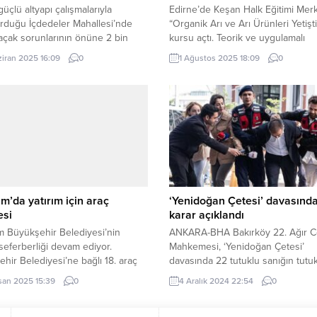
güçlü altyapı çalışmalarıyla
Edirne’de Keşan Halk Eğitimi Merk
rduğu İçdedeler Mahallesi’nde
“Organik Arı ve Arı Ürünleri Yetiştir
açak sorunlarının önüne 2 bin
kursu açtı. Teorik ve uygulamalı
relik yeni hat ile geçiyor.
eğitimlerle arıcılara organik bal üre
ziran 2025 16:09
0
1 Ağustos 2025 18:09
0
A (İGFA) – Sakarya Büyükşehir
kovan bakımı ve sürdürülebilir arıc
esi Su ve Kanalizasyon İdaresi
teknikleri öğretiliyor. Kurs, kırsal
, geçtiğimiz kış mevsiminde
kalkınmaya destek olmayı amaçlıyo
n yağış miktarının alınamaması ve
Erdoğan DEMİR / EDİRNE (İGFA) 
ervlerinde yaşanan azalma
Halk Eğitimi Merkezi, arıcılıkla ilgi
le su kaynaklarını koruma ve
vatandaşlar için “Organik Arı...
kullanma çalışmalarına hız...
m’da yatırım için araç
‘Yenidoğan Çetesi’ davasınd
esi
karar açıklandı
 Büyükşehir Belediyesi’nin
ANKARA-BHA Bakırköy 22. Ağır 
 seferberliği devam ediyor.
Mahkemesi, ‘Yenidoğan Çetesi’
hir Belediyesi’ne bağlı 18. araç
davasında 22 tutuklu sanığın tutu
düzenlenen törenle tanıtıldı.
halinin devamına, 25 tutuksuz san
san 2025 15:39
0
4 Aralık 2024 22:54
0
M (İGFA) – Miting ve Gösteri
7’sinin tutuklanmasına karar verdi.
da gerçekleştirilen törende
Duruşmanın 2. celsesi 13 Ocak 2