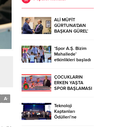
ALİ MÜFİT
GÜRTUNA’DAN
BAŞKAN GÜREL’
KUTLAMA
ZİYARETİ
‘Spor A.Ş. Bizim
Mahallede’
etkinlikleri başladı
ÇOCUKLARIN
ERKEN YAŞTA
SPOR BAŞLAMASI
ÇEŞİTLİ
A
-
TEHLİKELERDEN
UZAK TUTUMUŞ
Teknoloji
OLACAKTIR
Kaptanları
Ödülleri’ne
başvurular sürüyor