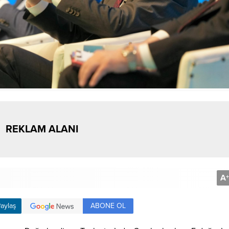
REKLAM ALANI
A
+
ABONE OL
aylaş