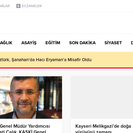
ARLAR
ECZANELER
AĞLIK
ASAYİŞ
EĞİTİM
SON DAKİKA
SİYASET
S SINAV GÜNÜ KAPALI
Genel Müdür Yardımcısı
Kayseri Melikgazi’de doğa
ti Çalık, KASKİ Genel
yürüyüşü zamanı