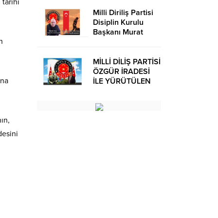
tarihi
Milli Diriliş Partisi
Disiplin Kurulu
Başkanı Murat
n
Avcı’dan Kira
Bedelleri Hakkında
Basın Açıklaması
MİLLİ DİLİŞ PARTİSİ
ÖZGÜR İRADESİ
’na
İLE YÜRÜTÜLEN
BİR SİYASİ
OLUŞUMUDUR
nın,
desini