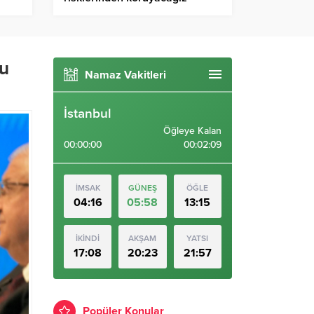
su
Namaz Vakitleri
İstanbul
Öğleye Kalan
00:00:00
00:02:08
İMSAK
GÜNEŞ
ÖĞLE
04:16
05:58
13:15
İKİNDİ
AKŞAM
YATSI
17:08
20:23
21:57
Popüler Konular