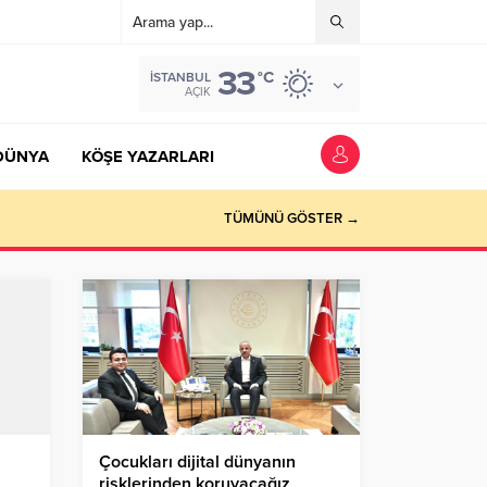
33
°C
İSTANBUL
AÇIK
DÜNYA
KÖŞE YAZARLARI
TÜMÜNÜ GÖSTER →
Çocukları dijital dünyanın
risklerinden koruyacağız