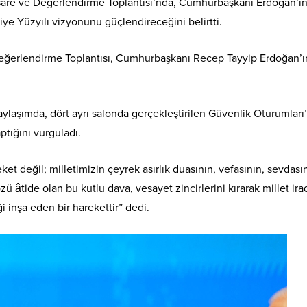
İstişare ve Değerlendirme Toplantısı’nda, Cumhurbaşkanı Erdoğan’ın 
ye Yüzyılı vizyonunu güçlendireceğini belirtti.
 Değerlendirme Toplantısı, Cumhurbaşkanı Recep Tayyip Erdoğan’ı
 paylaşımda, dört ayrı salonda gerçekleştirilen Güvenlik Oturumları
ptığını vurguladı.
ket değil; milletimizin çeyrek asırlık duasının, vefasının, sevdası
zü âtide olan bu kutlu dava, vesayet zincirlerini kırarak millet ira
i inşa eden bir harekettir” dedi.