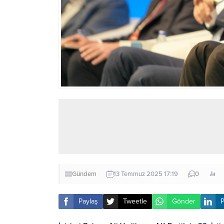
Gündem
13 Temmuz 2025 17:19
0
Paylaş
Tweetle
Gönder
P