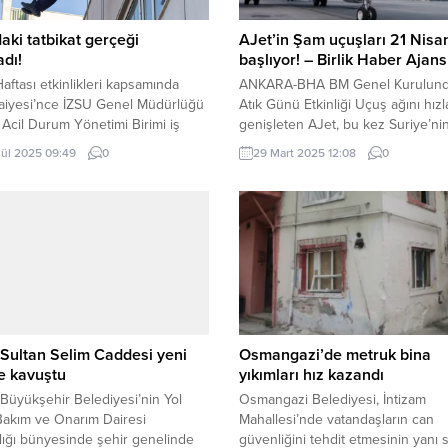
aki tatbikat gerçeği
AJet’in Şam uçuşları 21 Nisa
dı!
başlıyor! – Birlik Haber Ajans
 Haftası etkinlikleri kapsamında
ANKARA-BHA BM Genel Kurulunda
tfaiyesi’nce İZSU Genel Müdürlüğü
Atık Günü Etkinliği Uçuş ağını hızl
 Acil Durum Yönetimi Birimi iş
genişleten AJet, bu kez Suriye’ni
 ile düzenlenen yangın söndürme,
başkenti Şam’a sefer başlatıyor. T
lül 2025 09:49
0
29 Mart 2025 12:08
0
 ve kurtarma tatbikatında nefes
Hava Yolları’nın ardından AJet’in Ş
nlar yaşandı. İZMİR (İGFA) – İtfaiye
seferi, İstanbul Sabiha Gökçen
 etkinlikleri kapsamında İzmir
Havalimanı’ndan 21 Nisan 2025’te
hir Belediyesi İtfaiye Daire
yapılacak. AJet, İstanbul ve Ankar
ığı, İZSU Genel Müdürlüğü Afet
haftanın her günü Şam’a karşılıklı
 Durum Yönetimi...
düzenleyecek. AJet, 13 yıl...
Sultan Selim Caddesi yeni
Osmangazi’de metruk bina
e kavuştu
yıkımları hız kazandı
Büyükşehir Belediyesi’nin Yol
Osmangazi Belediyesi, İntizam
Bakım ve Onarım Dairesi
Mahallesi’nde vatandaşların can
ığı bünyesinde şehir genelinde
güvenliğini tehdit etmesinin yanı s