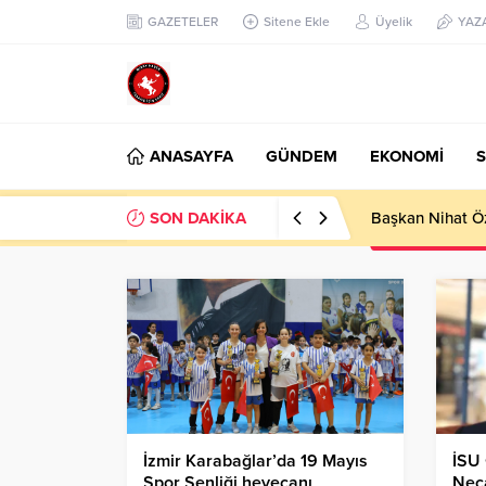
GAZETELER
Sitene Ekle
Üyelik
YAZ
ANASAYFA
GÜNDEM
EKONOMİ
S
SON DAKİKA
KANTİNLER LG
İzmir Karabağlar’da 19 Mayıs
İSU 
Spor Şenliği heyecanı
Neca