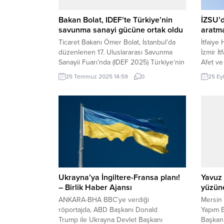
Bakan Bolat, IDEF’te Türkiye’nin
İZSU’d
savunma sanayi gücüne ortak oldu
aratma
Ticaret Bakanı Ömer Bolat, İstanbul’da
İtfaiye
düzenlenen 17. Uluslararası Savunma
İzmir İ
Sanayii Fuarı’nda (IDEF 2025) Türkiye’nin
Afet ve
savunma sanayisindeki başarılarını
birliği
25 Temmuz 2025 14:59
0
25 Ey
vurguladı. “IDEF artık bir dünya markası”
tahliye
diyen Bolat, 2025’te savunma sanayi
kesen a
ihracatının 8 milyar doları aşacağını
Haftası
öngördü İSTANBUL (İGFA) – İstanbul Fuar
Büyükşe
Merkezi’nde, Milli Savunma Bakanlığı ev
Başkanl
sahipliğinde ve Türk Silahlı Kuvvetlerini
ve Acil
Güçlendirme...
Ukrayna’ya İngiltere-Fransa planı!
Yavuz 
– Birlik Haber Ajansı
yüzün
ANKARA-BHA BBC’ye verdiği
Mersin 
röportajda, ABD Başkanı Donald
Yapım 
Trump ile Ukrayna Devlet Başkanı
Başkanl