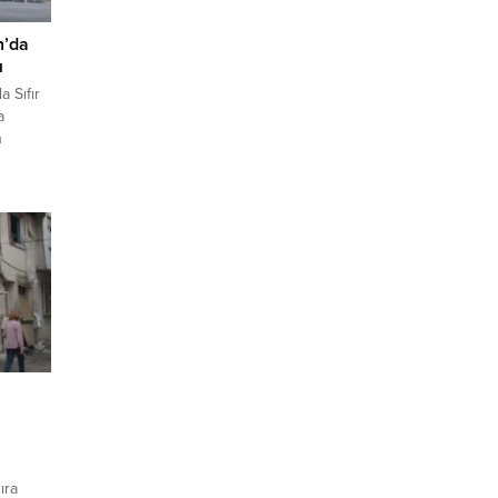
n’da
ı
 Sıfır
a
n
ürk
am’a ilk
a’dan
 uçuş
ıra