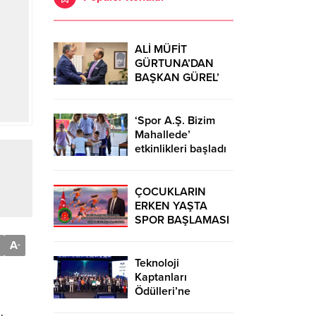
ALİ MÜFİT
GÜRTUNA’DAN
BAŞKAN GÜREL’
KUTLAMA
ZİYARETİ
‘Spor A.Ş. Bizim
Mahallede’
etkinlikleri başladı
ÇOCUKLARIN
ERKEN YAŞTA
SPOR BAŞLAMASI
ÇEŞİTLİ
A
-
TEHLİKELERDEN
UZAK TUTUMUŞ
Teknoloji
OLACAKTIR
Kaptanları
Ödülleri’ne
başvurular sürüyor