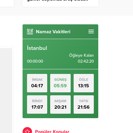
Namaz Vakitleri
İstanbul
Öğleye Kalan
00:00:00
02:42:19
İMSAK
GÜNEŞ
ÖĞLE
04:17
05:59
13:15
İKİNDİ
AKŞAM
YATSI
17:07
20:21
21:56
Popüler Konular