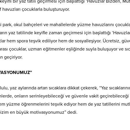
ifli bir yaz tatili geçirmesi için başlattığı ‘Havuzlar Bizden, Mu
f havuzları çocuklarla buluşturuyor.
 park, okul bahçeleri ve mahallelerde yüzme havuzlarını çocukla
rın yaz tatilinde keyifle zaman geçirmesi için başlattığı ‘Havuzla
lar hem spora teşvik ediliyor hem de sosyalleşiyor. Ücretsiz, güv
arası çocuklar, uzman eğitmenler eşliğinde suyla buluşuyor ve sı
n geçiriyor.
İVASYONUMUZ”
u, yaz aylarında artan sıcaklara dikkat çekerek, “Yaz sıcaklarını
nlerde, onların serinleyebileceği ve güvenle vakit geçirebileceği
hem yüzme öğrenmelerini teşvik ediyor hem de yaz tatillerini mut
, bizim en büyük motivasyonumuz” dedi.