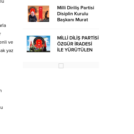
tlu
Milli Diriliş Partisi
Disiplin Kurulu
Başkanı Murat
rla
Avcı’dan Kira
Bedelleri Hakkında
r
Basın Açıklaması
MİLLİ DİLİŞ PARTİSİ
enli ve
ÖZGÜR İRADESİ
İLE YÜRÜTÜLEN
cak yaz
BİR SİYASİ
OLUŞUMUDUR
n
lu