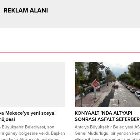
REKLAM ALANI
ya Mekece’ye yeni sosyal
KONYAALTI’NDA ALTYAPI
müjdesi
SONRASI ASFALT SEFERBERL
 Büyükşehir Belediyesi, son
Antalya Büyükşehir Belediyesi A
ni güney bölgesine verdi. Başkan
Genel Müdürlüğü, bir yandan kent
Alemdar’ın Mekece’de vatandaş
altyapı ihtiyaçlarına yönelik yeni ya