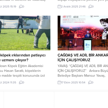
sında sözünü verdiği sosyal
hayata geçirirken, diğer yandan al
ül 2025 15:19
0
2 Aralık 2025 21:46
0
düğün salonu ve çok amaçlı
çalışmaları sonrası deforme olan 
un inşasına başlandığı açıklandı.
ve sokakları hızla yenileyerek
A (İGFA) – Sakarya Büyükşehir
vatandaşların yaşam konforunu artı
esi, şehrin 16 ilçesinde
Son 6 yılda merkez ve ilçelerde t
şların sosyal ihtiyaçlarına yönelik
milyon 574 bin 346 metrekare asfa
larına devam ediyor. BİR MÜJDE
çalışması gerçekleştiren ASAT, bu.
EYE Söğütlü’de çalışmaların
.
köpek ırklarından patlayıcı
ÇAĞDAŞ VE ADİL BİR ANKA
 uzmanı çıkıyor?
İÇİN ÇALIŞIYORUZ
own Köpek Eğitim Akademisi
YAVAŞ: “ÇAĞDAŞ VE ADİL BİR A
u Hasan Saratlı, köpeklerin
İÇİN ÇALIŞIYORUZ” Ankara Büyü
cı madde tespiti konusunda üst
Belediye Başkanı Mansur Yavaş,
ir eğitim programı geliştirdiklerini
Ankara’nın başkent oluşunun 102. 
ül 2024 11:35
0
17 Ekim 2025 10:54
0
ı. Saratlı, akademide verilen
dönümü dolayısıyla düzenlenen ö
ıcı Madde Arama Eğitimi”
resepsiyona ev sahipliği yaptı. Ay
de köpeklerin, patlayıcı maddeleri
zamanda Kocatepe Kültür Merkezi
bir şekilde tespit etmeleri için
açılışını gerçekleştiren Yavaş,
rak yetiştirildiğini belirtti. ANKARA
“Ankara’mızın başkent oluşunun 10