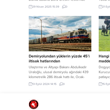
(Tarım Plast Fabrikası) yüzde 100 geri
bulaşma
29 Nisan 2025 15:39
0
21 Eyl
dönüşüm hammaddesiyle üretilen
tesis, 
yaklaşık 10 bin sulama borusu,
salonun
düzenlenen törenle çiftçilere teslim
SAKARY
edildi. BURSA (İGFA) – Bursa’da her
Belediy
alanda çiftçiyi destekleyen Büyükşehir
vatanda
Belediyesi, kentin tarımsal geleceğini
çalışma
şekillendirmeye, suyun verimli
DE GÜN
kullanımını...
devam..
Demiryolundan yüklerin yüzde 45’i
Hangi 
iltisak hatlarından
madde
Ulaştırma ve Altyapı Bakanı Abdulkadir
Dogyyd
Uraloğlu, ulusal demiryolu ağındaki 439
Kurucus
kilometrelik 286 iltisak hattı ile, Ocak-
patlayı
Ağustos döneminde 7 milyon 842 bin ton
düzey b
13 Eylül 2024 14:15
0
15 Eyl
yük taşındığını açıkladı. ANKARA (İGFA) –
açıklad
Ulaştırma ve Altyapı Bakanı Abdulkadir
“Patlay
Uraloğlu, üretim merkezlerinin
sayesin
hammadde, yarı mamul ve nihai
güvenli 
ürünlerini taşımak için fabrikalara
özel ola