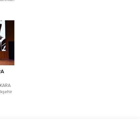
tyapı
cadde
rıyor.
oplam 3
lt
..
RA
NKARA
kşehir
yıl
zel
nı
’nin de
2. yıl