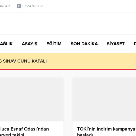
ARLAR
ECZANELER
AĞLIK
ASAYİŞ
EĞİTİM
SON DAKİKA
SİYASET
S SINAV GÜNÜ KAPALI
luca Esnaf Odası’ndan
TOKİ’nin indirim kampanya
ryeri takibi
başladı