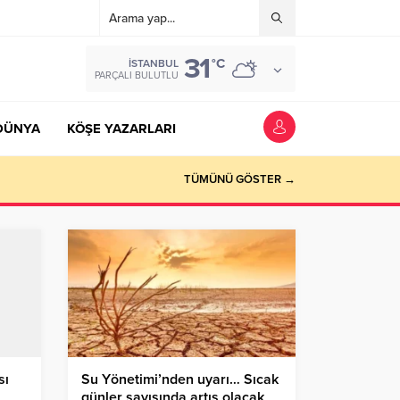
31
°C
İSTANBUL
PARÇALI BULUTLU
DÜNYA
KÖŞE YAZARLARI
TÜMÜNÜ GÖSTER →
sı
Su Yönetimi’nden uyarı… Sıcak
günler sayısında artış olacak