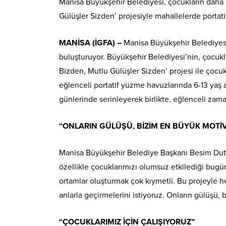
Manisa Büyükşehir Belediyesi, çocukların daha key
Gülüşler Sizden’ projesiyle mahallelerde portati
MANİSA (İGFA) –
Manisa Büyükşehir Belediyesi
buluşturuyor. Büyükşehir Belediyesi’nin, çocukla
Bizden, Mutlu Gülüşler Sizden’ projesi ile çocuk
eğlenceli portatif yüzme havuzlarında 6-13 yaş 
günlerinde serinleyerek birlikte, eğlenceli zama
“ONLARIN GÜLÜŞÜ, BİZİM EN BÜYÜK MOT
Manisa Büyükşehir Belediye Başkanı Besim Dutlul
özellikle çocuklarımızı olumsuz etkilediği bugü
ortamlar oluşturmak çok kıymetli. Bu projeyle 
anlarla geçirmelerini istiyoruz. Onların gülüşü
“ÇOCUKLARIMIZ İÇİN ÇALIŞIYORUZ”