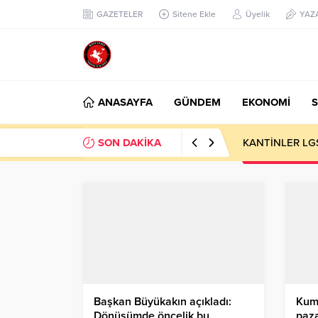
GAZETELER
Sitene Ekle
Üyelik
YAZ
ANASAYFA
GÜNDEM
EKONOMİ
S
SON DAKİKA
KANTİNLER LG
Başkan Büyükakın açıkladı:
Kum
Dönüşümde öncelik bu
paza