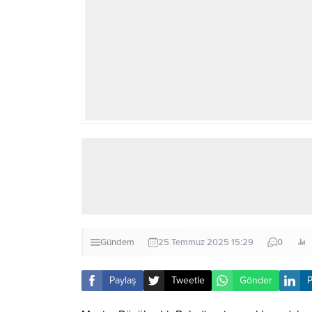
Gündem
25 Temmuz 2025 15:29
0
Paylaş
Tweetle
Gönder
P