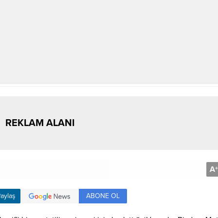
REKLAM ALANI
A
+
ABONE OL
aylaş