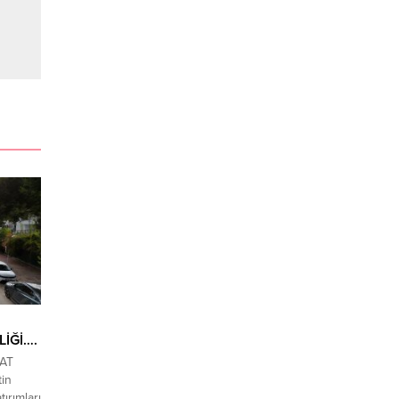
İĞİ….
SAT
in
tırımları