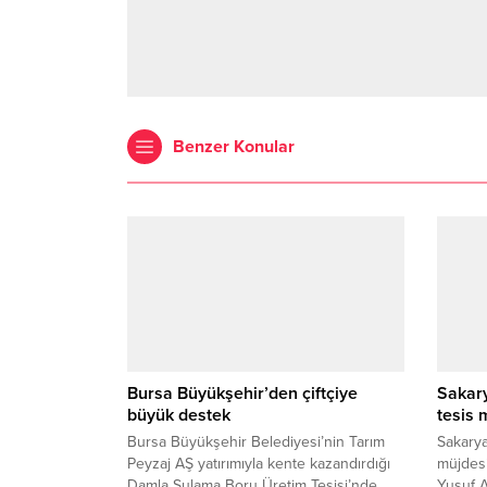
Benzer Konular
Bursa Büyükşehir’den çiftçiye
Sakar
büyük destek
tesis 
Bursa Büyükşehir Belediyesi’nin Tarım
Sakarya
Peyzaj AŞ yatırımıyla kente kazandırdığı
müjdesi
Damla Sulama Boru Üretim Tesisi’nde
Yusuf 