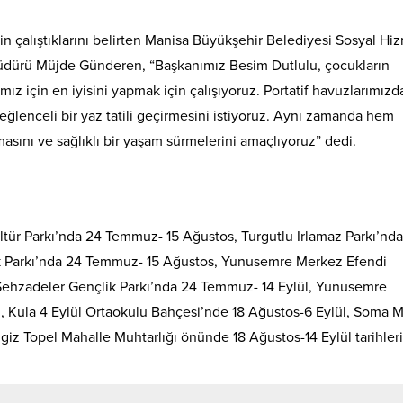
in çalıştıklarını belirten Manisa Büyükşehir Belediyesi Sosyal Hi
Müdürü Müjde Günderen, “Başkanımız Besim Dutlulu, çocukların
z için en iyisini yapmak için çalışıyoruz. Portatif havuzlarımızd
ğlenceli bir yaz tatili geçirmesini istiyoruz. Aynı zamanda hem
sını ve sağlıklı bir yaşam sürmelerini amaçlıyoruz” dedi.
ültür Parkı’nda 24 Temmuz- 15 Ağustos, Turgutlu Irlamaz Parkı’nd
ek Parkı’nda 24 Temmuz- 15 Ağustos, Yunusemre Merkez Efendi
Şehzadeler Gençlik Parkı’nda 24 Temmuz- 14 Eylül, Yunusemre
, Kula 4 Eylül Ortaokulu Bahçesi’nde 18 Ağustos-6 Eylül, Soma Mi
giz Topel Mahalle Muhtarlığı önünde 18 Ağustos-14 Eylül tarihleri