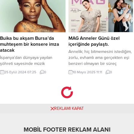
yılında yayımladığı “Kalp” isimli
Ataevler Mahalle Muhtarlığı iş
single ile adım atan Özay Bakır,
birliğiyle Gezi Parkı’nda keyifli bir
“Toz Duman” albümü ve “Aşk Katili”
programa imza attı. Mudanya
şarkısıyla dikkatleri üzerine
Belediye Başkan Yardımcısı Baran
çekmişti. Sanatçı, şimdi ise yeni...
Güneş, Ataevler Mahalle Muhtarı
Sabiha Güneş ve çok sayıda...
Buika bu akşam Bursa’da
MAG Anneler Günü özel
muhteşem bir konsere imza
içeriğinde paylaştı.
atacak
Annelik; hiç bitmemesini istediğim,
İspanya’dan dünyaya yayılan
zorlu, evhamlı ama gerçekten eşi
şöhreti sayesinde müzik
benzeri olmayan bir süreç
dünyasında önemli bir yere sahip
25 Eylül 2024 07:25
0
10 Mayıs 2025 11:11
0
olan Buika etkileyici sesi ile bu
akşam Bursa Kültür Park Açıkhava
Tiyatrosu’nda konser vermeye
hazırlanıyor. BURSA (İGFA) – Gelmiş
geçmiş en iyi vokaller arasında
gösterilen; besteci, söz yazarı ve
REKLAMI KAPAT
İspanyol aşk şarkılarının tutkulu
sesi Grammy Ödüllü sanatçı, Buika,
farklı kültürleri...
MOBİL FOOTER REKLAM ALANI