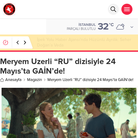
32
°C
İSTANBUL
PARÇALI BULUTLU
Başkan Nihat Öztürk, Şanahan’da Hacı Eryaman’a
Misafir Oldu
Meryem Uzerli “RU” dizisiyle 24
Mayıs’ta GAİN’de!
Anasayfa
Magazin
Meryem Uzerli “RU” dizisiyle 24 Mayıs’ta GAİN’de!