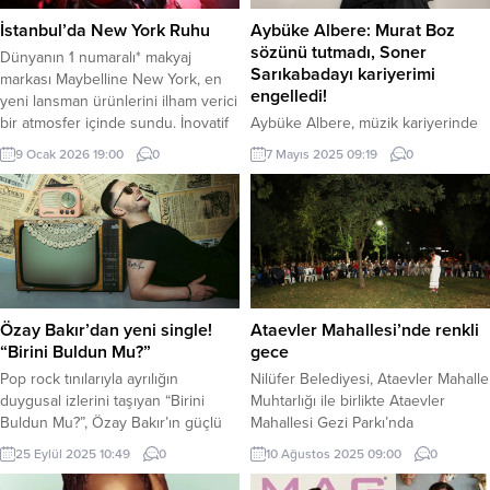
İstanbul’da New York Ruhu
Aybüke Albere: Murat Boz
sözünü tutmadı, Soner
Dünyanın 1 numaralı* makyaj
Sarıkabadayı kariyerimi
markası Maybelline New York, en
engelledi!
yeni lansman ürünlerini ilham verici
bir atmosfer içinde sundu. İnovatif
Aybüke Albere, müzik kariyerinde
ürün dünyasıyla konuklarını bir
yaşadığı hayal kırıklıklarını anlattı.
9 Ocak 2026 19:00
0
7 Mayıs 2025 09:19
0
araya getiren etkinlik, 42 Maslak’ta
Murat Boz’un vokalistlik sözünü
yer alan Artopol Art Gallery’de
tutmadığını, Soner Sarıkabadayı ile
gerçekleşti. Markanın cesur,
yaptığı anlaşmanın kariyerini
dinamik ve trend belirleyen
engellediğini belirten Albere, Edis
duruşunu yansıtan buluşma yoğun
ve Berkay’ın destekleriyle yoluna
ilgiyle karşılandı. İstanbul’da New
devam ettiğini söyledi. İSTANBUL
York Ruhu...
(İGFA) – 19 yaşında bir müzik
yarışmasında birinci olarak Murat
Özay Bakır’dan yeni single!
Ataevler Mahallesi’nde renkli
Boz’un Küçükçiftlik Park
“Birini Buldun Mu?”
gece
konserinde vokal yapma şansı
Pop rock tınılarıyla ayrılığın
Nilüfer Belediyesi, Ataevler Mahalle
yakalayan Aybüke...
duygusal izlerini taşıyan “Birini
Muhtarlığı ile birlikte Ataevler
Buldun Mu?”, Özay Bakır’ın güçlü
Mahallesi Gezi Parkı’nda
vokali ve özgün müzikal diliyle
düzenlediği etkinlikle vatandaşlara
25 Eylül 2025 10:49
0
10 Ağustos 2025 09:00
0
dinleyiciyle buluştu. İSTANBUL
eğlence dolu bir gece yaşattı.
(İGFA) – Müzik kariyerine 2013
BURSA (İGFA) – Nilüfer Belediyesi,