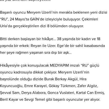
Başarılı oyuncu Meryem Uzerli’nin merakla beklenen yeni dizisi
“RU”, 24 Mayıs’ta GAİN’de izleyiciyle buluşuyor. Çekimleri
Urla’da gerçekleştirilen dizi 8 bölümden oluşuyor.
Bitti derken başlayan bir hikâye… 38 yaşında bir kadın ve 18
yaşında bir erkek: Reyan ile Uzer. Ege’de bir sahil kasabasında
her şeye rağmen yaşanan sıra dışı bir aşk…
Hikâyesiyle çok konuşulacak MEDYAPIM imzalı “RU” güçlü
oyuncu kadrosuyla dikkat çekiyor. Meryem Uzerli’nin
başrolünde olduğu dizide Burak Berkay Akgül, Hira
Koyuncuoğlu, Emre Karayel, Gökay Türkmen, Zafer Algöz,
Şevval Sam, Derya Alabora, Gonca Vuslateri, Kartal Can Ermiş,
Beril Kayar ve Sevgi Temel gibi başarılı oyuncular yer alıyor.