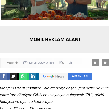
MOBİL REKLAM ALANI
A
A
+
-
Magazin
4 Mayıs 2024 21:54
0
ABONE OL
Meryem Uzerli çekimleri Urla’da gerçekleşen yeni dizisi “RU” ile
ekranlara dönüyor. GAİN’de izleyiciyle buluşacak “RU”, güçlü
hikâyesi ve oyuncu kadrosuyla
bu yaz dillerden düşmeyecek!