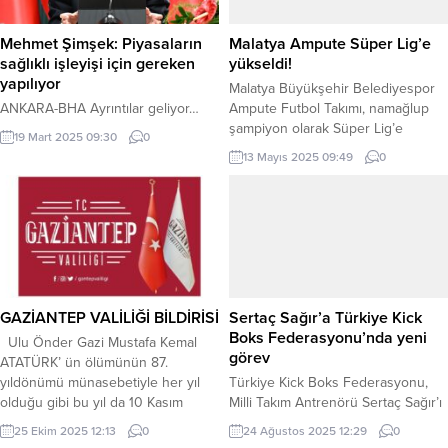
Mehmet Şimşek: Piyasaların
Malatya Ampute Süper Lig’e
sağlıklı işleyişi için gereken
yükseldi!
yapılıyor
Malatya Büyükşehir Belediyespor
ANKARA-BHA Ayrıntılar geliyor…
Ampute Futbol Takımı, namağlup
şampiyon olarak Süper Lig’e
19 Mart 2025 09:30
0
yükseldi ve kupasını aldı. MALATYA
13 Mayıs 2025 09:49
0
(İGFA) –Malatya Büyükşehir
Belediyespor Ampute Futbol
Takımı, Ampute 1. Lig’de sezonu
namağlup tamamlayarak Süper
Lig’e yükseldi. Son maçta Medical
Park Samsun Engelli Gücü Spor
Kulübü’nü 4-1 yenen takım, maç
sonrası şampiyonluk kupasını
GAZİANTEP VALİLİĞİ BİLDİRİSİ
Sertaç Sağır’a Türkiye Kick
coşkuyla kaldırdı....
Boks Federasyonu’nda yeni
Ulu Önder Gazi Mustafa Kemal
görev
ATATÜRK’ ün ölümünün 87.
yıldönümü münasebetiyle her yıl
Türkiye Kick Boks Federasyonu,
olduğu gibi bu yıl da 10 Kasım
Milli Takım Antrenörü Sertaç Sağır’ı
2025 Pazartesi günü saat 09:05’te
Federasyon Sportif Alt Yapı
25 Ekim 2025 12:13
0
24 Ağustos 2025 12:29
0
bütün Sivil Savunma Sirenleri 2 (iki)
Geliştirme Kurulu Üyeliği’ne atadı.