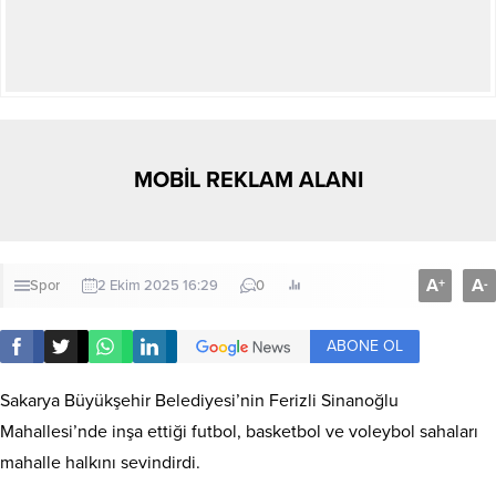
MOBİL REKLAM ALANI
A
A
+
-
Spor
2 Ekim 2025 16:29
0
ABONE OL
Sakarya Büyükşehir Belediyesi’nin Ferizli Sinanoğlu
Mahallesi’nde inşa ettiği futbol, basketbol ve voleybol sahaları
mahalle halkını sevindirdi.