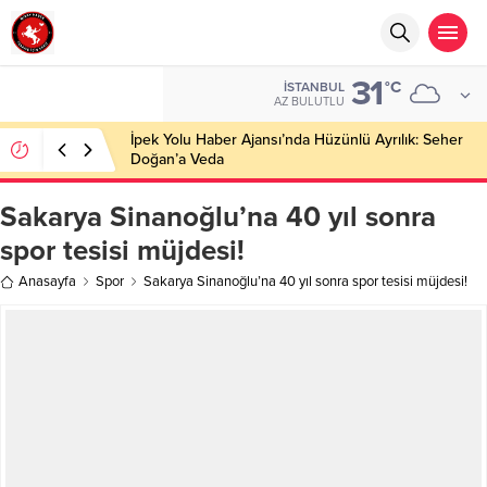
31
°C
İSTANBUL
AZ BULUTLU
İpek Yolu Haber Ajansı’nda Hüzünlü Ayrılık: Seher
Doğan’a Veda
Sakarya Sinanoğlu’na 40 yıl sonra
spor tesisi müjdesi!
Anasayfa
Spor
Sakarya Sinanoğlu’na 40 yıl sonra spor tesisi müjdesi!