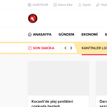
GAZETELER
Sitene Ekle
Üyelik
YAZ
ANASAYFA
GÜNDEM
EKONOMİ
S
SON DAKİKA
KANTİNLER LG
Kocaeli’de plaj şenlikleri
Darı
coşkuyla başladı
sezo