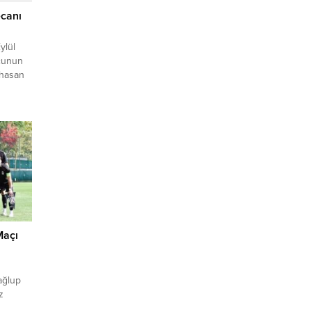
ecanı
ylül
rcunun
lihasan
ıldırım
cünü
 bir
Eylül
Spor
Maçı
ağlup
z
ya