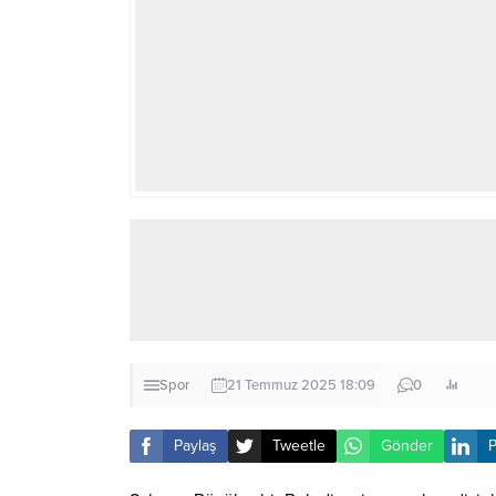
Spor
21 Temmuz 2025 18:09
0
Paylaş
Tweetle
Gönder
P