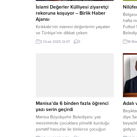
İslami Değerler Külliyesi ziyaretçi
Nilüfe
rekoruna koşuyor – Birlik Haber
Bölgese
Ajansı
hafta m
Kırıkkale’nin manevi değerlerini yaşatan
Futbol 
ve Türkiye’nin dikkat çeken
Belediy
mekânlarından biri olan İslami Değerler
yenere
2 Ocak 2025 12:07
0
18 Ma
Külliyesi, 2024 yılında rekor bir ziyaretçi
sürdür
sayısına ulaştı. Resmi müze statüsünde
Amatör 
olan Siyeri Nebi Müzesi, 43 ilin
eden Ni
güzergahında durak ve ziyaret noktası
Kulübü 
haline gelerek hem Türkiye’den hem de
ilerliyo
yurt dışından yoğun ilgi gördü. 2024
Ziyaretçi Bilançosu Kültür...
Manisa’da 6 binden fazla öğrenci
Adalı v
yazı serin geçirdi
Beşikta
Manisa Büyükşehir Belediyesi, yaz
diye Se
mevsiminde çocuklara yönelik kurduğu
beyazlı
portatif havuzlar ile binlerce çocuğun
gidiyor
eğlenceli zamanlar geçirmesini sağladı.
olmayan