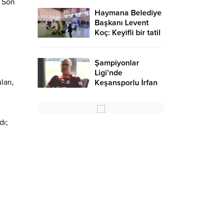
. Son
Haymana Belediye
Başkanı Levent
Koç: Keyifli bir tatil
oldu – Birlik Haber
Ajansı
Şampiyonlar
Ligi’nde
arı,
Keşansporlu İrfan
Saraloğlu
gururlandırdı
dı;