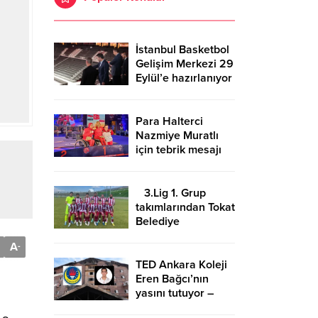
İstanbul Basketbol
Gelişim Merkezi 29
Eylül’e hazırlanıyor
Para Halterci
Nazmiye Muratlı
için tebrik mesajı
3.Lig 1. Grup
takımlarından Tokat
Belediye
Plevnespor
A
-
Kütahya ekibini
evinde ağırlayacak
TED Ankara Koleji
Eren Bağcı’nın
yasını tutuyor –
Birlik Haber Ajansı