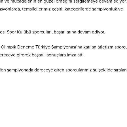
plin ve mücadelenin en güzel örneğini sergilemeye devam ediyor
asyonlarda, temsilcilerimiz çeşitli kategorilerde şampiyonluk ve
si Spor Kulübü sporcuları, başarılarına devam ediyor.
 Olimpik Deneme Türkiye Şampiyonası’na katılan atletizm sporcul
dereceye girerek başarılı sonuçlara imza attı.
ilen şampiyonada dereceye giren sporcularımız şu şekilde sıralan