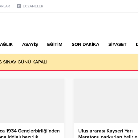
ARLAR
ECZANELER
AĞLIK
ASAYİŞ
EĞİTİM
SON DAKİKA
SİYASET
S SINAV GÜNÜ KAPALI
ca 1934 Gençlerbirliği’nden
Uluslararası Kayseri Yarı
na iddialı hazırlık
Maratonu parkurları belirle