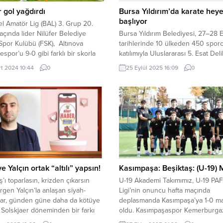
r gol yağdırdı
Bursa Yıldırım’da karate hey
başlıyor
l Amatör Lig (BAL) 3. Grup 20.
açında lider Nilüfer Belediye
Bursa Yıldırım Belediyesi, 27–28 E
Spor Kulübü (FSK), Altınova
tarihlerinde 10 ülkeden 450 spo
espor’u 9-0 gibi farklı bir skorla
katılımıyla Uluslararası 5. Esat De
k, şampiyonluk yürüyüşünü
Kyokushin Karate Turnuvası’na ev
rt 2024 10:44
0
25 Eylül 2025 16:09
0
dü. BURSA (İGFA) – Bölgesel
sahipliği yapıyor. BURSA (İGFA) – Y
Lig (BAL) 3. Grup’ta mücadele
Belediyesi, sporun birleştirici gü
lüfer Belediye Futbol Spor
uluslararası düzeye taşıyan önemli
(FSK), şampiyonluk yolunda hızla
organizasyona imza atıyor. 27–28 
r. Nilüfer ekibi son...
tarihlerinde Naim Süleymanoğlu 
Kompleksi’nde düzenlenecek
Uluslararası 5. Esat Delihasan
Kyokushin...
e Yalçın ortak “altılı” yapsın!
Kasımpaşa: Beşiktaş: (U-19) 
ş’ı toparlasın, krizden çıkarsın
U-19 Akademi Takımımız, U-19 PAF
rgen Yalçın’la anlaşan siyah-
Ligi’nin onuncu hafta maçında
lar, günden güne daha da kötüye
deplasmanda Kasımpaşa’ya 1-0 m
. Solskjaer döneminden bir farkı
oldu. Kasımpaşaspor Kemerburga
 Beşiktaş’ta Gençlerbirliği
Tesisleri’nde oynanan karşılaşma