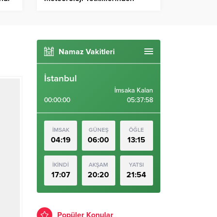
ziyaret – Birlik Haber Ajansı
Namaz Vakitleri
İstanbul
İmsaka Kalan
00:00:00
05:37:57
İMSAK
GÜNEŞ
ÖĞLE
04:19
06:00
13:15
İKİNDİ
AKŞAM
YATSI
17:07
20:20
21:54
Popüler Konular