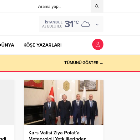
31
°C
İSTANBUL
AZ BULUTLU
DÜNYA
KÖŞE YAZARLARI
TÜMÜNÜ GÖSTER →
Kars Valisi Ziya Polat’a
ndi
Meteoroloji Yetkililerinden