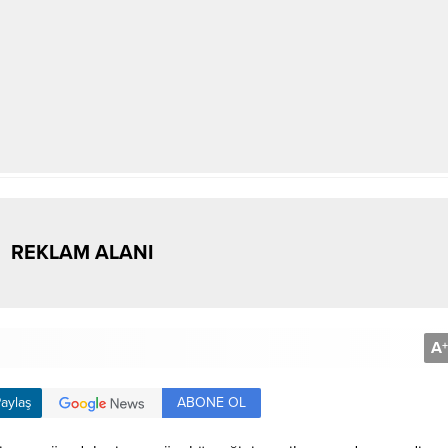
REKLAM ALANI
A
+
ABONE OL
aylaş