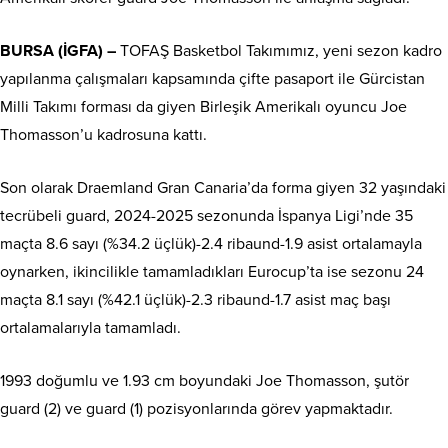
BURSA (İGFA) –
TOFAŞ Basketbol Takımımız, yeni sezon kadro
yapılanma çalışmaları kapsamında çifte pasaport ile Gürcistan
Milli Takımı forması da giyen Birleşik Amerikalı oyuncu Joe
Thomasson’u kadrosuna kattı.
Son olarak Draemland Gran Canaria’da forma giyen 32 yaşındaki
tecrübeli guard, 2024-2025 sezonunda İspanya Ligi’nde 35
maçta 8.6 sayı (%34.2 üçlük)-2.4 ribaund-1.9 asist ortalamayla
oynarken, ikincilikle tamamladıkları Eurocup’ta ise sezonu 24
maçta 8.1 sayı (%42.1 üçlük)-2.3 ribaund-1.7 asist maç başı
ortalamalarıyla tamamladı.
1993 doğumlu ve 1.93 cm boyundaki Joe Thomasson, şutör
guard (2) ve guard (1) pozisyonlarında görev yapmaktadır.