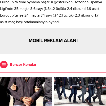
Eurocup’ta final oynama başarısı gösterirken, sezonda İspanya
Ligi’nde 35 maçta 8.6 sayı (%34.2 üçlük)-2.4 ribaund-1.9 asist;
Eurocup’ta ise 24 maçta 8.1 sayı (%42.1 üçlük)-2.3 ribaund-1.7
asist maç başı ortalamalarıyla oynadı.
MOBİL REKLAM ALANI
Benzer Konular