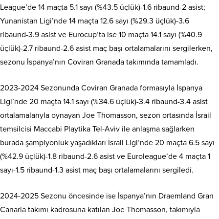
League’de 14 maçta 5.1 sayı (%43.5 üçlük)-1.6 ribaund-2 asist;
Yunanistan Ligi’nde 14 maçta 12.6 sayı (%29.3 üçlük)-3.6
ribaund-3.9 asist ve Eurocup’ta ise 10 maçta 14.1 sayı (%40.9
üçlük)-2.7 ribaund-2.6 asist maç başı ortalamalarını sergilerken,
sezonu İspanya’nın Coviran Granada takımında tamamladı.
2023-2024 Sezonunda Coviran Granada formasıyla İspanya
Ligi’nde 20 maçta 14.1 sayı (%34.6 üçlük)-3.4 ribaund-3.4 asist
ortalamalarıyla oynayan Joe Thomasson, sezon ortasında İsrail
temsilcisi Maccabi Playtika Tel-Aviv ile anlaşma sağlarken
burada şampiyonluk yaşadıkları İsrail Ligi’nde 20 maçta 6.5 sayı
(%42.9 üçlük)-1.8 ribaund-2.6 asist ve Euroleague’de 4 maçta 1
sayı-1.5 ribaund-1.3 asist maç başı ortalamalarını sergiledi.
2024-2025 Sezonu öncesinde ise İspanya’nın Draemland Gran
Canaria takımı kadrosuna katılan Joe Thomasson, takımıyla