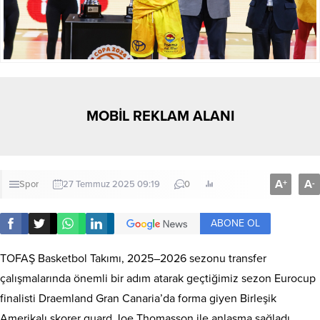
MOBİL REKLAM ALANI
A
A
+
-
Spor
27 Temmuz 2025 09:19
0
ABONE OL
TOFAŞ Basketbol Takımı, 2025–2026 sezonu transfer
çalışmalarında önemli bir adım atarak geçtiğimiz sezon Eurocup
finalisti Draemland Gran Canaria’da forma giyen Birleşik
Amerikalı skorer guard Joe Thomasson ile anlaşma sağladı.