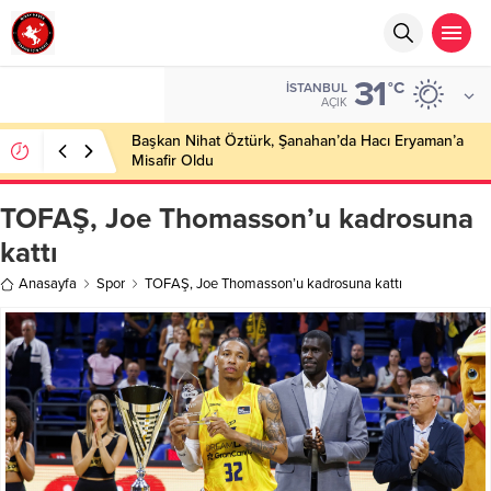
31
°C
İSTANBUL
AÇIK
Başkan Nihat Öztürk, Şanahan’da Hacı Eryaman’a
Misafir Oldu
TOFAŞ, Joe Thomasson’u kadrosuna
kattı
Anasayfa
Spor
TOFAŞ, Joe Thomasson’u kadrosuna kattı