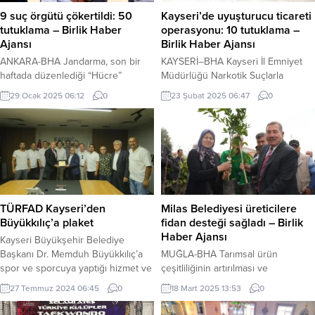
9 suç örgütü çökertildi: 50
Kayseri’de uyuşturucu ticareti
tutuklama – Birlik Haber
operasyonu: 10 tutuklama –
Ajansı
Birlik Haber Ajansı
ANKARA-BHA Jandarma, son bir
KAYSERİ–BHA Kayseri İl Emniyet
haftada düzenlediği “Hücre”
Müdürlüğü Narkotik Suçlarla
operasyonları ile 9 ayrı organize
Mücadele Şube Müdürlüğü
29 Ocak 2025 06:12
0
23 Şubat 2025 06:47
0
suç örgütünü çökertti.
ekiplerinin düzenlediği
Operasyonlar sonucunda 76
operasyonda, şüphelilerin
şüpheli yakalanırken, bunlardan
ikametlerinde ve üzerlerinde
50’si tutuklandı, 25’i hakkında adli
yapılan aramalarda 884 sentetik
kontrol kararı verildi ve 1 kişi için
hap ile farklı miktarlarda uyuşturucu
işlemler devam ediyor. İçişleri
madde ele geçirildi. Mehmetçik
Bakanı Ali Yerlikaya, Aksaray,
üşümesin Olayla bağlantılı olarak
Kırşehir, Hatay, Balıkesir, İstanbul,
20 şüpheli hakkında adli işlem
TÜRFAD Kayseri’den
Milas Belediyesi üreticilere
Tunceli, İzmir, Kahramanmaraş ve
yapılırken, gözaltına alınan 10 kişi,
Büyükkılıç’a plaket
fidan desteği sağladı – Birlik
Antalya...
çıkarıldıkları nöbetçi hakimlikçe
Haber Ajansı
Kayseri Büyükşehir Belediye
tutuklanarak cezaevine
Başkanı Dr. Memduh Büyükkılıç’a
MUĞLA-BHA Tarımsal ürün
gönderildi....
spor ve sporcuya yaptığı hizmet ve
çeşitliliğinin artırılması ve
gösterdiği desteklerden dolayı
sürdürülebilir kırsal kalkınmanın
27 Temmuz 2024 06:45
0
18 Mart 2025 13:53
0
Türkiye Futbol Antrenörleri
sağlanması için önemli projeler
Derneği Kayseri Şube Başkanı
hayata geçiren Milas Belediyesi