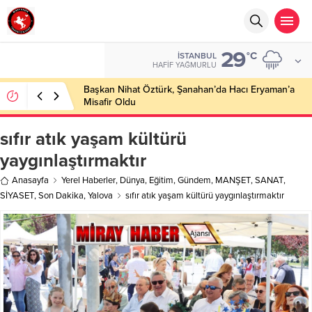
29
°C
İSTANBUL
HAFIF YAĞMURLU
Başkan Nihat Öztürk, Şanahan’da Hacı Eryaman’a
Misafir Oldu
sıfır atık yaşam kültürü
yaygınlaştırmaktır
Anasayfa
Yerel Haberler
,
Dünya
,
Eğitim
,
Gündem
,
MANŞET
,
SANAT
,
SİYASET
,
Son Dakika
,
Yalova
sıfır atık yaşam kültürü yaygınlaştırmaktır