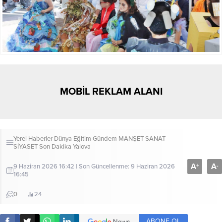
MOBİL REKLAM ALANI
Yerel Haberler
Dünya
Eğitim
Gündem
MANŞET
SANAT
SİYASET
Son Dakika
Yalova
A
A
+
-
9 Haziran 2026 16:42 | Son Güncellenme: 9 Haziran 2026
16:45
0
24
ABONE OL