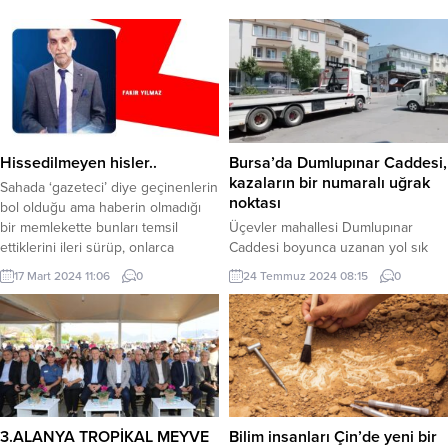
Hissedilmeyen hisler..
Bursa’da Dumlupınar Caddesi,
kazaların bir numaralı uğrak
Sahada ‘gazeteci’ diye geçinenlerin
noktası
bol olduğu ama haberin olmadığı
bir memlekette bunları temsil
Üçevler mahallesi Dumlupınar
ettiklerini ileri sürüp, onlarca
Caddesi boyunca uzanan yol sık
dernek bir o kadar da cemiyetler
sık kazalara sebep oluyor. Ağır
17 Mart 2024 11:06
0
24 Temmuz 2024 08:15
0
kurulur. ‘Benim bir gözümü,
vasıtalar ve otobüslerin de sıklıkla
komşumun da iki gözünü birden
kullandığı yolda trafik ışıklarının da
kör et’. zihniyeti ile aynı sektöre
olmaması vatandaşın tepkisini
hitap eden, yan yana 20 bakkalın,
çekiyor. BURSA (İGFA) – Bursa’nın
karşı karşıya 10 marketin, ‘O
Nilüfer ilçesine bağlı Üçevler
yapıyorsa,...
Mahallesi, Dumlupınar Caddesi
boyunca uzanan yolda sık sık
kazaların meydana gelmesi
3.ALANYA TROPİKAL MEYVE
Bilim insanları Çin’de yeni bir
vatandaşların tepkisini çekiyor.