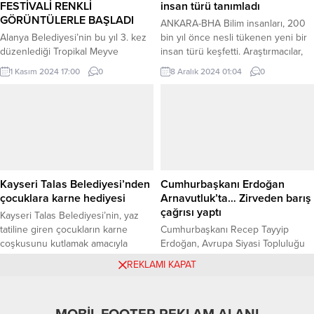
FESTİVALİ RENKLİ
insan türü tanımladı
Buranın,...
GÖRÜNTÜLERLE BAŞLADI
ANKARA-BHA Bilim insanları, 200
Alanya Belediyesi’nin bu yıl 3. kez
bin yıl önce nesli tükenen yeni bir
düzenlediği Tropikal Meyve
insan türü keşfetti. Araştırmacılar,
Festivali başladı. Üç gün sürecek
Çin’de bulunan bir fosilden yola
1 Kasım 2024 17:00
0
8 Aralık 2024 01:04
0
festivalin açılışında konuşan Alanya
çıkarak “Homo juluensi” adını
Belediye Başkanı Osman Tarık
verdikleri yeni bir arkaik insan türü
Özçelik, “Festivali, üreticilerimizin
keşfedildiğini açıkladı. Doğu
desteklenmesine ve gençlerimizin
Asya’daki Geç Kuvaterner
tarıma olan ilgisinin daha da
dönemine ait insan fosilleri,
artmasına katkı sağlayacak önemli
geçmişte düşünüldüğünden çok
bir organizasyon olarak görüyoruz.
daha fazla morfolojik çeşitlilik
Farklı etkinlikler düzenleyerek,
gösteriyor. Son yıllarda...
Kayseri Talas Belediyesi’nden
Cumhurbaşkanı Erdoğan
festivalimizi bu yıl yeni bir boyuta...
çocuklara karne hediyesi
Arnavutluk’ta… Zirveden barış
çağrısı yaptı
Kayseri Talas Belediyesi’nin, yaz
tatiline giren çocukların karne
Cumhurbaşkanı Recep Tayyip
coşkusunu kutlamak amacıyla
Erdoğan, Avrupa Siyasi Topluluğu
başlattığı etkinlikler dizisinin önemli
6. Zirvesi’nde adil küresel
24 Haziran 2025 09:09
0
16 Mayıs 2025 16:09
0
REKLAMI KAPAT
bir parçası olan “Dünden Bugüne
yönetişim, Avrupa güvenliği, AB ile
Çocuk Oyunları Şenliği”, geleneksel
Gümrük Birliği’nin güncellenmesi
ve modern oyunları bir araya
ve Gazze’de kalıcı ateşkes için
getirerek çocuklara ve ailelerine
çağrıda bulundu. ANKARA (İGFA) –