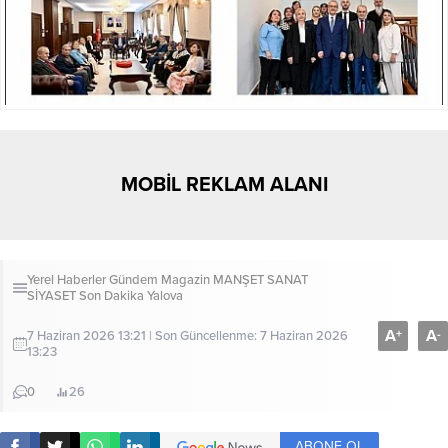
MOBİL REKLAM ALANI
Yerel Haberler
Gündem
Magazin
MANŞET
SANAT
SİYASET
Son Dakika
Yalova
A
A
+
-
7 Haziran 2026 13:21 | Son Güncellenme: 7 Haziran 2026
13:23
0
26
ABONE OL