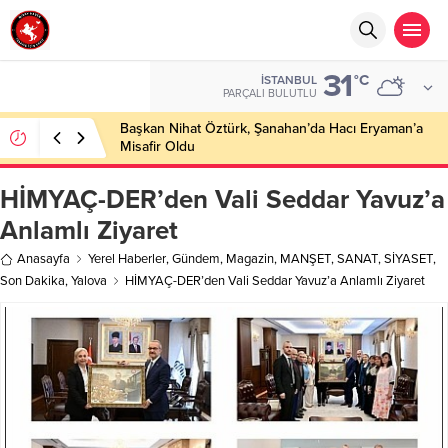
31
°C
İSTANBUL
PARÇALI BULUTLU
Başkan Nihat Öztürk, Şanahan’da Hacı Eryaman’a
Misafir Oldu
HİMYAÇ-DER’den Vali Seddar Yavuz’a
Anlamlı Ziyaret
Anasayfa
Yerel Haberler
,
Gündem
,
Magazin
,
MANŞET
,
SANAT
,
SİYASET
,
Son Dakika
,
Yalova
HİMYAÇ-DER’den Vali Seddar Yavuz’a Anlamlı Ziyaret