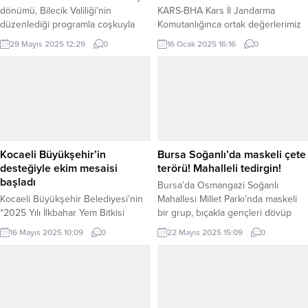
dönümü, Bilecik Valiliği’nin
KARS-BHA Kars İl Jandarma
düzenlediği programla coşkuyla
Komutanlığınca ortak değerlerimiz
kutlanacak. Osmanlı’nın kurucuları
olan kültür miraslarımızı korumak
29 Mayıs 2025 12:29
0
16 Ocak 2025 16:16
0
Osman Gazi ve Şeyh Edebali
amacıyla yapılan çalışmalar
rahmetle anılacak. Pazaryeri
neticesinde; Digor Bostankale
Gündem / BİLECİK (İGFA) – Bilecik
Köyü mevkiinde (3) şahıs, izinsiz
Valiliği himayesinde, İl Kültür ve
kazı yaptığı esnada suç üstü
Turizm Müdürlüğü
yakalandılar. Şahıslarla birlikte,
koordinasyonunda, Bilecik’in
kazıda kullandıkları; (1) Adet
1299’da Osman Gazi tarafından
Dedektör, (1) Adet Kürek, (1) Adet
fethedilişinin 726. yıl dönümü 30
manivela, (1) Adet kazma, (2) Adet
Kocaeli Büyükşehir’in
Bursa Soğanlı’da maskeli çete
Mayıs 2025’te düzenlenecek
ruhsatsız av tüfeği, (42)...
desteğiyle ekim mesaisi
terörü! Mahalleli tedirgin!
törenle...
başladı
Bursa’da Osmangazi Soğanlı
Kocaeli Büyükşehir Belediyesi’nin
Mahallesi Millet Parkı’nda maskeli
“2025 Yılı İlkbahar Yem Bitkisi
bir grup, bıçakla gençleri dövüp
Tohumu ve Gübre Destek Projesi”
haraç istiyor. Mahalle sakinleri,
16 Mayıs 2025 10:09
0
22 Mayıs 2025 15:09
0
tarıma can suyu oldu. KOCAELİ
155’e yapılan ihbarlara rağmen
(İGFA) – Kocaeli Büyükşehir
polisin gelmediğini öne sürerek,
Belediyesi, çiftçilerin gelir düzeyini
“İlla birinin ölmesi mi lazım?” diye
artırmaya ve tarımsal üretimin
isyan etti. YolcuTVHaber / BURSA
kesintisiz devam etmesine yönelik
(İGFA) – Bursa’nın Osmangazi