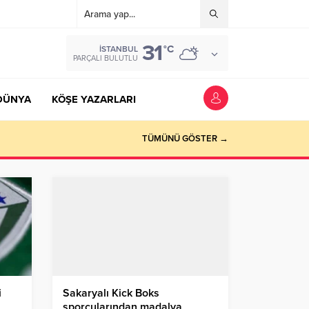
31
°C
İSTANBUL
PARÇALI BULUTLU
DÜNYA
KÖŞE YAZARLARI
TÜMÜNÜ GÖSTER →
i
Sakaryalı Kick Boks
sporcularından madalya