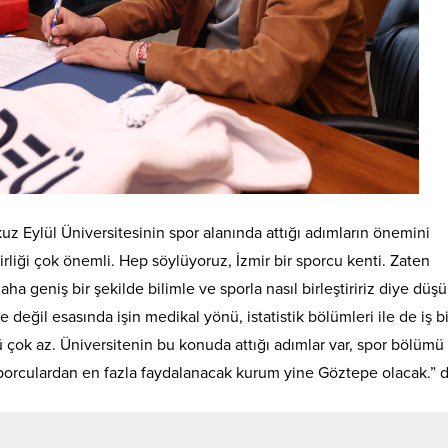
 Eylül Üniversitesinin spor alanında attığı adımların önemini
 birliği çok önemli. Hep söylüyoruz, İzmir bir sporcu kenti. Zaten
aha geniş bir şekilde bilimle ve sporla nasıl birleştiririz diye düş
eğil esasında işin medikal yönü, istatistik bölümleri ile de iş bir
ücü çok az. Üniversitenin bu konuda attığı adımlar var, spor bölümü 
 sporculardan en fazla faydalanacak kurum yine Göztepe olacak.” d