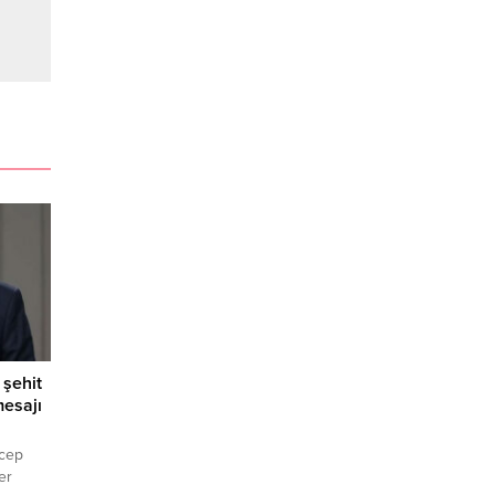
şehit
mesajı
cep
er