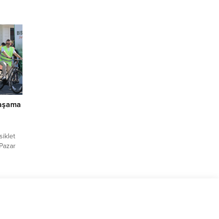
ında
ye eri
ı mesajı
im
 göre,
ayın’ın
sabır ve
yaşama
siklet
 Pazar
kte
e aynı
FA) –
let
siklet
araya