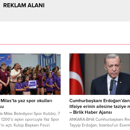
REKLAM ALANI
Milas’ta yaz spor okulları
Cumhurbaşkanı Erdoğan’dan 
su
itfaiye erinin ailesine taziye 
– Birlik Haber Ajansı
a Milas Belediyesi Spor Kulübü, 7
 1200’ü aşkın sporcuyla Yaz Spor
ANKARA-BHA Cumhurbaşkanı Re
ı’nı açtı. Kulüp Başkanı Fevzi
Tayyip Erdoğan, İstanbul’un Esenl