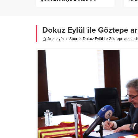
ailesini ziyaret etti – Birlik
habe
Haber Ajansı
Dokuz Eylül ile Göztepe ara
Anasayfa
Spor
Dokuz Eylül ile Göztepe arasında s