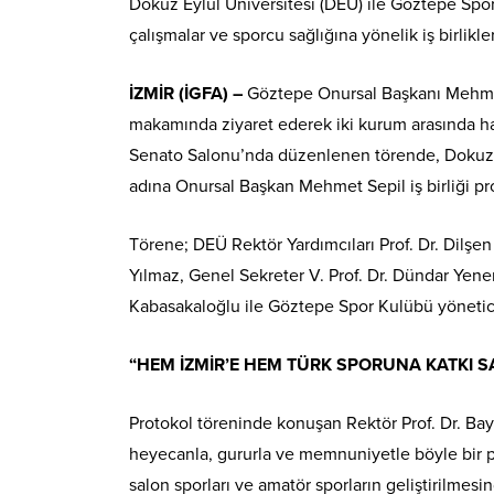
Dokuz Eylül Üniversitesi (DEÜ) ile Göztepe Spor 
çalışmalar ve sporcu sağlığına yönelik iş birlikl
İZMİR (İGFA) –
Göztepe Onursal Başkanı Mehmet 
makamında ziyaret ederek iki kurum arasında hay
Senato Salonu’nda düzenlenen törende, Dokuz Ey
adına Onursal Başkan Mehmet Sepil iş birliği pro
Törene; DEÜ Rektör Yardımcıları Prof. Dr. Dilşen
Yılmaz, Genel Sekreter V. Prof. Dr. Dündar Yene
Kabasakaloğlu ile Göztepe Spor Kulübü yöneticil
“HEM İZMİR’E HEM TÜRK SPORUNA KATKI 
Protokol töreninde konuşan Rektör Prof. Dr. Bay
heyecanla, gururla ve memnuniyetle böyle bir p
salon sporları ve amatör sporların geliştirilmesi