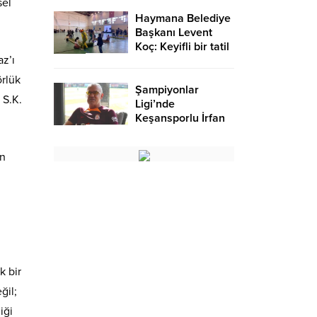
sel
Haymana Belediye
Başkanı Levent
Koç: Keyifli bir tatil
z’ı
oldu – Birlik Haber
Ajansı
örlük
Şampiyonlar
 S.K.
Ligi’nde
Keşansporlu İrfan
Saraloğlu
gururlandırdı
an
n
k bir
ğil;
iği