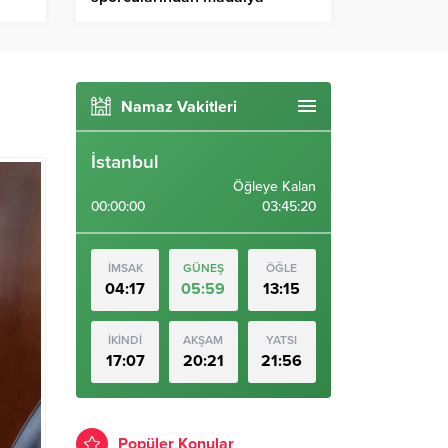
yağmuru
Namaz Vakitleri
İstanbul
Öğleye Kalan
00:00:00
03:45:18
İMSAK
GÜNEŞ
ÖĞLE
04:17
05:59
13:15
İKİNDİ
AKŞAM
YATSI
17:07
20:21
21:56
Popüler Konular