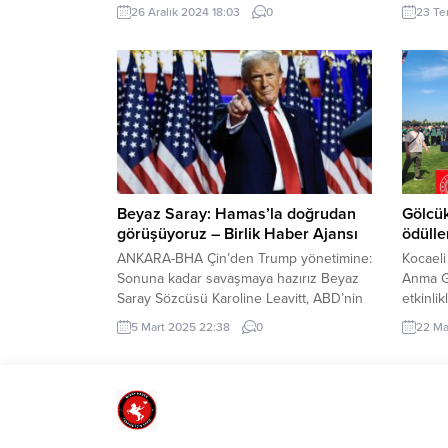
göre, alınacak 250 vergi müfettiş
Topuz, 
26 Aralık 2024 18:03
0
23 Te
yardımcısının 200’ü hukuk, siyasal
sayısın
bilgiler, iktisat, işletme, iktisadi ve idari
vurgula
bilimler fakülteleri, 50’si de mühendislik
Belediy
fakültesi mezunları arasından seçilecek.
Okullar
Başvurular, Hazine ve Maliye Bakanlığının
düzenle
resmi internet sitesinden
hentbol
(https://www.hmb.gov.tr) 7 Nisan-16 Nisan
basketbo
2025 döneminde yapılacak. Giriş sınavı,
hukuk, siyasal...
Beyaz Saray: Hamas’la doğrudan
Gölcük
görüşüyoruz – Birlik Haber Ajansı
ödülle
ANKARA-BHA Çin’den Trump yönetimine:
Kocaeli
Sonuna kadar savaşmaya hazırız Beyaz
Anma G
Saray Sözcüsü Karoline Leavitt, ABD’nin
etkinli
Hamas’la doğrudan müzakere
turnuva
5 Mart 2025 22:38
0
22 Ma
yürüttüğünü teyit etti. Düzenlediği basın
ödüllen
brifinginde konuşan Leavitt, bu
19 Mayı
görüşmelerin, Hamas’ın elinde bulunan
Bayramı
Amerikalı esirlerin kurtarılması amacıyla
3×3 bas
gerçekleştirildiğini belirtti. Leavitt,
düzenle
müzakereleri yürüten özel temsilci Steve
İlçe Ge