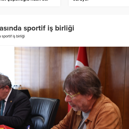
r – Birlik Haber Ajansı
sında sportif iş birliği
portif iş birliği