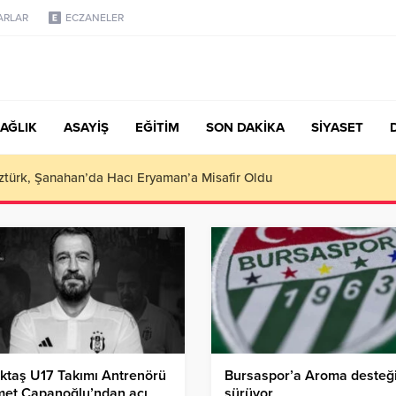
ARLAR
ECZANELER
AĞLIK
ASAYİŞ
EĞİTİM
SON DAKİKA
SİYASET
türk, Şanahan’da Hacı Eryaman’a Misafir Oldu
ktaş U17 Takımı Antrenörü
Bursaspor’a Aroma desteğ
met Çapanoğlu’ndan acı
sürüyor