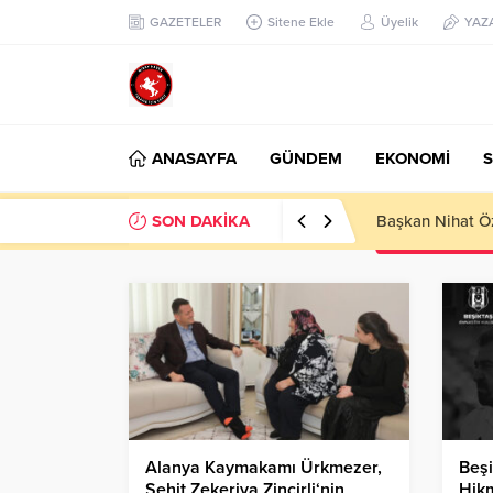
GAZETELER
Sitene Ekle
Üyelik
YAZ
ANASAYFA
GÜNDEM
EKONOMİ
S
SON DAKİKA
Başkan Nihat Öz
Alanya Kaymakamı Ürkmezer,
Beşi
Şehit Zekeriya Zincirli‘nin
Hik