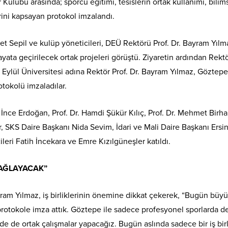
Kulübü arasında; sporcu eğitimi, tesislerin ortak kullanımı, bilim
erini kapsayan protokol imzalandı.
Sepil ve kulüp yöneticileri, DEÜ Rektörü Prof. Dr. Bayram Yılma
ata geçirilecek ortak projeleri görüştü. Ziyaretin ardından Rekt
lül Üniversitesi adına Rektör Prof. Dr. Bayram Yılmaz, Göztepe
tokolü imzaladılar.
 İnce Erdoğan, Prof. Dr. Hamdi Şükür Kılıç, Prof. Dr. Mehmet Birh
r, SKS Daire Başkanı Nida Sevim, İdari ve Mali Daire Başkanı Ersi
eri Fatih İncekara ve Emre Kızılgüneşler katıldı.
SAĞLAYACAK”
ram Yılmaz, iş birliklerinin önemine dikkat çekerek, “Bugün büyü
rotokole imza attık. Göztepe ile sadece profesyonel sporlarda de
nde de ortak çalışmalar yapacağız. Bugün aslında sadece bir iş birl