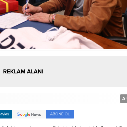
REKLAM ALANI
A
+
ABONE OL
aylaş