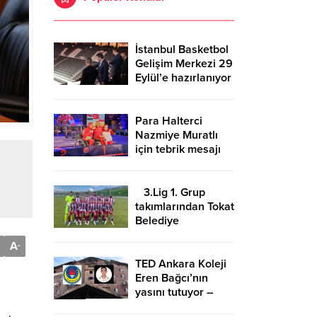
İstanbul Basketbol
Gelişim Merkezi 29
Eylül’e hazırlanıyor
Para Halterci
Nazmiye Muratlı
için tebrik mesajı
3.Lig 1. Grup
takımlarından Tokat
Belediye
Plevnespor
A
-
Kütahya ekibini
evinde ağırlayacak
TED Ankara Koleji
Eren Bağcı’nın
yasını tutuyor –
Birlik Haber Ajansı