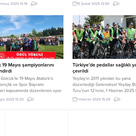
altyapıya verilen önemle sporcu
ilçesinde yangına müdahale sıras
mmuz 2025 13:19
0
15 Şubat 2025 13:50
0
ı 267’den bin 232’ye çıkardıklarını
yüksekten düşerek şehit olan itfai
dı. MUĞLA (İGFA) – Milas
Furkan Sayın’ın ailesine başsağlığ
esi Spor Kulübü, Yaz Spor
gönderdi. Cumhurbaşkanlığı İletiş
ı’nı Atatürk Spor Kompleksi’nde
Başkanlığından yapılan açıklamaya
nen törenle açtı. Voleybol,
Cumhurbaşkanı Erdoğan, Furkan S
, satranç, halk oyunları,
ailesine taziye dileklerini ileterek 
l,...
metanet temennisinde bulundu.
 19 Mayıs şampiyonlarını
Türkiye’de pedallar sağlıklı 
ndirdi
çevrildi
 Gölcük’te 19 Mayıs Atatürk’ü
Yeşilay’ın 2011 yılından bu yana
ençlik ve Spor Bayramı
düzenlediği Geleneksel Yeşilay Bi
kleri kapsamında düzenlenen spor
Turu’nun 12’ncisi, 1 Haziran 2025
larında dereceye giren okullar
günü “Sağlıklı yaşamın keyfini birli
yıs 2025 13:20
0
1 Haziran 2025 15:29
0
dirildi. KOCAELİ (İGFA) – Gölcük’te
sürelim” sloganıyla tüm Türkiye’d
s Atatürk’ü Anma Gençlik ve Spor
gün gerçekleştirildi. İSTANBUL (İG
 etkinlikleri kapsamında, voleybol,
Türkiye’nin en geniş katılımlı bisik
ketbol, futbol ve futsal turnuvaları
etkinliklerinden biri olan Yeşilay Bi
ndi. Gölcük Belediyesi, Gölcük
Turu, bu yıl da binlerce kişiyi bir 
nçlik ve Spor Müdürlüğü ve...
getirerek bağımlılıklarla...