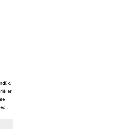
ündük.
likleri
ile
edi.