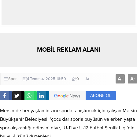
MOBİL REKLAM ALANI
A
A
+
-
Spor
4 Temmuz 2025 16:59
0
ABONE OL
Mersin’de her yaştan insanı sporla tanıştırmak için çalışan Mersin
Büyükşehir Belediyesi, ‘çocuklar sporla büyüsün ve erken yaşta
spor alışkanlığı edinsin’ diye, ‘U-11 ve U-12 Futbol Şenlik Ligi’nin
bu yıl 4.’sünü düzenledi.