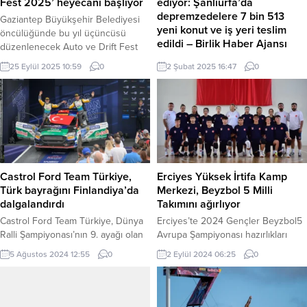
Fest 2025’ heyecanı başlıyor
ediyor: Şanlıurfa’da
depremzedelere 7 bin 513
Gaziantep Büyükşehir Belediyesi
yeni konut ve iş yeri teslim
öncülüğünde bu yıl üçüncüsü
edildi – Birlik Haber Ajansı
düzenlenecek Auto ve Drift Fest
28 Eylül’de Orta Doğu Fuar
Şanlıurfa‘da depremzedelere 7 Bin
25 Eylül 2025 10:59
0
2 Şubat 2025 16:47
0
Merkezi’nde otomobil severleri
513 yeni konut ve iş yeri teslim
buluşturacak. GAZİANTEP (İGFA) –
edildi İletişim Başkanlığı,
Gaziantep’te Auto ve Drift Fest
Kahramanmaraş merkezli 6 Şubat
2025 heyecanı başlıyor. Gaziantep
2023’te meydana gelen büyük
Büyükşehir Belediyesi
depremlerden etkilenen
öncülüğünde düzenlenen
Şanlıurfa’da, inşaatı tamamlanan
Gaziantep Auto ve Drift Fest 2025,
yeni konut ve iş yerleriyle ilgili
28 Eylül Pazar günü 10.30’da Orta
önemli bir gelişmeyi duyurdu.
Castrol Ford Team Türkiye,
Erciyes Yüksek İrtifa Kamp
Doğu...
Yapılan açıklamada, Şanlıurfa’da
Türk bayrağını Finlandiya’da
Merkezi, Beyzbol 5 Milli
toplam 7 bin 513 bağımsız bölümün
dalgalandırdı
Takımını ağırlıyor
hak sahiplerine teslim edildiği...
Castrol Ford Team Türkiye, Dünya
Erciyes’te 2024 Gençler Beyzbol5
Ralli Şampiyonası’nın 9. ayağı olan
Avrupa Şampiyonası hazırlıkları
Finlandiya Rallisi’nde yetenekli
kapsamında kampa giren Beyzbol 5
5 Ağustos 2024 12:55
0
2 Eylül 2024 06:25
0
pilotu Ali Türkkan ve co-pilotu
Milli Takım’ının Teknik Direktörü
Burak Erdener ile zirveyi zorladığı
Hasan Helva, “O kupayı
yarışı ikinci olarak tamamladı ve
kaldırdığımızda Kayseri Büyükşehir
Türk bayrağını bir kez daha
Belediye Başkanımıza ve Kayseri