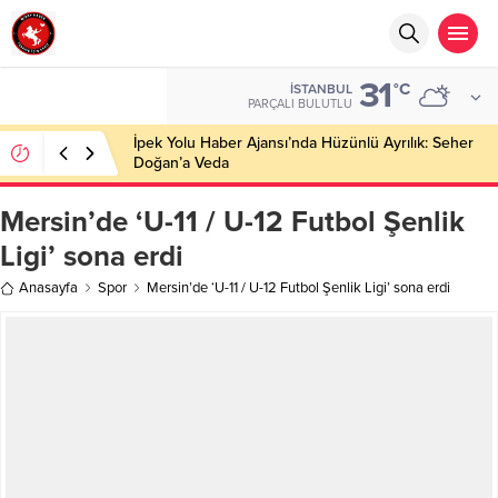
31
°C
İSTANBUL
PARÇALI BULUTLU
İpek Yolu Haber Ajansı’nda Hüzünlü Ayrılık: Seher
Doğan’a Veda
Mersin’de ‘U-11 / U-12 Futbol Şenlik
Ligi’ sona erdi
Anasayfa
Spor
Mersin’de ‘U-11 / U-12 Futbol Şenlik Ligi’ sona erdi