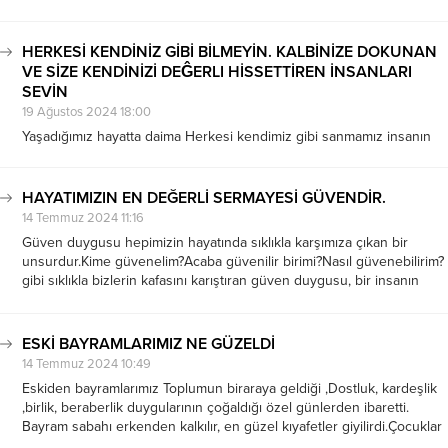
zihnimizde. Sabahın erken saatlerinde başımızda kırmızı beyaz
kurdeleler, elimizde sallayıp durduğumuz küçük Türk bayraklarıyla
okula giderken hissettiğimiz heyecan, şimdi sadece tatlı bir anı olarak
HERKESİ KENDİNİZ GİBİ BİLMEYİN. KALBİNİZE DOKUNAN
yüreğimizde yaşıyor....
VE SİZE KENDİNİZİ DEĜERLI HİSSETTİREN İNSANLARI
SEVİN
19 Ağustos 2024 18:00
Yaşadığımız hayatta daima Herkesi kendimiz gibi sanmamız insanın
doğasında var olan parçamızdır. İyi niyetli olarak
düşüncelerinizi,duygularımızı anlatmak bizleri çoğu zaman rahatlatıcı
olduğunu hepimiz düşünürüz.Ancak bu yanılgılar zaman zaman
HAYATIMIZIN EN DEĞERLİ SERMAYESİ GÜVENDİR.
bizleri yanıltabilir hatta hayal kırıklığına bile uğratabilir.Çünkü her
14 Temmuz 2024 11:16
insanın farklı dünyası ve...
Güven duygusu hepimizin hayatında sıklıkla karşımıza çıkan bir
unsurdur.Kime güvenelim?Acaba güvenilir birimi?Nasıl güvenebilirim?
gibi sıklıkla bizlerin kafasını karıştıran güven duygusu, bir insanın
sahip olacağı en kıymetli varlıklarından biridir. Çünkü,Güven tüm
ilişkilerin temelini oluşturur ve sosyal bağların sağlamlaşmasını sağlar.
Ailemizden Arkadaslıklarımıza,İş ilişkilerimize...
ESKİ BAYRAMLARIMIZ NE GÜZELDİ
14 Temmuz 2024 10:49
Eskiden bayramlarımız Toplumun biraraya geldiği ,Dostluk, kardeşlik
,birlik, beraberlik duygularının çoğaldığı özel günlerden ibaretti.
Bayram sabahı erkenden kalkılır, en güzel kıyafetler giyilirdi.Çocuklar
bayram harçlığı almak için büyüklerin ellerinden öper.ellerinde naylon