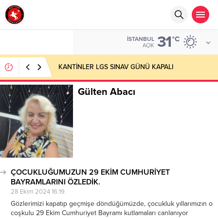
31
°C
İSTANBUL
AÇIK
KANTİNLER LGS SINAV GÜNÜ KAPALI
Gülten Abacı
ÇOCUKLUĞUMUZUN 29 EKİM CUMHURİYET
BAYRAMLARINI ÖZLEDİK.
28 Ekim 2024 16:19
Gözlerimizi kapatıp geçmişe döndüğümüzde, çocukluk yıllarımızın o
coşkulu 29 Ekim Cumhuriyet Bayramı kutlamaları canlanıyor