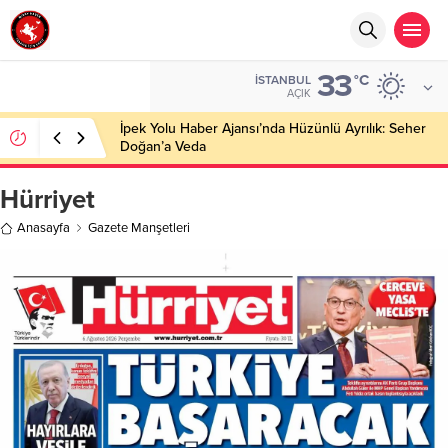
33
°C
İSTANBUL
AÇIK
İpek Yolu Haber Ajansı’nda Hüzünlü Ayrılık: Seher
Doğan’a Veda
Hürriyet
Anasayfa
Gazete Manşetleri