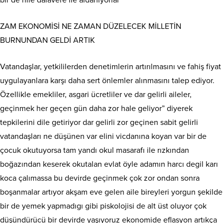
bir de hile dalavere ile aldanıyorlar
ZAM EKONOMİSİ NE ZAMAN DÜZELECEK MİLLETİN
BURNUNDAN GELDİ ARTIK
Vatandaşlar, yetkililerden denetimlerin artırılmasını ve fahiş fiyat
uygulayanlara karşı daha sert önlemler alınmasını talep ediyor.
Özellikle emekliler, asgari ücretliler ve dar gelirli aileler,
geçinmek her geçen gün daha zor hale geliyor” diyerek
tepkilerini dile getiriyor dar gelirli zor geçinen sabit gelirli
vatandaşları ne düşünen var elini vicdanına koyan var bir de
çocuk okutuyorsa tam yandı okul masarafı ile rızkından
boğazından keserek okutalan evlat öyle adamın harcı degil karı
koca çalımassa bu devirde geçinmek çok zor ondan sonra
boşanmalar artıyor akşam eve gelen aile bireyleri yorgun şekilde
bir de yemek yapmadıgı gibi piskolojisi de alt üst oluyor çok
düşündürücü bir devirde yaşıyoruz ekonomide eflasyon artıkça