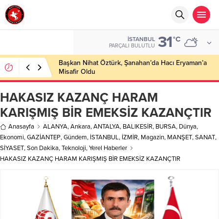
31
°C
İSTANBUL
PARÇALI BULUTLU
Başkan Nihat Öztürk, Şanahan’da Hacı Eryaman’a
Misafir Oldu
HAKASIZ KAZANÇ HARAM
KARIŞMIŞ BİR EMEKSİZ KAZANÇTIR
Anasayfa
ALANYA
,
Ankara
,
ANTALYA
,
BALIKESİR
,
BURSA
,
Dünya
,
Ekonomi
,
GAZİANTEP
,
Gündem
,
İSTANBUL
,
İZMİR
,
Magazin
,
MANŞET
,
SANAT
,
SİYASET
,
Son Dakika
,
Teknoloji
,
Yerel Haberler
HAKASIZ KAZANÇ HARAM KARIŞMIŞ BİR EMEKSİZ KAZANÇTIR