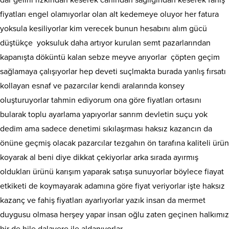
dar gelirli rızkından keserek canından saglığından keserek fahiş
fiyatları engel olamıyorlar olan alt kedemeye oluyor her fatura
yoksula kesiliyorlar kim verecek bunun hesabını alım gücü
düştükçe yoksuluk daha artıyor kurulan semt pazarlarından
kapanışta döküntü kalan sebze meyve arıyorlar çöpten geçim
sağlamaya çalışıyorlar hep deveti suçlmakta burada yanlış fırsatı
kollayan esnaf ve pazarcılar kendi aralarında konsey
oluşturuyorlar tahmin ediyorum ona göre fiyatları ortasını
bularak toplu ayarlama yapıyorlar sanrım devletin suçu yok
dedim ama sadece denetimi sıkılaşrması haksız kazancın da
önüne geçmiş olacak pazarcılar tezgahın ön tarafına kaliteli ürün
koyarak al beni diye dikkat çekiyorlar arka sırada ayırmış
oldukları ürünü karışım yaparak satışa sunuyorlar böylece fiayat
etkiketi de koymayarak adamına göre fiyat veriyorlar işte haksız
kazanç ve fahiş fiyatları ayarlıyorlar yazık insan da mermet
duygusu olmasa herşey yapar insan oğlu zaten geçinen halkımız