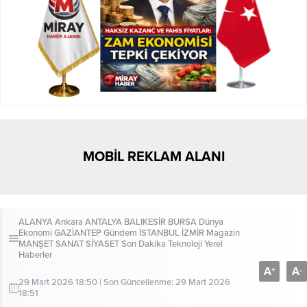
MOBİL REKLAM ALANI
ALANYA
Ankara
ANTALYA
BALIKESİR
BURSA
Dünya
Ekonomi
GAZİANTEP
Gündem
İSTANBUL
İZMİR
Magazin
MANŞET
SANAT
SİYASET
Son Dakika
Teknoloji
Yerel
Haberler
A
A
+
-
29 Mart 2026 18:50 | Son Güncellenme: 29 Mart 2026
18:51