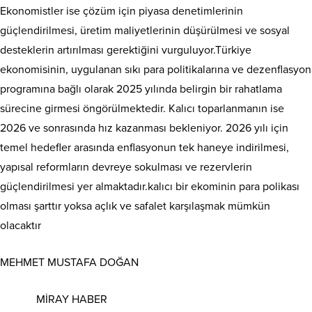
Ekonomistler ise çözüm için piyasa denetimlerinin
güçlendirilmesi, üretim maliyetlerinin düşürülmesi ve sosyal
desteklerin artırılması gerektiğini vurguluyor.Türkiye
ekonomisinin, uygulanan sıkı para politikaları
na
ve dezenflasyon
programın
a bağlı
olarak
2025 yılında belirgin bir rahatlama
sürecine girmesi
ön
görü
l
mektedir.
Kalıcı
toparlanmanın ise
2026
ve sonrasında
hız
kazanması bekleni
yo
r.
2026
yılı için
temel hedefler arasında enflasyonun
tek haneye
in
d
i
r
i
lmesi,
yapısal reformların
de
vre
y
e
sok
ul
m
a
s
ı
ve rezervlerin
güçlen
dir
i
lmesi
yer
a
l
maktad
ır.kalıcı bir ekominin para polikası
olması şarttır yoksa açlık ve safalet karşılaşmak mümkün
olacaktır
MEHMET MUSTAFA DOĞAN
MİRAY HABER