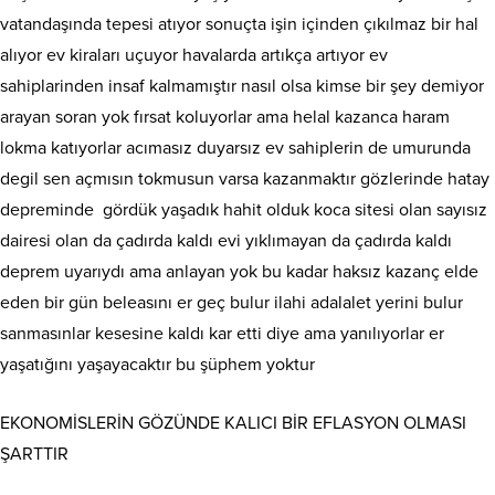
vatandaşında tepesi atıyor sonuçta işin içinden çıkılmaz bir hal
alıyor ev kiraları uçuyor havalarda artıkça artıyor ev
sahiplarinden insaf kalmamıştır nasıl olsa kimse bir şey demiyor
arayan soran yok fırsat koluyorlar ama helal kazanca haram
lokma katıyorlar acımasız duyarsız ev sahiplerin de umurunda
degil sen açmısın tokmusun varsa kazanmaktır gözlerinde hatay
depreminde gördük yaşadık hahit olduk koca sitesi olan sayısız
dairesi olan da çadırda kaldı evi yıklımayan da çadırda kaldı
deprem uyarıydı ama anlayan yok bu kadar haksız kazanç elde
eden bir gün beleasını er geç bulur ilahi adalalet yerini bulur
sanmasınlar kesesine kaldı kar etti diye ama yanılıyorlar er
yaşatığını yaşayacaktır bu şüphem yoktur
EKONOMİSLERİN GÖZÜNDE KALICI BİR EFLASYON OLMASI
ŞARTTIR