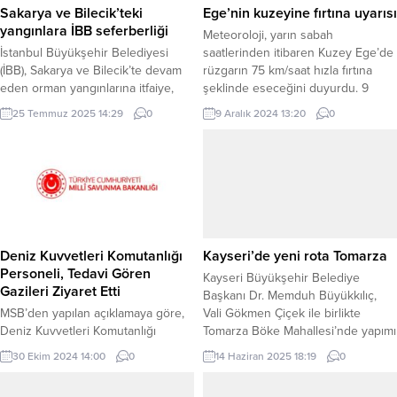
Sakarya ve Bilecik’teki
Ege’nin kuzeyine fırtına uyarısı
yangınlara İBB seferberliği
Meteoroloji, yarın sabah
İstanbul Büyükşehir Belediyesi
saatlerinden itibaren Kuzey Ege’de
(İBB), Sakarya ve Bilecik’te devam
rüzgarın 75 km/saat hızla fırtına
eden orman yangınlarına itfaiye,
şeklinde eseceğini duyurdu. 9
İSKİ ve Yol Bakım ekipleriyle destek
Aralık 2024, 16:10 yayınlandı
25 Temmuz 2025 14:29
0
9 Aralık 2024 13:20
0
sağlıyor. 20 Temmuz’dan bu yana
ANKARA-BHA Ege Denizi‘nin
sahada olan ekipler, yerleşim
kuzeyinde rüzgarın yarın sabah
yerlerini koruyor ve yangınların
saatlerinden itibaren fırtına
yayılmasını önlüyor. İSTANBUL
şeklinde esmesi bekleniyor.
(İGFA) – İstanbul Büyükşehir
Meteoroloji Genel Müdürlüğü
Belediyesi (İBB), Sakarya ve
tarafından yapılan...
Bilecik’teki orman yangınlarına karşı
güçlü kurumsal kapasitesiyle
Deniz Kuvvetleri Komutanlığı
Kayseri’de yeni rota Tomarza
müdahale...
Personeli, Tedavi Gören
Kayseri Büyükşehir Belediye
Gazileri Ziyaret Etti
Başkanı Dr. Memduh Büyükkılıç,
MSB’den yapılan açıklamaya göre,
Vali Gökmen Çiçek ile birlikte
Deniz Kuvvetleri Komutanlığı
Tomarza Böke Mahallesi’nde yapımı
personeli, Gülhane Eğitim ve
devam eden Kano Parkuru ve
30 Ekim 2024 14:00
0
14 Haziran 2025 18:19
0
Araştırma Hastanesi ile Gaziler
Mesire Alanı’nı yerinde inceledi.
Fizik Tedavi ve Rehabilitasyon
Başkan Büyükkılıç, doğayla iç içe