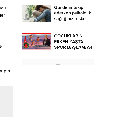
khan
Gündemi takip
ederken psikolojik
der
sağlığınızı riske
atmayın!
ÇOCUKLARIN
ERKEN YAŞTA
ek
SPOR BAŞLAMASI
ÇEŞİTLİ
TEHLİKELERDEN
UZAK TUTUMUŞ
OLACAKTIR
Grupta