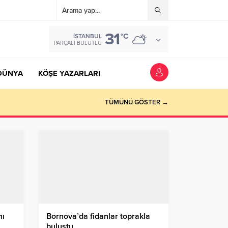
31
°C
İSTANBUL
PARÇALI BULUTLU
DÜNYA
KÖŞE YAZARLARI
TÜMÜNÜ GÖSTER →
nı
Bornova’da fidanlar toprakla
buluştu