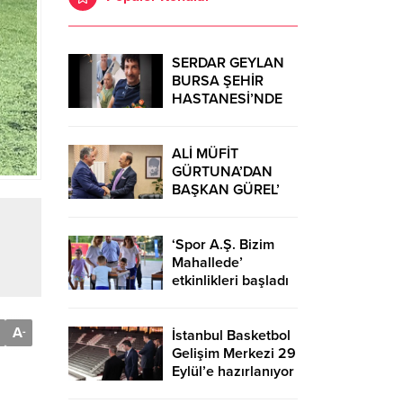
SERDAR GEYLAN
BURSA ŞEHİR
HASTANESİ’NDE
MUCİZELERE İMZA
ATIYOR
ALİ MÜFİT
GÜRTUNA’DAN
BAŞKAN GÜREL’
KUTLAMA
ZİYARETİ
‘Spor A.Ş. Bizim
Mahallede’
etkinlikleri başladı
A
-
İstanbul Basketbol
Gelişim Merkezi 29
Eylül’e hazırlanıyor