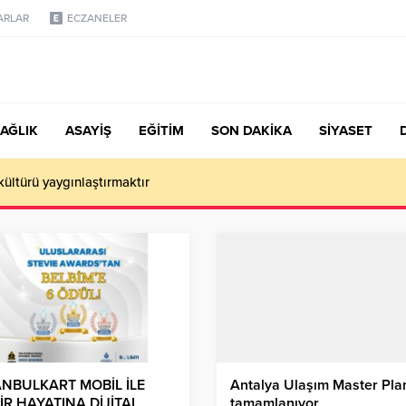
ARLAR
ECZANELER
AĞLIK
ASAYİŞ
EĞİTİM
SON DAKİKA
SİYASET
 kültürü yaygınlaştırmaktır
ANBULKART MOBİL İLE
Antalya Ulaşım Master Pla
İR HAYATINA DİJİTAL
tamamlanıyor