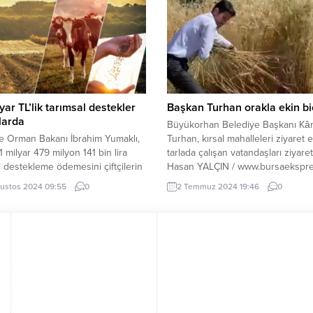
 ama iyilikten vazgeçmeyeceğim”
Tunç, 1992’de “Kurdoğlu – Bu Yol
ZMİR (İGFA) – İzmir Büyükşehir
Koyduk” ile yönetmen koltuğuna o
esi’ne yönelik yürütülen
200’da Halk Film’i kurarak...
uk soruşturması kapsamında, eski
hir Belediye Başkanı...
lyar TL’lik tarımsal destekler
Başkan Turhan orakla ekin bi
larda
Büyükorhan Belediye Başkanı Kâm
e Orman Bakanı İbrahim Yumaklı,
Turhan, kırsal mahalleleri ziyaret
1 milyar 479 milyon 141 bin lira
tarlada çalışan vatandaşları ziyaret
l destekleme ödemesini çiftçilerin
Hasan YALÇIN / www.bursaekspr
rına aktaracaklarını duyurdu.
BURSA (İGFA) – Bursa’nın Büyük
ustos 2024 09:55
0
2 Temmuz 2024 19:46
0
 (İGFA) – Tarım ve Orman
ilçesi belediye başkanı Kamil Tur
İbrahim Yumaklı, tarımsal
kırsal mahallelerde tarlada çalışan
eme ödemelerine ilişkin sosyal
vatandaşları ziyaret ederek onlarl
esabından paylaşım yaptı.
sohbet etti. Başkan Turhan tarlad
a 1 milyar 479 milyon 141 bin lira
buğday biçen vatandaşların eller
l destekleme ödemesini...
oragı alarak buğday biçti. Başkan
Turhan...