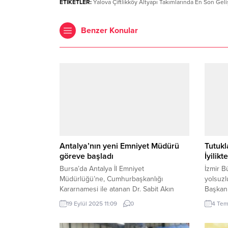
ETİKETLER:
Yalova Çiftlikköy Altyapı Takımlarında En Son Gel
Benzer Konular
Antalya’nın yeni Emniyet Müdürü
Tutukl
göreve başladı
İyili
Bursa’da Antalya İl Emniyet
İzmir B
Müdürlüğü’ne, Cumhurbaşkanlığı
yolsuzl
Kararnamesi ile atanan Dr. Sabit Akın
Başkan 
Zaimoğlu, görevine resmen başladı.
Başkan
19 Eylül 2025 11:09
0
4 Tem
ANTALYA (İGFA) – Antalya İl Emniyet
araları
Müdürlüğü Hizmet Binası önünde, il
Eski ba