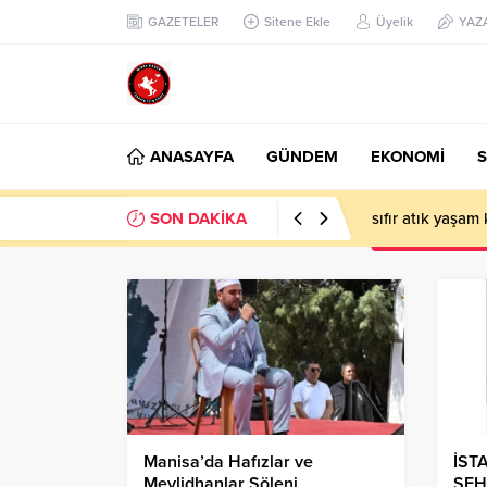
GAZETELER
Sitene Ekle
Üyelik
YAZ
ANASAYFA
GÜNDEM
EKONOMİ
S
SON DAKİKA
sıfır atık yaşam
Manisa’da Hafızlar ve
İST
Mevlidhanlar Şöleni
ŞEH