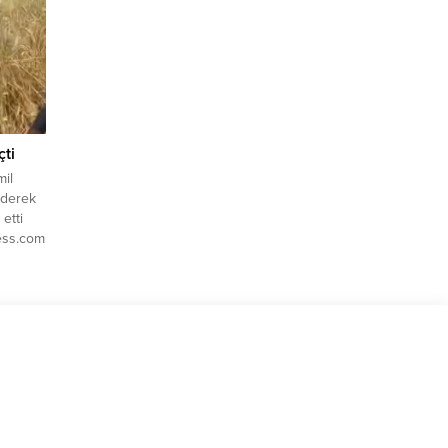
a Baş
turdu.
çti
il
 ederek
 etti
ess.com
orhan
han
a
a
inden