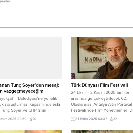
işmeler
anan Tunç Soyer’den mesaj:
Türk Dünyası Film Festivali
kten vazgeçmeyeceğim
24 Ekim – 2 Kasım 2025 tarihleri
üyükşehir Belediyesi’ne yönelik
arasında gerçekleştirilecek 62.
uk soruşturması kapsamında eski
Uluslararası Antalya Altın Portakal
Tunç Soyer ve CHP İzmir İl
Festivali’nde Film Yönetmenleri D
ı Şenol Aslanoğlu’nun da
(FİLM-YÖN) Jürisi’nde bu yıl Nazif
muz 2025 22:50
0
24 Ekim 2025 03:37
0
nda bulunduğu 36 kişi tutuklandı.
Seçkin Yaşar ve Serdar Akar yer al
şkan Soyer, “Hiçbir iyilik cezasız
Sinemaya eleştirmenlikle başlayan