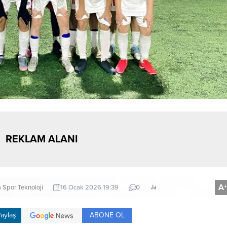
REKLAM ALANI
A
+
a
Spor
Teknoloji
16 Ocak 2026 19:39
0
ABONE OL
aylaş