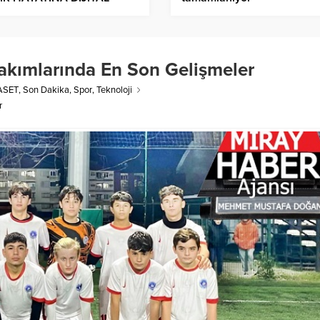
KUNUŞ
Takımlarında En Son Gelişmeler
ASET
,
Son Dakika
,
Spor
,
Teknoloji
r