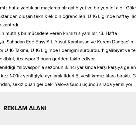
miz hafta yaptıkları maçlarda bir galibiyet ve bir yenilgi aldı. Gö
ar’dan oluşan teknik ekibin öğrencileri, U-16 Ligi’nde haftayı li
 kaptırdı.
in müthiş bir mücadele veren kırmızı siyahlılar, 13. Hafta
aştı. Sahadan Ege Başyiğit, Yusuf Karahasan ve Kerem Dangaç’ın
or U-16 Takımı, U-16 Ligi’nde liderliğini sürdürdü. 11 galibiyet ve t
 ekibini, Acarspor 3 puan geriden takip ediyor.
yenildiği Yalovaspor’la sezonun ikinci yarısında karşı karşıya gelen
 1-0’lık yenilgiyle ayrılarak liderliği yeşil kırmızılılara bıraktı. 
dından, sekiz puan gerideki Yalova Gücü üçüncü sırada yer alıyor
REKLAM ALANI