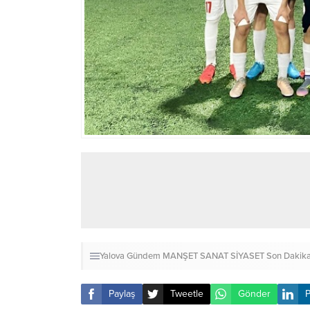
Yalova
Gündem
MANŞET
SANAT
SİYASET
Son Dakik
Paylaş
Tweetle
Gönder
P