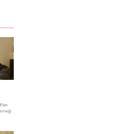
 Film
erneği
 Tunç,
ıyor.
 Nazif