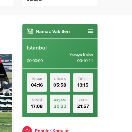
Namaz Vakitleri
İstanbul
Yatsıya Kalan
00:00:00
00:10:10
İMSAK
GÜNEŞ
ÖĞLE
04:16
05:58
13:15
İKİNDİ
AKŞAM
YATSI
17:08
20:23
21:57
Popüler Konular