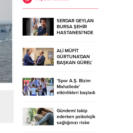
SERDAR GEYLAN
BURSA ŞEHİR
HASTANESİ’NDE
MUCİZELERE İMZA
ATIYOR
ALİ MÜFİT
GÜRTUNA’DAN
BAŞKAN GÜREL’
KUTLAMA
ZİYARETİ
‘Spor A.Ş. Bizim
Mahallede’
etkinlikleri başladı
Gündemi takip
ederken psikolojik
sağlığınızı riske
atmayın!