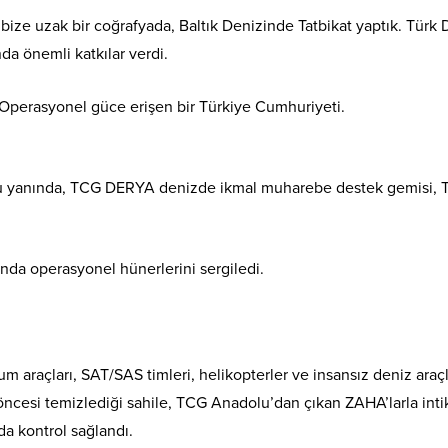
bize uzak bir coğrafyada, Baltık Denizinde Tatbikat yaptık. Türk 
da önemli katkılar verdi.
 Operasyonel güce erişen bir Türkiye Cumhuriyeti.
u yanında, TCG DERYA denizde ikmal muharebe destek gemisi,
da operasyonel hünerlerini sergiledi.
um araçları, SAT/SAS timleri, helikopterler ve insansız deniz araçl
 öncesi temizlediği sahile, TCG Anadolu’dan çıkan ZAHA’larla inti
da kontrol sağlandı.