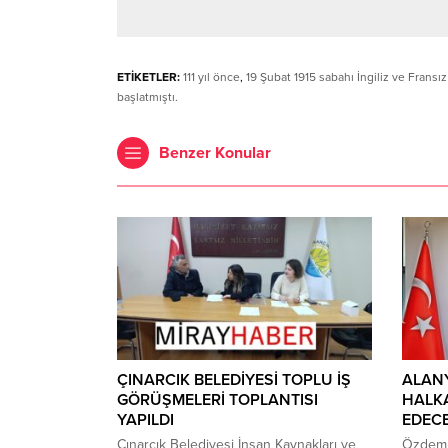
ETİKETLER:
111 yıl önce
,
19 Şubat 1915 sabahı İngiliz ve Frans
başlatmıştı.
Benzer Konular
ÇINARCIK BELEDİYESİ TOPLU İŞ
ALAN
GÖRÜŞMELERİ TOPLANTISI
HALK
YAPILDI
EDECE
Çınarcık Belediyesi İnsan Kaynakları ve
Özdemir