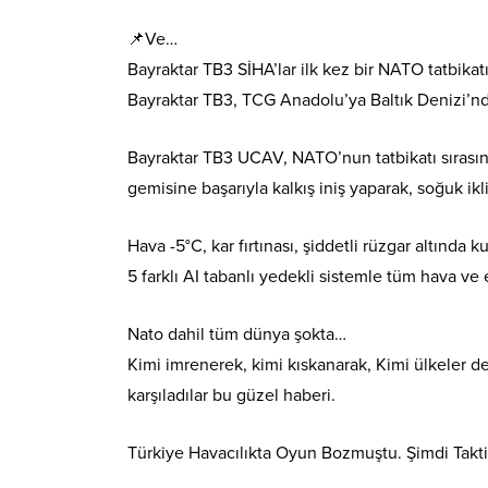
📌Ve…
Bayraktar TB3 SİHA’lar ilk kez bir NATO tatbikatı
Bayraktar TB3, TCG Anadolu’ya Baltık Denizi’nd
Bayraktar TB3 UCAV, NATO’nun tatbikatı sırası
gemisine başarıyla kalkış iniş yaparak, soğuk ikli
Hava -5°C, kar fırtınası, şiddetli rüzgar altında 
5 farklı AI tabanlı yedekli sistemle tüm hava ve
Nato dahil tüm dünya şokta…
Kimi imrenerek, kimi kıskanarak, Kimi ülkeler d
karşıladılar bu güzel haberi.
Türkiye Havacılıkta Oyun Bozmuştu. Şimdi Takt