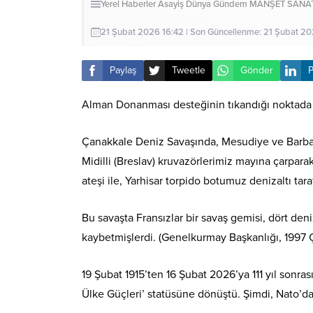
Yerel Haberler
Asayiş
Dünya
Gündem
MANŞET
SANA
21 Şubat 2026 16:42 | Son Güncellenme: 21 Şubat 20
Paylaş
Tweetle
Gönder
P
Alman Donanması desteğinin tıkandığı noktada 
Çanakkale Deniz Savaşında, Mesudiye ve Barbaros 
Midilli (Breslav) kruvazörlerimiz mayına çarpar
ateşi ile, Yarhisar torpido botumuz denizaltı taraf
Bu savaşta Fransızlar bir savaş gemisi, dört deniza
kaybetmişlerdi. (Genelkurmay Başkanlığı, 1997
19 Şubat 1915’ten 16 Şubat 2026’ya 111 yıl sonra
Ülke Güçleri’ statüsüne dönüştü. Şimdi, Nato’da 