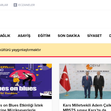
ARLAR
ECZANELER
AĞLIK
ASAYİŞ
EĞİTİM
SON DAKİKA
SİYASET
 kültürü yaygınlaştırmaktır
s on Blues Etkinliği İstek
Kars Milletvekili Adem Çalk
ine Müzikseverlerle
MBSTS sınavı Kars’ta da