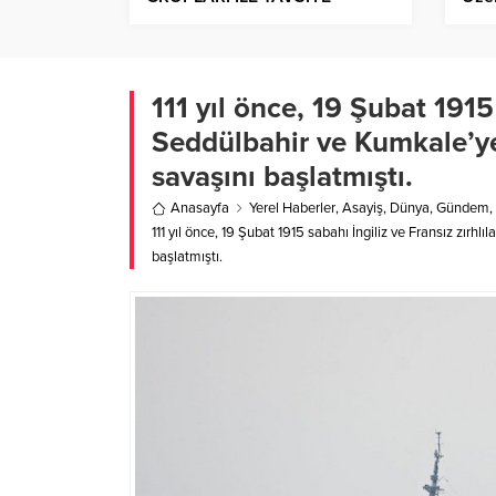
KARARLARI DA TOPLANTI
Bulu
GÜNDEMİNDEYDİ
111 yıl önce, 19 Şubat 1915 
Seddülbahir ve Kumkale’y
savaşını başlatmıştı.
Anasayfa
Yerel Haberler
,
Asayiş
,
Dünya
,
Gündem
,
111 yıl önce, 19 Şubat 1915 sabahı İngiliz ve Fransız zı
başlatmıştı.