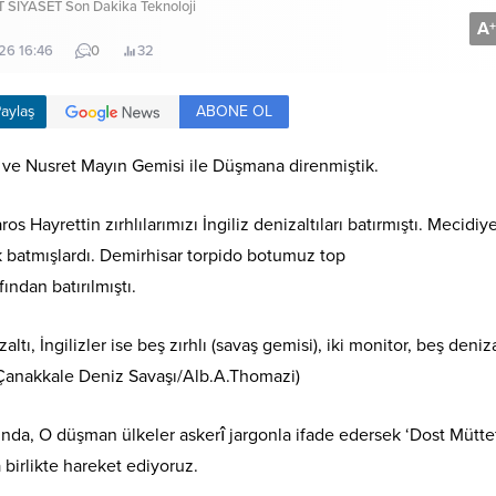
T
SİYASET
Son Dakika
Teknoloji
A
+
26 16:46
0
32
ABONE OL
aylaş
ve Nusret Mayın Gemisi ile Düşmana direnmiştik.
Hayrettin zırhlılarımızı İngiliz denizaltıları batırmıştı. Mecidiy
ak batmışlardı. Demirhisar torpido botumuz top
ından batırılmıştı.
ltı, İngilizler ise beş zırhlı (savaş gemisi), iki monitor, beş deniza
 Çanakkale Deniz Savaşı/Alb.A.Thomazi)
sında, O düşman ülkeler askerî jargonla ifade edersek ‘Dost Mütte
birlikte hareket ediyoruz.