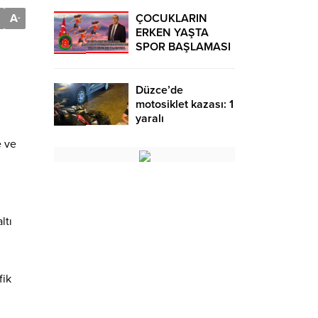
A
ÇOCUKLARIN
-
ERKEN YAŞTA
SPOR BAŞLAMASI
ÇEŞİTLİ
TEHLİKELERDEN
UZAK TUTUMUŞ
Düzce’de
OLACAKTIR
motosiklet kazası: 1
yaralı
e ve
ltı
fik