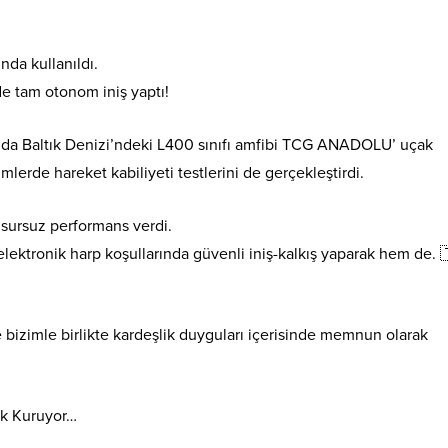
nda kullanıldı.
e tam otonom iniş yaptı!
nda Baltık Denizi’ndeki L400 sınıfı amfibi TCG ANADOLU’ uçak
mlerde hareket kabiliyeti testlerini de gerçekleştirdi.
kusursuz performans verdi.
 elektronik harp koşullarında güvenli iniş-kalkış yaparak hem de. 
e bizimle birlikte kardeşlik duyguları içerisinde memnun olarak
ik Kuruyor…