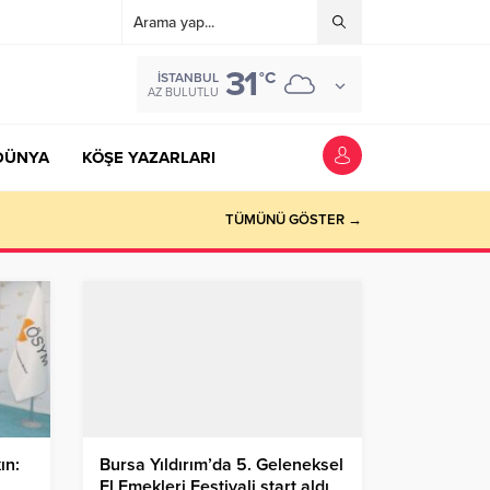
31
°C
İSTANBUL
AZ BULUTLU
DÜNYA
KÖŞE YAZARLARI
TÜMÜNÜ GÖSTER →
ın:
Bursa Yıldırım’da 5. Geleneksel
El Emekleri Festivali start aldı