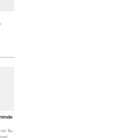
ı
iminde
rsin Su
enel