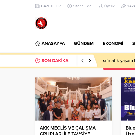
GAZETELER
Sitene Ekle
Üyelik
YAZ
ANASAYFA
GÜNDEM
EKONOMİ
S
SON DAKİKA
sıfır atık yaşam
AKK MECLİS VE ÇALIŞMA
Blue
GRUPLARI İLE TAVSİYE
Üzer