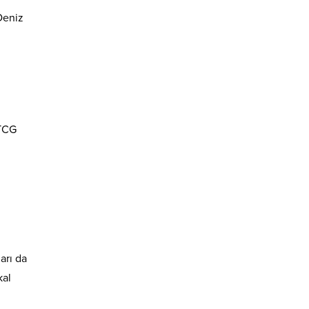
Deniz
 TCG
arı da
kal