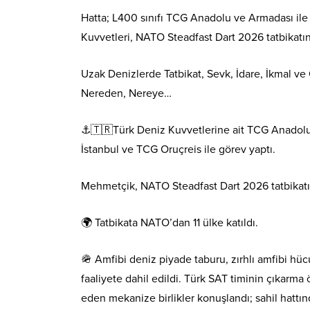
Hatta; L400 sınıfı TCG Anadolu ve Armadası ile 
Kuvvetleri, NATO Steadfast Dart 2026 tatbikatın
Uzak Denizlerde Tatbikat, Sevk, İdare, İkmal ve
Nereden, Nereye…
⚓🇹🇷Türk Deniz Kuvvetlerine ait TCG Anadol
İstanbul ve TCG Oruçreis ile görev yaptı.
Mehmetçik, NATO Steadfast Dart 2026 tatbikatın
🌍 Tatbikata NATO’dan 11 ülke katıldı.
🪖 Amfibi deniz piyade taburu, zırhlı amfibi hüc
faaliyete dahil edildi. Türk SAT timinin çıkarma
eden mekanize birlikler konuşlandı; sahil hattın