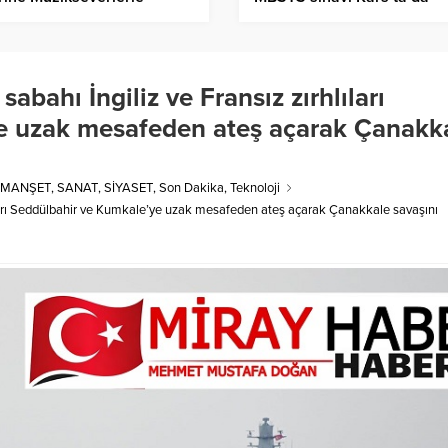
şuyor.
yapılacak – Birlik Haber Aj
sabahı İngiliz ve Fransız zırhlıları
e uzak mesafeden ateş açarak Çanakk
MANŞET
,
SANAT
,
SİYASET
,
Son Dakika
,
Teknoloji
rhlıları Seddülbahir ve Kumkale’ye uzak mesafeden ateş açarak Çanakkale savaşını