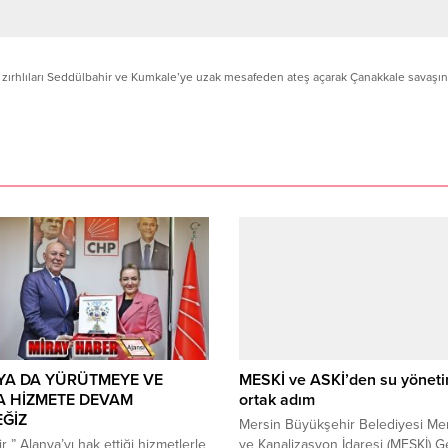
ız zırhlıları Seddülbahir ve Kumkale’ye uzak mesafeden ateş açarak Çanakkale savaşın
YA DA YÜRÜTMEYE VE
MESKİ ve ASKİ’den su yönet
A HİZMETE DEVAM
ortak adım
ĞİZ
Mersin Büyükşehir Belediyesi Me
 ” Alanya’yı hak ettiği hizmetlerle
ve Kanalizasyon İdaresi (MESKİ) G