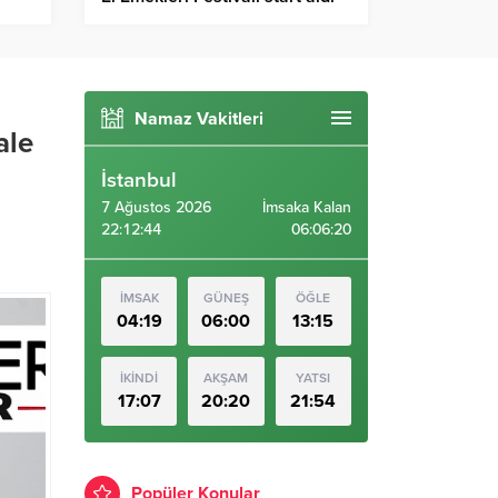
ansı
Namaz Vakitleri
ale
İstanbul
7 Ağustos 2026
İmsaka Kalan
22:12:45
06:06:19
İMSAK
GÜNEŞ
ÖĞLE
04:19
06:00
13:15
İKİNDİ
AKŞAM
YATSI
17:07
20:20
21:54
Popüler Konular