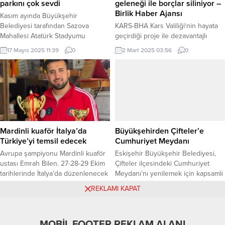
parkını çok sevdi
geleneği ile borçlar siliniyor –
rabbimden niyaz ediyorum. 40 yıl
Birlik Haber Ajansı
Kasım ayında Büyükşehir
süresince...
Belediyesi tarafından Sazova
KARS-BHA Kars Valiliği‘nin hayata
Mahallesi Atatürk Stadyumu
geçirdiği proje ile dezavantajlı
yakınında bulunan ve 45 bin
mahallelerdeki bakkallara ödeme
17 Mayıs 2025 11:39
0
2 Mart 2025 03:56
0
metrekare alana açılan Aktif Yaşam
güçlüğü çeken vatandaşlarımızın
Parkı büyük ilgi görüyor. ESKİŞEHİR
bakkal defterindeki tüm borçları
(İGFA) – Büyükşehir Belediyesi
kapatılıyor. Valilik bünyesinde görev
Çocuk Hakları Birimi tarafından
yapan Sosyal Yardımlaşma ve
düzenlenen renkli atölyelere ev
Dayanışma Vakfı yetkilileri,
sahipliği yapan park, çocukların
bakkalları dolaşarak, borçlu
gelişimine katkı sağlarken,
bulunan defterler
yetişkinler için de birçok dinlenme
hesaplanıp ödemeleri yapıldıktan
Mardinli kuaför İtalya’da
Büyükşehirden Çifteler’e
ve etkinlik...
sonra, tutanak karşılığı defterler
Türkiye’yi temsil edecek
Cumhuriyet Meydanı
teslim alınıyor. Daha sonra
Avrupa şampiyonu Mardinli kuaför
Eskişehir Büyükşehir Belediyesi,
hayırsever iş insanlarının
ustası Emrah Bilen. 27-28-29 Ekim
Çifteler ilçesindeki Cumhuriyet
desteğiyle ihtiyaç sahiplerinin...
tarihlerinde İtalya’da düzenlenecek
Meydanı’nı yenilemek için kapsamlı
CMC Dünya Kuaför Yarışması’nda
bir çalışma başlattı. 6 bin 295
2 Eylül 2024 07:45
0
5 Temmuz 2025 10:49
0
REKLAMI KAPAT
Türkiye’yi temsil edecek. Şehmus
metrekarelik alana yeni oyun
EDİS / MARDİN (İGFA) –
alanları, yeşil alanlar, yürüyüş yolları
Türkiye’den 7 kişinin katılacağı
ve kafeterya ekleniyor. Meydan
MOBİL FOOTER REKLAM ALANI
prestijli yarışmasında dünya
2025 sonunda açılacak. ESKİŞEHİR