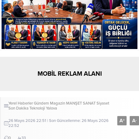
MOBİL REKLAM ALANI
Yerel Haberler
Gündem
Magazin
MANŞET
SANAT
Siyaset
Son Dakika
Teknoloji
Yalova
A
A
+
-
26 Mayıs 2026 22:51 | Son Güncellenme: 26 Mayıs 2026
22:52
0
33