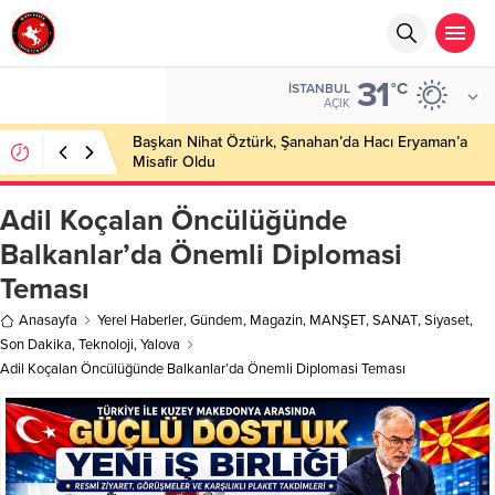
31
°C
İSTANBUL
AÇIK
Başkan Nihat Öztürk, Şanahan’da Hacı Eryaman’a
Misafir Oldu
Adil Koçalan Öncülüğünde
Balkanlar’da Önemli Diplomasi
Teması
Anasayfa
Yerel Haberler
,
Gündem
,
Magazin
,
MANŞET
,
SANAT
,
Siyaset
,
Son Dakika
,
Teknoloji
,
Yalova
Adil Koçalan Öncülüğünde Balkanlar’da Önemli Diplomasi Teması