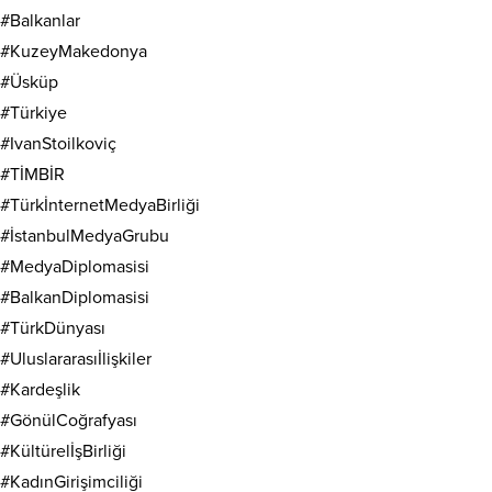
#Balkanlar
#KuzeyMakedonya
#Üsküp
#Türkiye
#IvanStoilkoviç
#TİMBİR
#TürkİnternetMedyaBirliği
#İstanbulMedyaGrubu
#MedyaDiplomasisi
#BalkanDiplomasisi
#TürkDünyası
#Uluslararasıİlişkiler
#Kardeşlik
#GönülCoğrafyası
#KültürelİşBirliği
#KadınGirişimciliği