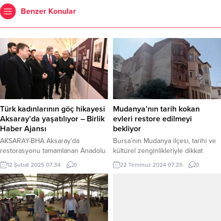
Benzer Konular
Türk kadınlarının göç hikayesi
Mudanya’nın tarih kokan
Aksaray’da yaşatılıyor – Birlik
evleri restore edilmeyi
Haber Ajansı
bekliyor
AKSARAY-BHA Aksaray’da
Bursa’nın Mudanya ilçesi, tarihi ve
restorasyonu tamamlanan Anadolu
kültürel zenginlikleriyle dikkat
Selçuklu mirası II. Kılıçarslan
çeken bir bölge olarak biliniyor.
12 Şubat 2025 07:34
0
22 Temmuz 2024 07:25
0
Hamamı, kültürel yaşama
Mudanya’nın tarihi evleri
kazandırılırken, açılış kapsamında
restorasyon bekliyor. BURSA (İGFA)
1960’lı yıllarda Hollanda’ya göç
– Son zamanlarda ilçenin tarihi
eden ilk Türk kadınlarının anılarını
dokusunu oluşturan eski evlerin
yaşatan sergi de ziyaretçilere
durumu endişe verici bir hal almış
sunuldu. Bu sergi, göç eden
durumda. Mudanya’nın merkezine