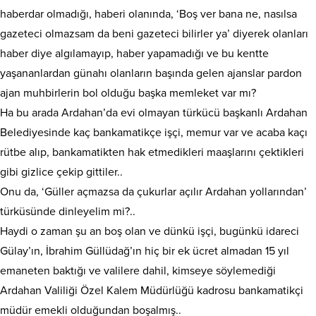
haberdar olmadığı, haberi olanında, ‘Boş ver bana ne, nasılsa
gazeteci olmazsam da beni gazeteci bilirler ya’ diyerek olanları
haber diye algılamayıp, haber yapamadığı ve bu kentte
yaşananlardan günahı olanların başında gelen ajanslar pardon
ajan muhbirlerin bol olduğu başka memleket var mı?
Ha bu arada Ardahan’da evi olmayan türkücü başkanlı Ardahan
Belediyesinde kaç bankamatikçe işçi, memur var ve acaba kaçı
rütbe alıp, bankamatikten hak etmedikleri maaşlarını çektikleri
gibi gizlice çekip gittiler..
Onu da, ‘Güller açmazsa da çukurlar açılır Ardahan yollarından’
türküsünde dinleyelim mi?..
Haydi o zaman şu an boş olan ve dünkü işçi, bugünkü idareci
Gülay’ın, İbrahim Güllüdağ’ın hiç bir ek ücret almadan 15 yıl
emaneten baktığı ve valilere dahil, kimseye söylemediği
Ardahan Valiliği Özel Kalem Müdürlüğü kadrosu bankamatikçi
müdür emekli olduğundan boşalmış..