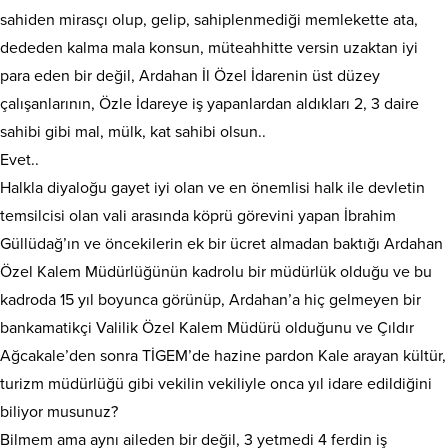
sahiden mirasçı olup, gelip, sahiplenmediği memlekette ata,
dededen kalma mala konsun, müteahhitte versin uzaktan iyi
para eden bir değil, Ardahan İl Özel İdarenin üst düzey
çalışanlarının, Özle İdareye iş yapanlardan aldıkları 2, 3 daire
sahibi gibi mal, mülk, kat sahibi olsun..
Evet..
Halkla diyaloğu gayet iyi olan ve en önemlisi halk ile devletin
temsilcisi olan vali arasında köprü görevini yapan İbrahim
Güllüdağ’ın ve öncekilerin ek bir ücret almadan baktığı Ardahan
Özel Kalem Müdürlüğünün kadrolu bir müdürlük olduğu ve bu
kadroda 15 yıl boyunca görünüp, Ardahan’a hiç gelmeyen bir
bankamatikçi Valilik Özel Kalem Müdürü olduğunu ve Çıldır
Ağcakale’den sonra TİGEM’de hazine pardon Kale arayan kültür,
turizm müdürlüğü gibi vekilin vekiliyle onca yıl idare edildiğini
biliyor musunuz?
Bilmem ama aynı aileden bir değil, 3 yetmedi 4 ferdin iş