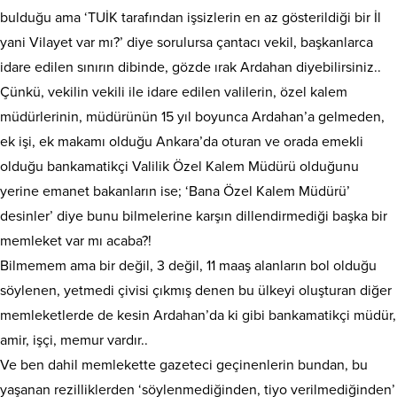
bulduğu ama ‘TUİK tarafından işsizlerin en az gösterildiği bir İl
yani Vilayet var mı?’ diye sorulursa çantacı vekil, başkanlarca
idare edilen sınırın dibinde, gözde ırak Ardahan diyebilirsiniz..
Çünkü, vekilin vekili ile idare edilen valilerin, özel kalem
müdürlerinin, müdürünün 15 yıl boyunca Ardahan’a gelmeden,
ek işi, ek makamı olduğu Ankara’da oturan ve orada emekli
olduğu bankamatikçi Valilik Özel Kalem Müdürü olduğunu
yerine emanet bakanların ise; ‘Bana Özel Kalem Müdürü’
desinler’ diye bunu bilmelerine karşın dillendirmediği başka bir
memleket var mı acaba?!
Bilmemem ama bir değil, 3 değil, 11 maaş alanların bol olduğu
söylenen, yetmedi çivisi çıkmış denen bu ülkeyi oluşturan diğer
memleketlerde de kesin Ardahan’da ki gibi bankamatikçi müdür,
amir, işçi, memur vardır..
Ve ben dahil memlekette gazeteci geçinenlerin bundan, bu
yaşanan rezilliklerden ‘söylenmediğinden, tiyo verilmediğinden’