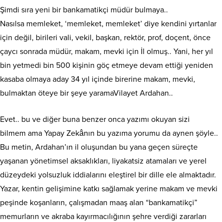
Şimdi sıra yeni bir bankamatikçi müdür bulmaya..
Nasılsa memleket, ‘memleket, memleket’ diye kendini yırtanlar
için değil, birileri vali, vekil, başkan, rektör, prof, doçent, önce
çaycı sonrada müdür, makam, mevki için İl olmuş.. Yani, her yıl
bin yetmedi bin 500 kişinin göç etmeye devam ettiği yeniden
kasaba olmaya aday 34 yıl içinde birerine makam, mevki,
bulmaktan öteye bir şeye yaramaVilayet Ardahan..
Evet.. bu ve diğer buna benzer onca yazımı okuyan sizi
bilmem ama Yapay Zekânın bu yazıma yorumu da aynen şöyle..
Bu metin, Ardahan’ın il oluşundan bu yana geçen süreçte
yaşanan yönetimsel aksaklıkları, liyakatsiz atamaları ve yerel
düzeydeki yolsuzluk iddialarını eleştirel bir dille ele almaktadır.
Yazar, kentin gelişimine katkı sağlamak yerine makam ve mevki
peşinde koşanların, çalışmadan maaş alan “bankamatikçi”
memurların ve akraba kayırmacılığının şehre verdiği zararları