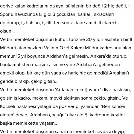
geriye kalan kadrolarını da aynı sülalenin bir değil 2 hiç değil, İl
Spor’u havuzunda ki gibi 3 çocukları, karıları, akrabaları
doldurup, iş bulsun, işçilikten sonra daire amiri, il idarecisi
olsun..
Ve bir memleket düşünün kültür, turizme 30 yıldır asaleten bir İl
Müdürü atanmazken Valinin Özel Kalem Müdür kadrosunu alan
memur 15 yıl boyunca Ardahan’a gelmesin, Ankara’da oturup,
bankamatikten maaşını alsın ve yine Ardahan’a gelmeden
emekli olup, bir kaç gün yada ay hariç hiç gelmediği Ardahan’ı
geride bırakıp, çekip gitsin..
Ve bir memleket düşünün ‘Ardahan çocuğuyum.’ diye bastırsın,
gelsin iş kadro, makam, mevki aldıktan sonra çekip, gitsin.. Ve
Kocaeli hastanesi yatağında poz verip, yalandan ‘Ben kanser
oldum’ deyip, ‘Ardahan çocuğu’ diye aldığı kadronun keyfini
başka memlekette yaşasın..
Ve bir memleket düşünün sanal da memleket sevdası deyip,