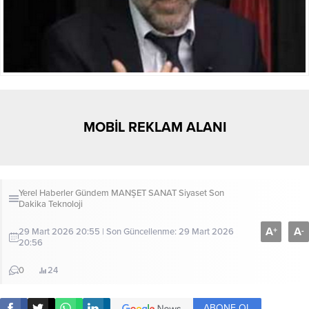
MOBİL REKLAM ALANI
Yerel Haberler
Gündem
MANŞET
SANAT
Siyaset
Son
Dakika
Teknoloji
A
A
+
-
29 Mart 2026 20:55 | Son Güncellenme: 29 Mart 2026
20:56
0
24
ABONE OL