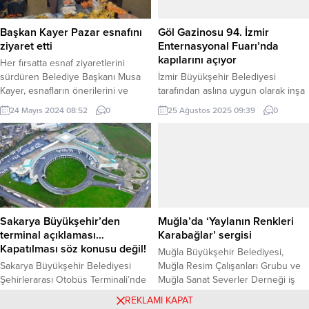
kadınların karşılaştıkları zorlukları,
yakın bölgelerde bulunan ve
başarı hikâyelerini ve iki ülke
zamanla bakımsızlık nedeniyle
Başkan Kayer Pazar esnafını
Göl Gazinosu 94. İzmir
arasındaki sosyal-kültürel bağları
harabeye dönen tarihi evler,
ziyaret etti
Enternasyonal Fuarı’nda
gözler önüne serdi. Açılışa
ilçenin...
kapılarını açıyor
Her fırsatta esnaf ziyaretlerini
Hollanda Ankara...
sürdüren Belediye Başkanı Musa
İzmir Büyükşehir Belediyesi
Kayer, esnafların önerilerini ve
tarafından aslına uygun olarak inşa
taleplerini yerinde tespit ediyor.
edilen Göl Gazinosu, Mutfak
24 Mayıs 2024 08:52
0
25 Ağustos 2025 09:39
0
Esnafla bir araya gelip sohbet
Müzesi ve sosyal tesis olarak 94.
ederek Tatarlı’da yapılanlar ve
İzmir Enternasyonal Fuarı’na
yapılacaklar hakkında bilgi
hazırlanıyor. İZMİR (İGFA) – İzmir
alışverişinde bulunan Başkan
Büyükşehir Belediyesi, sahnesinde
Kayer, “Amacımız esnafımızla
ağırladığı sayısız sanatçı, doğa
istişare etmek, fikir alışverişinde
içindeki eşsiz yapısı ve unutulmaz
bulunmak ve Tatarlı’mız için
anılarıyla kent ve ülke tarihinde iz
yaptığımız çalışmalar ve
bırakan Kültürpark Göl Gazinosu’nu
Sakarya Büyükşehir’den
Muğla’da ‘Yaylanın Renkleri
yapacağımız projeleri bizzat
yeniden İzmirlilerle...
terminal açıklaması…
Karabağlar’ sergisi
anlatmak”...
Kapatılması söz konusu değil!
Muğla Büyükşehir Belediyesi,
Sakarya Büyükşehir Belediyesi
Muğla Resim Çalışanları Grubu ve
Şehirlerarası Otobüs Terminali’nde
Muğla Sanat Severler Derneği iş
seyahat firmalarının kepenk
birliğinde hazırlanan “Yanı
20 Ağustos 2024 08:25
0
14 Ekim 2025 13:59
0
REKLAMI KAPAT
kapatma eylemine ilişkin
Başımızdaki Cennet: Karabağlar