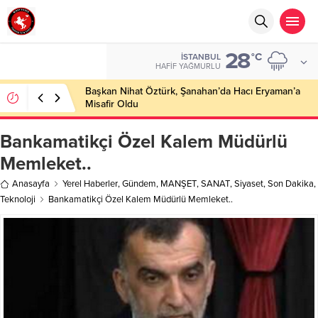
28
°C
İSTANBUL
HAFIF YAĞMURLU
Başkan Nihat Öztürk, Şanahan’da Hacı Eryaman’a
Misafir Oldu
Bankamatikçi Özel Kalem Müdürlü
Memleket..
Anasayfa
Yerel Haberler
,
Gündem
,
MANŞET
,
SANAT
,
Siyaset
,
Son Dakika
,
Teknoloji
Bankamatikçi Özel Kalem Müdürlü Memleket..