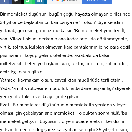
Bir memleket düşünün, bugün çoğu hayatta olmayan birilerince
34 yıl önce başlatılan bir kampanya ile ‘İl olsun’ diye kendini
yırtarak, gecesini gündüzüne katsın ‘Bu memleket yeniden İl,
yani Vilayet olsun’ derken o ana kadar ortalıkta görünmeyenle,
yırtık, solmuş, kulpları olmayan kara çantalarının içine para değil,
pijamalarını koyup gelsin, otellerde, akrabalarda kalsın
milletvekili, belediye başkanı, vali, rektör, prof., doçent, müdür,
amir, işçi olsun gitsin..
Yetmedi kaymakam olsun, çaycılıktan müdürlüğe terfi etsin..
Yada, ‘amirlik rütbesine müdürlük hatta daire başkanlığı’ diyerek
yeni yıldız taksın ve iki ay içinde gitsin..
Evet.. Bir memleket düşününün o memleketin yeniden vilayet
olması için çabalayanlar o memleket İl olduktan sonra hâlâ ‘bu
memleket gelişsin, büyüsün..’ diye mücadele etsin, kendisini
yırtsın, birileri de değişmez karayolları şefi gibi 35 yıl şef olsun,