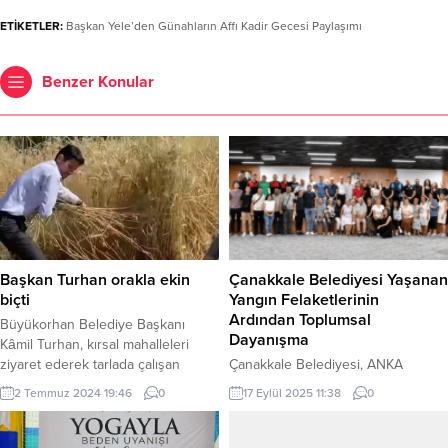
ETİKETLER:
Başkan Yele’den Günahların Affı Kadir Gecesi Paylaşımı
Benzer Konular
Başkan Turhan orakla ekin
Çanakkale Belediyesi Yaşanan
biçti
Yangın Felaketlerinin
Ardından Toplumsal
Büyükorhan Belediye Başkanı
Dayanışma
Kâmil Turhan, kırsal mahalleleri
ziyaret ederek tarlada çalışan
Çanakkale Belediyesi, ANKA
vatandaşları ziyaret etti Hasan
Psikodrama Derneği, Dr. Abdülkadir
2 Temmuz 2024 19:46
0
17 Eylül 2025 11:38
0
YALÇIN / www.bursaekspress.com
Özbek Psikodrama Dernekleri
BURSA (İGFA) – Bursa’nın
Federasyonu ve Farket
Büyükorhan ilçesi belediye başkanı
Farklıyız/Eşitiz Derneği iş birliğiyle,