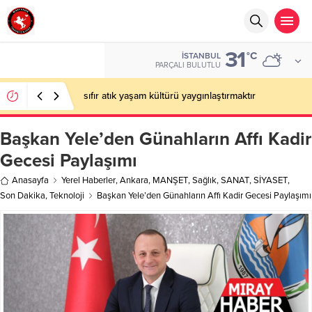
31
°C
İSTANBUL
PARÇALI BULUTLU
sıfır atık yaşam kültürü yaygınlaştırmaktır
Başkan Yele’den Günahların Affı Kadir
Gecesi Paylaşımı
Anasayfa
Yerel Haberler
,
Ankara
,
MANŞET
,
Sağlık
,
SANAT
,
SİYASET
,
Son Dakika
,
Teknoloji
Başkan Yele’den Günahların Affı Kadir Gecesi Paylaşımı