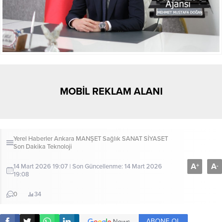
MOBİL REKLAM ALANI
Yerel Haberler
Ankara
MANŞET
Sağlık
SANAT
SİYASET
Son Dakika
Teknoloji
A
A
+
-
14 Mart 2026 19:07 | Son Güncellenme: 14 Mart 2026
19:08
0
34
ABONE OL