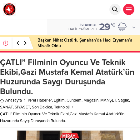
29
°C
İSTANBUL
HAFIF YAĞMURLU
Başkan Nihat Öztürk, Şanahan’da Hacı Eryaman’a
Misafir Oldu
ÇATLI” Filminin Oyuncu Ve Teknik
Ekibi,Gazi Mustafa Kemal Atatürk’ün
Huzurunda Saygı Duruşunda
Bulundu.
Anasayfa
Yerel Haberler
,
Eğitim
,
Gündem
,
Magazin
,
MANŞET
,
Sağlık
,
SANAT
,
SİYASET
,
Son Dakika
,
Teknoloji
ÇATLI” Filminin Oyuncu Ve Teknik Ekibi,Gazi Mustafa Kemal Atatürk’ün
Huzurunda Saygı Duruşunda Bulundu.