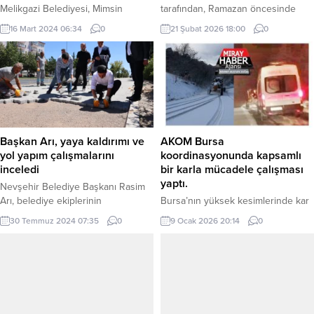
Melikgazi Belediyesi, Mimsin
tarafından, Ramazan öncesinde
Şirintepe Mahallesi’nde hayata
azalan kan stoklarına dikkat
16 Mart 2024 06:34
0
21 Şubat 2026 18:00
0
geçirdiği Akıl Küpü Kütüphanesi
çekmek ve bağışları artırmak
açılış için gün sayıyor. Mehmet
amacıyla düzenlenen kampanya,
UZEL (KAYSERİ İGFA)
Çiftlikköy’de yoğun katılımla
Kütüphanelerin gençlerin
gerçekleştirildi. ‘Kan Bağışı Hayat
gelişiminde etkili olacağını belirten
Kurtarır’ sloganıyla Ramazan
Kayseri Melikgazi Belediye Başkanı
öncesinde kan stoklarını
Doç. Dr. Mustafa Palancıoğlu, farklı
güçlendirmek amacıyla Belediye
projelerle gençlere destek olmaya
Düğün ve Konferans Salonu’nda
Başkan Arı, yaya kaldırımı ve
AKOM Bursa
devam edeceklerini kaydederek
yapılan kampanyaya Çiftlikköy
yol yapım çalışmalarını
koordinasyonunda kapsamlı
şunları...
Belediye Başkanı Adil Yele ve İlçe
inceledi
bir karla mücadele çalışması
Kaymakamı Ali Ada...
yaptı.
Nevşehir Belediye Başkanı Rasim
Arı, belediye ekiplerinin
Bursa’nın yüksek kesimlerinde kar
mahallelerdeki altyapı ve üstyapı
yağışının etkili olmasıyla
30 Temmuz 2024 07:35
0
9 Ocak 2026 20:14
0
çalışmalarını yoğun bir şekilde
çalışmalarını aralıksız sürdüren
sürdürdüklerini belirterek,
Bursa Büyükşehir Belediyesi, gece
“Mahallelerimizin altyapı ve üstyapı
saatlerinde Büyükorhan ilçesi
problemlerini çözüme kavuşturmak
Ericek Mahallesi’nde hasta taşıyan
için büyük bir gayretle çalışıyoruz.”
ambulansa yol açmak için zamanla
dedi. NEVŞEHİR (İGFA) – Belediye
yarıştı. Bursa Büyükşehir
Başkanı Rasim Arı, Muhtarlık İşleri
Belediyesi, gece saatlerinden