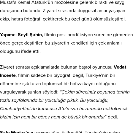
Mustafa Kemal Atatürk’ün mozolesine çelenk bıraktı ve saygı
duruşunda bulundu. Ziyaret sırasında duygusal anlar yaşayan
ekip, hatıra fotoğrafı çektirerek bu özel günü ölümsüzleştirdi.
Yapımcı Seyfi Şahin,
filmin post-prodüksiyon sürecine girmeden
önce gerçekleştirilen bu ziyaretin kendileri için çok anlamlı
olduğunu ifade etti.
Ziyaret sonrası açıklamalarda bulunan başrol oyuncusu
Vedat
İnceefe
, filmin sadece bir biyografi değil, Türkiye’nin bir
dönemine ışık tutan toplumsal bir hafıza kaydı olduğunu
vurgulayarak şunları söyledi;
“Çekim sürecimiz boyunca tarihin
tozlu sayfalarında bir yolculuğa çıktık. Bu yolculuğu,
Cumhuriyetimizin kurucusu Ata’mızın huzurunda noktalamak
bizim için hem bir görev hem de büyük bir onurdur
” dedi.
Safe Medya’nın
yapımcılığını üstlendiği, Türkiye’nin yakın