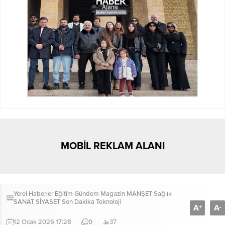
MOBİL REKLAM ALANI
Yerel Haberler
Eğitim
Gündem
Magazin
MANŞET
Sağlık
SANAT
SİYASET
Son Dakika
Teknoloji
A
A
+
-
12 Ocak 2026 17:28
0
37