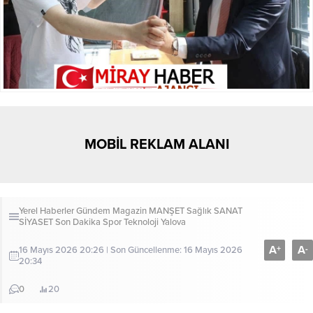
MOBİL REKLAM ALANI
Yerel Haberler
Gündem
Magazin
MANŞET
Sağlık
SANAT
SİYASET
Son Dakika
Spor
Teknoloji
Yalova
A
A
+
-
16 Mayıs 2026 20:26 | Son Güncellenme: 16 Mayıs 2026
20:34
0
20