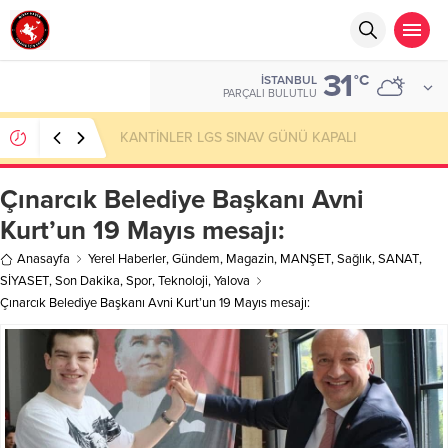
31
°C
İSTANBUL
PARÇALI BULUTLU
sıfır atık yaşam kültürü yaygınlaştırmaktır
Çınarcık Belediye Başkanı Avni
Kurt’un 19 Mayıs mesajı:
Anasayfa
Yerel Haberler
,
Gündem
,
Magazin
,
MANŞET
,
Sağlık
,
SANAT
,
SİYASET
,
Son Dakika
,
Spor
,
Teknoloji
,
Yalova
Çınarcık Belediye Başkanı Avni Kurt’un 19 Mayıs mesajı: