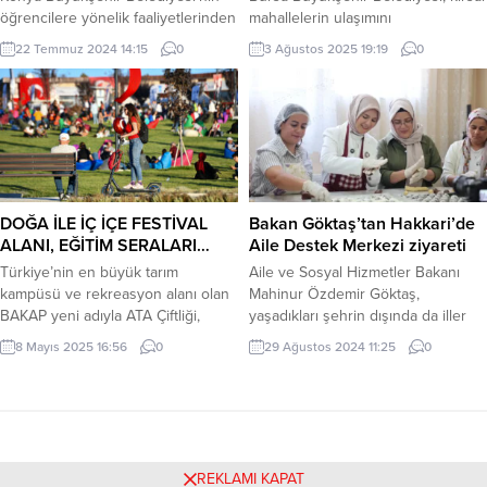
öğrencilere yönelik faaliyetlerinden
mahallelerin ulaşımını
olan Bilgehanelerin yeni dönemde
kolaylaştırmak için yol yapım,
22 Temmuz 2024 14:15
0
3 Ağustos 2025 19:19
0
Hafızlık Hazırlık Programı’na katılan
genişletme ve iyileştirme
öğrencilere ve ailelerine yönelik
çalışmalarını sürdürürken, son
tanıtım programı gerçekleştirildi.
olarak 6 ilçede yapılan çalışmalarla
KONYA (İGFA) – Konya Büyükşehir
ilgili bilgi paylaştı. BURSA (İGFA) –
Belediyesi bünyesinde hizmet
Bursa Büyükşehir Belediyesi,
veren Bilgehanelerin Hafızlık
sosyal medya hesabından yaptığı
Hazırlık Programı kapsamında
paylaşımda, kırsal mahallelerdeki
aileler bilgilendirildi. Konya
yol çalışmalarının aralıksız devam
DOĞA İLE İÇ İÇE FESTİVAL
Bakan Göktaş’tan Hakkari’de
Büyükşehir Belediyesi Mevlana
ettiğini duyurdu. Belediye ulaşım
ALANI, EĞİTİM SERALARI…
Aile Destek Merkezi ziyareti
Kültür Merkezi’nde düzenlenen
altyapısını güçlendirme hedefiyle
Türkiye’nin en büyük tarım
Aile ve Sosyal Hizmetler Bakanı
tanıtım programı, 920 öğrenci ile
yürüttüğü projeler...
kampüsü ve rekreasyon alanı olan
Mahinur Özdemir Göktaş,
ailelerden oluşan...
BAKAP yeni adıyla ATA Çiftliği,
yaşadıkları şehrin dışında da iller
Başkentlileri bekliyor.
görmek istediklerini belirten
8 Mayıs 2025 16:56
0
29 Ağustos 2024 11:25
0
Hakkarili kadınların “Karadeniz turu”
isteğinin yerine getirilmesi talimatı
verdi. ANKARA (İGFA) – Aile ve
Sosyal Hizmetler Bakanı Mahinur
Özdemir Göktaş, Hakkari programı
kapsamında Aile Destek Merkezi’ni
REKLAMI KAPAT