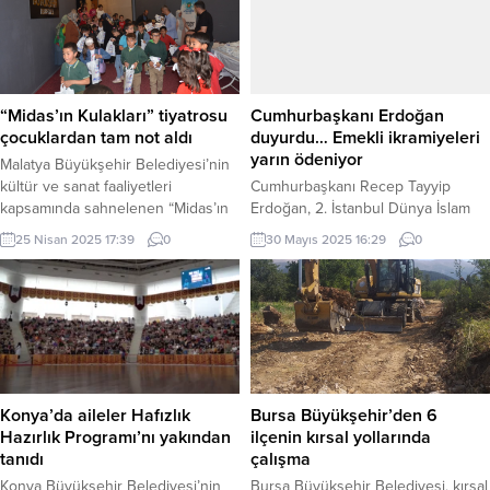
“Midas’ın Kulakları” tiyatrosu
Cumhurbaşkanı Erdoğan
çocuklardan tam not aldı
duyurdu… Emekli ikramiyeleri
yarın ödeniyor
Malatya Büyükşehir Belediyesi’nin
kültür ve sanat faaliyetleri
Cumhurbaşkanı Recep Tayyip
kapsamında sahnelenen “Midas’ın
Erdoğan, 2. İstanbul Dünya İslam
Kulakları” adlı çocuk tiyatrosu, minik
Ekonomisi Zirvesi’nde yaptığı
25 Nisan 2025 17:39
0
30 Mayıs 2025 16:29
0
izleyicilerden yoğun ilgi gördü.
konuşmada, emeklilere Kurban
MALATYA (İGFA) – Malatya
Bayramı ikramiyelerinin 31 Mayıs
Büyükşehir Belediye Kültür ve
2025’ten itibaren ödeneceğini
Sosyal İşler Dairesi Başkanlığı’nın
duyurdu. Her emekliye 4 bin TL
organizasyonuyla sahnelenen
ikramiye verilecek. İSTANBUL
oyun, hem eğlenceli kurgusuyla
(İGFA) – Cumhurbaşkanı Recep
hem de verdiği ahlaki mesajlarla
Tayyip Erdoğan, düzenlenen 2.
büyük beğeni topladı. Malatya
İstanbul Dünya İslam Ekonomisi
Konya’da aileler Hafızlık
Bursa Büyükşehir’den 6
Büyükşehir Belediyesi, çocukların
Zirvesi’nde emeklilerin bayrama
Hazırlık Programı’nı yakından
ilçenin kırsal yollarında
kültürel gelişimine...
yönelik beklediği müjdeyi verdi.
tanıdı
çalışma
Cumhurbaşkanı...
Konya Büyükşehir Belediyesi’nin
Bursa Büyükşehir Belediyesi, kırsal