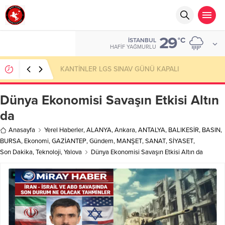
29
°C
İSTANBUL
HAFIF YAĞMURLU
KANTİNLER LGS SINAV GÜNÜ KAPALI
Dünya Ekonomisi Savaşın Etkisi Altın
da
Anasayfa
Yerel Haberler
,
ALANYA
,
Ankara
,
ANTALYA
,
BALIKESİR
,
BASIN
,
BURSA
,
Ekonomi
,
GAZİANTEP
,
Gündem
,
MANŞET
,
SANAT
,
SİYASET
,
Son Dakika
,
Teknoloji
,
Yalova
Dünya Ekonomisi Savaşın Etkisi Altın da