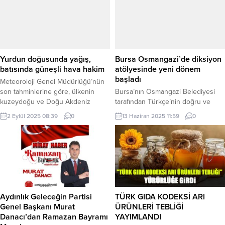
Gelecek: Gençler Arası Dijital
BURSA (İGFA) – Yenişehir Belediye
Çözümler Hackathonu” sonuçlandı.
Başkanı Ercan Özel, Bursa
‘VerimGören’ adlı proje ile 24 takım
Büyükşehir Belediyesi İmar ve
arasında Türkiye grup birinciliği
Şehircilik Dairesi Başkanı Nazlı
elde eden Bursalı gençler, ‘En
Yazgan, İmar ve Şehircilik Şube
Kapsayıcı Fikir Özel Ödülü’nün de
Müdürü Deniz Tireci, BursaPlan
Yurdun doğusunda yağış,
Bursa Osmangazi’de diksiyon
sahibi oldu....
Çevre Düzeni Planı...
batısında güneşli hava hakim
atölyesinde yeni dönem
başladı
Meteoroloji Genel Müdürlüğü’nün
son tahminlerine göre, ülkenin
Bursa’nın Osmangazi Belediyesi
kuzeydoğu ve Doğu Akdeniz
tarafından Türkçe’nin doğru ve
bölgelerinde yerel sağanaklar
yerinde kullanımını yaygınlaştırmak,
2 Eylül 2025 08:39
0
13 Haziran 2025 11:59
0
beklenirken, diğer bölgelerde
güzel ve etkileyici iletişime katkıda
güneşli ve açık bir hava
bulunmak amacıyla düzenlenen
öngörülüyor. ANKARA (İGFA) –
diksiyon atölyesinde yeni dönem
Meteoroloji Genel Müdürlüğü, 02
başladı. BURSA (İGFA) – Osmangazi
Eylül Salı gününe ilişkin hava
Belediyesi’nin geçtiğimiz yıl
tahmin raporunu yayımladı.
başlattığı ve vatandaşlar tarafından
Meteoroloji Genel Müdürlüğü
yoğun ilgi gören diksiyon atölyesi,
tarafından yapılan tahminlere göre,
yeni dönemde de kapılarını
Aydınlık Geleceğin Partisi
TÜRK GIDA KODEKSİ ARI
yurdun kuzeydoğu kesimleri ile
Osmangazililere açtı. Türk Dili’ni
Genel Başkanı Murat
ÜRÜNLERİ TEBLİĞİ
Doğu...
düzgün, anlaşılır ve...
Danacı’dan Ramazan Bayramı
YAYIMLANDI