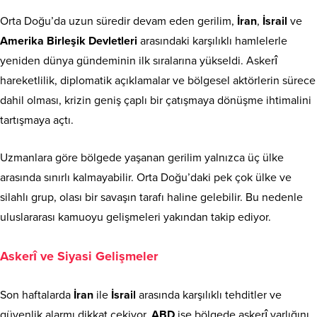
Orta Doğu’da uzun süredir devam eden gerilim,
İran
,
İsrail
ve
Amerika Birleşik Devletleri
arasındaki karşılıklı hamlelerle
yeniden dünya gündeminin ilk sıralarına yükseldi. Askerî
hareketlilik, diplomatik açıklamalar ve bölgesel aktörlerin sürece
dahil olması, krizin geniş çaplı bir çatışmaya dönüşme ihtimalini
tartışmaya açtı.
Uzmanlara göre bölgede yaşanan gerilim yalnızca üç ülke
arasında sınırlı kalmayabilir. Orta Doğu’daki pek çok ülke ve
silahlı grup, olası bir savaşın tarafı haline gelebilir. Bu nedenle
uluslararası kamuoyu gelişmeleri yakından takip ediyor.
Askerî ve Siyasi Gelişmeler
Son haftalarda
İran
ile
İsrail
arasında karşılıklı tehditler ve
güvenlik alarmı dikkat çekiyor.
ABD
ise bölgede askerî varlığını