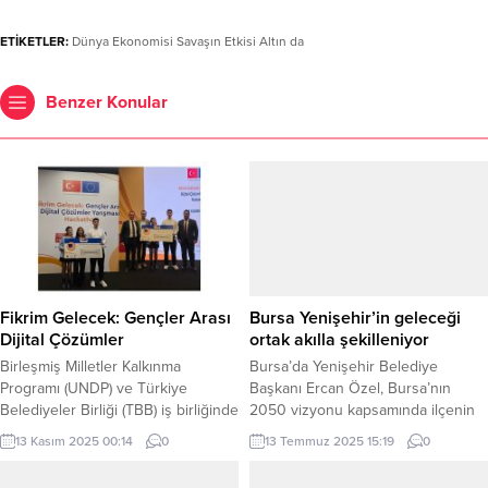
ETİKETLER:
Dünya Ekonomisi Savaşın Etkisi Altın da
Benzer Konular
Fikrim Gelecek: Gençler Arası
Bursa Yenişehir’in geleceği
Dijital Çözümler
ortak akılla şekilleniyor
Birleşmiş Milletler Kalkınma
Bursa’da Yenişehir Belediye
Programı (UNDP) ve Türkiye
Başkanı Ercan Özel, Bursa’nın
Belediyeler Birliği (TBB) iş birliğinde
2050 vizyonu kapsamında ilçenin
yürütülen “Bugünün Gençleri
Nazım İmar Planı’nı katılımcı ve
13 Kasım 2025 00:14
0
13 Temmuz 2025 15:19
0
Geleceğin Meslekleri” projesi
sürdürülebilir bir yaklaşımla
kapsamında düzenlenen “Fikrim
şekillendireceklerini duyurdu.