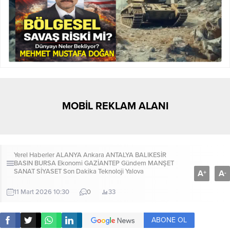
MOBİL REKLAM ALANI
Yerel Haberler
ALANYA
Ankara
ANTALYA
BALIKESİR
BASIN
BURSA
Ekonomi
GAZİANTEP
Gündem
MANŞET
SANAT
SİYASET
Son Dakika
Teknoloji
Yalova
A
A
+
-
11 Mart 2026 10:30
0
33
ABONE OL