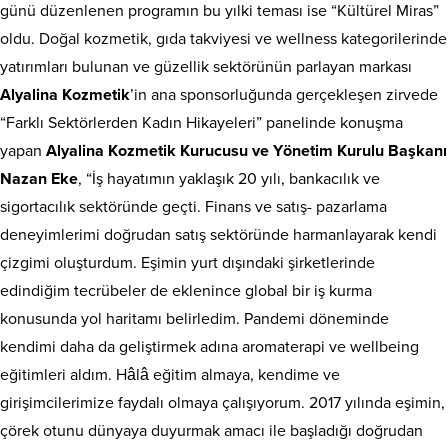
günü düzenlenen programın bu yılki teması ise “Kültürel Miras”
oldu. Doğal kozmetik, gıda takviyesi ve wellness kategorilerinde
yatırımları bulunan ve güzellik sektörünün parlayan markası
Alyalina Kozmetik
’in ana sponsorluğunda gerçekleşen zirvede
“Farklı Sektörlerden Kadın Hikayeleri” panelinde konuşma
yapan
Alyalina Kozmetik Kurucusu ve Yönetim Kurulu Başkanı
Nazan Eke
, “İş hayatımın yaklaşık 20 yılı, bankacılık ve
sigortacılık sektöründe geçti. Finans ve satış- pazarlama
deneyimlerimi doğrudan satış sektöründe harmanlayarak kendi
çizgimi oluşturdum. Eşimin yurt dışındaki şirketlerinde
edindiğim tecrübeler de eklenince global bir iş kurma
konusunda yol haritamı belirledim. Pandemi döneminde
kendimi daha da geliştirmek adına aromaterapi ve wellbeing
eğitimleri aldım. Hâlâ eğitim almaya, kendime ve
girişimcilerimize faydalı olmaya çalışıyorum. 2017 yılında eşimin,
çörek otunu dünyaya duyurmak amacı ile başladığı doğrudan