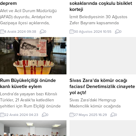
deprem
sokaklarında coşkulu bisiklet
korteji
Afet ve Acil Durum Müdürlüğü
(AFAD) duyurdu, Antalya’nın
İzmit Belediyesinin 30 Ağustos
Gazipaşa ilçesi açıklarında,
Zafer Bayramı kapsamında
Akdeniz’de 4.6 büyüklüğünde bir
düzenlediği Bisiklet Korteji, yoğun
4 Aralık 2024 09:38
0
30 Ağustos 2024 10:55
0
deprem meydana geldi. Deprem
katılımla gerçekleşerek büyük bir
saat 12:09’da gerçekleşti. 4 Aralık
coşkuya sahne oldu KOCAELİ
2024, 12:27 yayınlandı ANKARA-
(İGFA) – İzmit Belediyesi Spor İşleri
BHA AFAD, bugün saat 12.09’da
Müdürlüğü tarafından organize
Antalya’nın Gazipaşa ilçesi
edilen 30 Ağustos Zafer Bayramı
açıklarında 4.6 büyüklüğünde...
Bisiklet Korteji, yoğun katılımla
gerçekleşti. Yahya Kaptan Eğitim
Merkezi’nde başlayan kortej Kültür
Rum Büyükelçiliği önünde
Sivas Zara’da kömür ocağı
Tepesi’nde bulunan Atatürk
kanlı küvetle eylem
faciası! Denetimsizlik cinayete
Anıtı’nda sona...
yol açtı!
Londra’da yaşayan bazı Kıbrıslı
Türkler, 21 Aralık’ta katledilen
Sivas Zara’daki Hemgrup
şehitleri için Rum Elçiliği önünde
Madencilik kömür ocağında
protesto eylemi düzenledi
patlama: 1 yabancı uyruklu işçi öldü,
22 Aralık 2024 04:23
0
27 Mayıs 2025 16:29
0
Eylemde, şehitler için mumlar dikildi
2 işçi yaralandı. “ÇED Gerekli
Rum Elçiliği önüne. KKTC-BHA
Değildir” kararı ve durdurma
Kumsal Katliamı’nda banyoda
kararına rağmen kaçak faaliyet