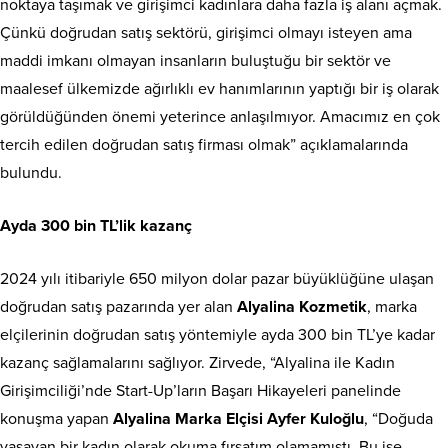
noktaya taşımak ve girişimci kadınlara daha fazla iş alanı açmak.
Çünkü doğrudan satış sektörü, girişimci olmayı isteyen ama
maddi imkanı olmayan insanların buluştuğu bir sektör ve
maalesef ülkemizde ağırlıklı ev hanımlarının yaptığı bir iş olarak
görüldüğünden önemi yeterince anlaşılmıyor. Amacımız en çok
tercih edilen doğrudan satış firması olmak” açıklamalarında
bulundu.
Ayda 300 bin TL’lik kazanç
2024 yılı itibariyle 650 milyon dolar pazar büyüklüğüne ulaşan
doğrudan satış pazarında yer alan
Alyalina Kozmetik
, marka
elçilerinin doğrudan satış yöntemiyle ayda 300 bin TL’ye kadar
kazanç sağlamalarını sağlıyor. Zirvede, “Alyalina ile Kadın
Girişimciliği’nde Start-Up’ların Başarı Hikayeleri panelinde
konuşma yapan
Alyalina Marka Elçisi Ayfer Kuloğlu
, “Doğuda
yaşayan bir kadın olarak okuma fırsatım olamamıştı. Bu işe