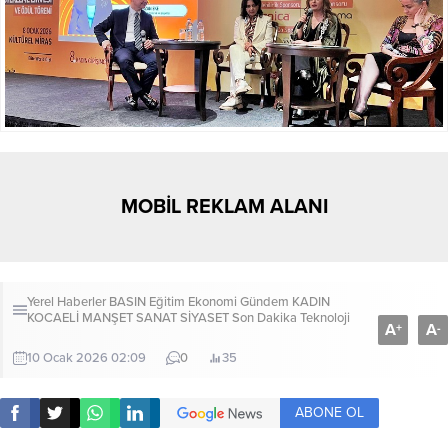
MOBİL REKLAM ALANI
Yerel Haberler
BASIN
Eğitim
Ekonomi
Gündem
KADIN
KOCAELİ
MANŞET
SANAT
SİYASET
Son Dakika
Teknoloji
A
A
+
-
10 Ocak 2026 02:09
0
35
ABONE OL