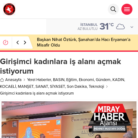
31
°C
İSTANBUL
AZ BULUTLU
Başkan Nihat Öztürk, Şanahan’da Hacı Eryaman’a
Misafir Oldu
Girişimci kadınlara iş alanı açmak
istiyorum
Anasayfa
Yerel Haberler
,
BASIN
,
Eğitim
,
Ekonomi
,
Gündem
,
KADIN
,
KOCAELİ
,
MANŞET
,
SANAT
,
SİYASET
,
Son Dakika
,
Teknoloji
Girişimci kadınlara iş alanı açmak istiyorum