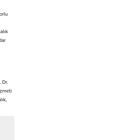
orlu
alık
dar
 Dr.
izmeti
lık,