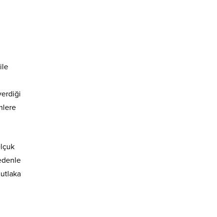
ile
verdiği
mlere
elçuk
nedenle
mutlaka