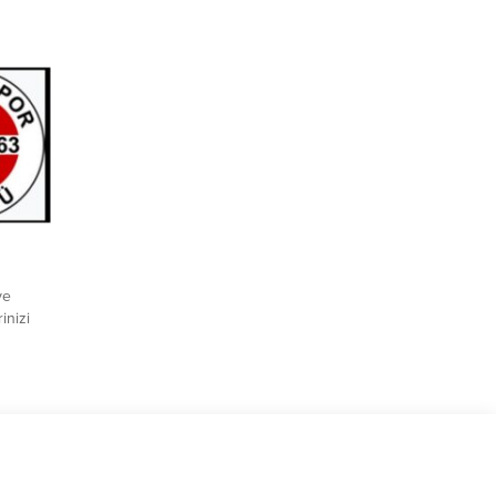
GFA) –
tim
BC Asya
sana
ulunduğu
 memnun
ve
inizi