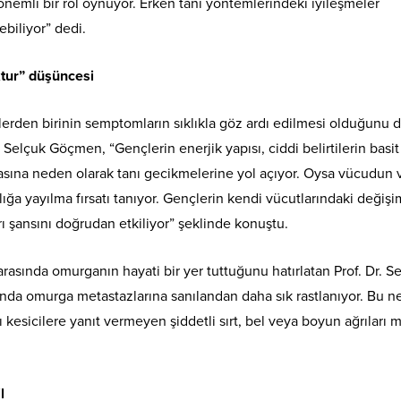
 önemli bir rol oynuyor. Erken tanı yöntemlerindeki iyileşmeler
ebiliyor” dedi.
ktur” düşüncesi
erden birinin semptomların sıklıkla göz ardı edilmesi olduğunu d
 Selçuk Göçmen, “Gençlerin enerjik yapısı, ciddi belirtilerin basit
lmasına neden olarak tanı gecikmelerine yol açıyor. Oysa vücudun 
lığa yayılma fırsatı tanıyor. Gençlerin kendi vücutlarındaki değişi
rı şansını doğrudan etkiliyor” şeklinde konuştu.
rasında omurganın hayati bir yer tuttuğunu hatırlatan Prof. Dr. S
ında omurga metastazlarına sanılandan daha sık rastlanıyor. Bu 
kesicilere yanıt vermeyen şiddetli sırt, bel veya boyun ağrıları 
l