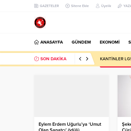
GAZETELER
Sitene Ekle
Üyelik
YAZ
ANASAYFA
GÜNDEM
EKONOMİ
S
SON DAKİKA
sıfır atık yaşam
Eylem Erdem Uğurlu’ya ‘Umut
Şeke
Olan Sanatçı’ ödülü
Çürü