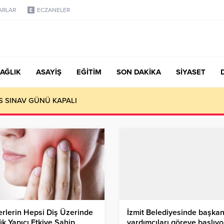
ARLAR
ECZANELER
AĞLIK
ASAYİŞ
EĞİTİM
SON DAKİKA
SİYASET
 kültürü yaygınlaştırmaktır
rlerin Hepsi Diş Üzerinde
İzmit Belediyesinde başka
k Yapıcı Etkiye Sahip
yardımcıları göreve başlıyo