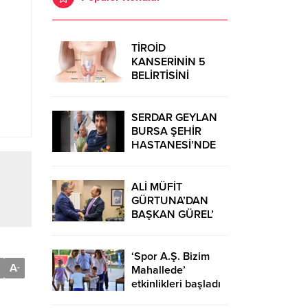
TİROİD
KANSERİNİN 5
BELİRTİSİNİ
ÖNSEMSEYİN
SERDAR GEYLAN
BURSA ŞEHİR
HASTANESİ’NDE
MUCİZELERE İMZA
ATIYOR
ALİ MÜFİT
GÜRTUNA’DAN
BAŞKAN GÜREL’
KUTLAMA
ZİYARETİ
‘Spor A.Ş. Bizim
A
-
Mahallede’
etkinlikleri başladı