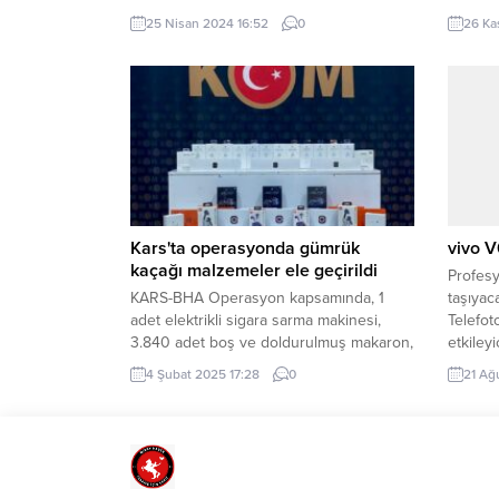
merdivenleri saat 12.30 sıralarında büyük
Cam San
25 Nisan 2024 16:52
0
26 Ka
bir gürültü ile çöktü. İhbar üzerine
Salonu’
bölgeye itfaiye, AFAD ve polis ekipleri
açılışı
sevk edildi. Ekipler, olay yerinde
“Ankara
incelemelerde bulundu. Şans eseri
sanatın
yaralanan kimsenin olmadığı...
yaratıcı
taşıyaca
Kars'ta operasyonda gümrük
vivo V
kaçağı malzemeler ele geçirildi
Profesy
KARS-BHA Operasyon kapsamında, 1
taşıyac
adet elektrikli sigara sarma makinesi,
Telefot
3.840 adet boş ve doldurulmuş makaron,
etkileyi
92 kilo 500 gram çay, 8 kilo 400 gram
çekiyor
4 Şubat 2025 17:28
0
21 Ağ
kıyılmış tütün, 300 paket sigara, 2 cep
telefon
telefonu, 19 akıllı saat, 99 kulaklık ve 42
yepyeni
şarj aleti ele alındı. Yapılan
güçlü y
değerlendirmenin ardından, bu kaçak
fotoğra
ürünlerin piyasa...
özellik
kullanıc