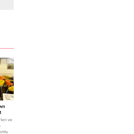
own
t
leri ve
n
omlu