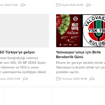
atı Sergisi” ASO Sergi
bireyleri ziyaret etti. İSTANBUL (İ
sım 2024 11:30
0
13 Eylül 2024 15:05
0
nda beğeniye sunuldu. Serginin
Dünya Boks Konseyi (WBC) Yöne
nı yapan ASO Başkanı Seyit Ardıç,
Kurulu Üyesi ve aynı zamanda W
 Sanayi Odası olarak; sanayi ve
Yönetim Kurulu Başdanışmanı Ok
 birlikteliğinin, toplumumuzu daha
Semenishina’nın da aralarında b
, yenilikçi ve estetik bir geleceğe
heyetin bu anlamlı ziyaretinden
ğını çok iyi biliyoruz.”...
kalan ve sıra dışı vakitler...
60 Türkiye’ye geliyor
Yalovaspor’umuz için Birlik
Beraberlik Günü
onel fotoğrafçılığı cebinize
ak vivo V60, 50 MP ZEISS Süper
Efsane bir geceye tanıklık etmek 
o Kamerası ve 100x’e varan
Yalovaspor’a destek olmak için yer
ci yakınlaştırma özelliğiyle dikkat
şimdiden ayırtın.
. İSTANBUL (İGFA) – vivo’dan akıllı
ustos 2025 11:09
0
9 Temmuz 2025 19:38
0
 dünyasını heyecanlandıracak
 bir model geliyor. V serisinin
eni üyesi vivo V60, özellikle
f tutkunlarını hedefleyen çarpıcı
leriyle yakında Türkiye’deki
ılarla buluşacak. Çok...