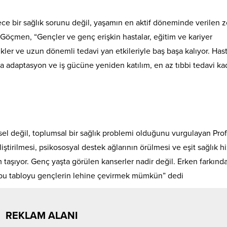
ce bir sağlık sorunu değil, yaşamın en aktif döneminde verilen z
k Göçmen, “Gençler ve genç erişkin hastalar, eğitim ve kariyer
ükler ve uzun dönemli tedavi yan etkileriyle baş başa kalıyor. Hast
ta adaptasyon ve iş gücüne yeniden katılım, en az tıbbi tedavi ka
sel değil, toplumsal bir sağlık problemi olduğunu vurgulayan Prof.
tirilmesi, psikososyal destek ağlarının örülmesi ve eşit sağlık h
aşıyor. Genç yaşta görülen kanserler nadir değil. Erken farkında
le bu tabloyu gençlerin lehine çevirmek mümkün” dedi
REKLAM ALANI