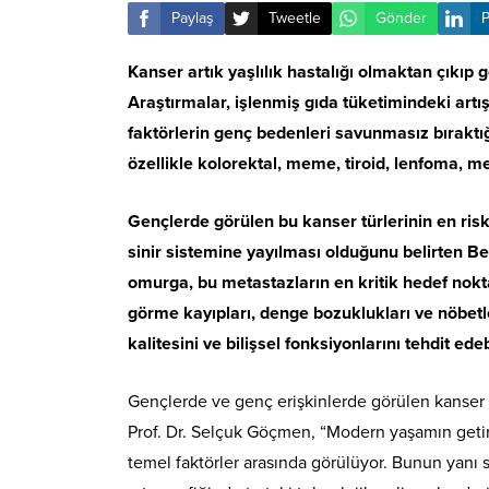
Paylaş
Tweetle
Gönder
P
Kanser artık yaşlılık hastalığı olmaktan çıkıp 
Araştırmalar, işlenmiş gıda tüketimindeki artı
faktörlerin genç bedenleri savunmasız bıraktığ
özellikle kolorektal, meme, tiroid, lenfoma, m
Gençlerde görülen bu kanser türlerinin en risk
sinir sistemine yayılması olduğunu belirten B
omurga, bu metastazların en kritik hedef noktal
görme kayıpları, denge bozuklukları ve nöbetl
kalitesini ve bilişsel fonksiyonlarını tehdit ed
Gençlerde ve genç erişkinlerde görülen kanser 
Prof. Dr. Selçuk Göçmen, “Modern yaşamın getird
temel faktörler arasında görülüyor. Bunun yanı sı