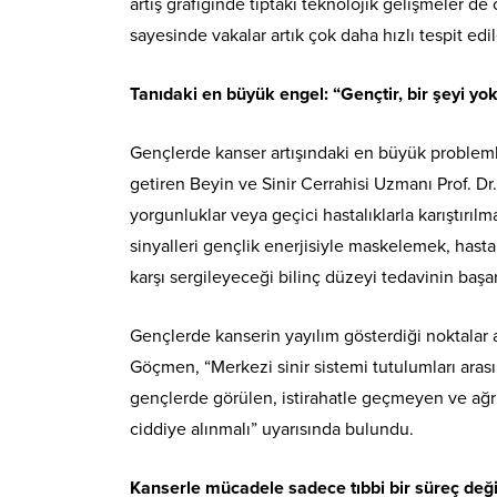
artış grafiğinde tıptaki teknolojik gelişmeler de
sayesinde vakalar artık çok daha hızlı tespit edil
Tanıdaki en büyük engel: “Gençtir, bir şeyi yo
Gençlerde kanser artışındaki en büyük probleml
getiren Beyin ve Sinir Cerrahisi Uzmanı Prof. Dr.
yorgunluklar veya geçici hastalıklarla karıştırı
sinyalleri gençlik enerjisiyle maskelemek, hasta
karşı sergileyeceği bilinç düzeyi tedavinin başa
Gençlerde kanserin yayılım gösterdiği noktalar a
Göçmen, “Merkezi sinir sistemi tutulumları aras
gençlerde görülen, istirahatle geçmeyen ve ağrı 
ciddiye alınmalı” uyarısında bulundu.
Kanserle mücadele sadece tıbbi bir süreç deği