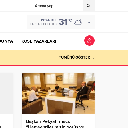
31
°C
İSTANBUL
PARÇALI BULUTLU
DÜNYA
KÖŞE YAZARLARI
TÜMÜNÜ GÖSTER →
n
Başkan Pekyatırmacı:
r
“Hemşehrilerimizin görüş ve