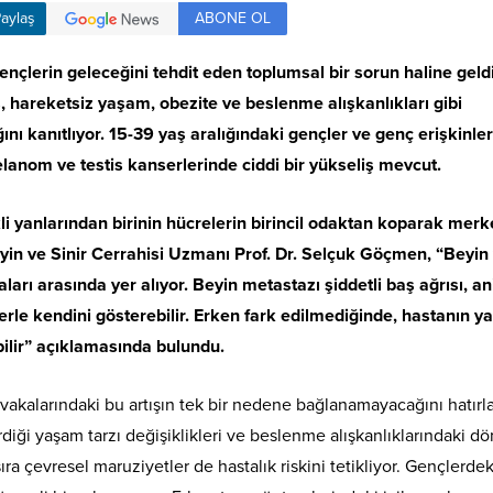
ABONE OL
aylaş
gençlerin geleceğini tehdit eden toplumsal bir sorun haline geldi
ş, hareketsiz yaşam, obezite ve beslenme alışkanlıkları gibi
ını kanıtlıyor. 15-39 yaş aralığındaki gençler ve genç erişkinle
elanom ve testis kanserlerinde ciddi bir yükseliş mevcut.
li yanlarından birinin hücrelerin birincil odaktan koparak merk
eyin ve Sinir Cerrahisi Uzmanı Prof. Dr. Selçuk Göçmen, “Beyin
arı arasında yer alıyor. Beyin metastazı şiddetli baş ağrısı, an
erle kendini gösterebilir. Erken fark edilmediğinde, hastanın 
ebilir” açıklamasında bulundu.
vakalarındaki bu artışın tek bir nedene bağlanamayacağını hatırl
iği yaşam tarzı değişiklikleri ve beslenme alışkanlıklarındaki 
ra çevresel maruziyetler de hastalık riskini tetikliyor. Gençlerde