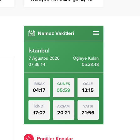
önerilerini önemsiyoruz”
Namaz Vakitleri
İstanbul
7 Ağustos 2026
Öğleye Kalan
07:36:15
05:38:47
İMSAK
GÜNEŞ
ÖĞLE
04:17
05:59
13:15
İKİNDİ
AKŞAM
YATSI
17:07
20:21
21:56
Popüler Konular