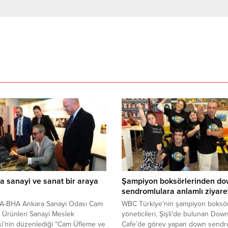
 sanayi ve sanat bir araya
Şampiyon boksörlerinden d
sendromlulara anlamlı ziyare
-BHA Ankara Sanayi Odası Cam
WBC Türkiye’nin şampiyon boksör
 Ürünleri Sanayi Meslek
yöneticileri, Şişli’de bulunan Dow
i’nin düzenlediği “Cam Üfleme ve
Cafe’de görev yapan down sendr