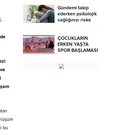
Gündemi takip
ederken psikolojik
.
sağlığınızı riske
atmayın!
rde
ÇOCUKLARIN
ERKEN YAŞTA
SPOR BAŞLAMASI
ÇEŞİTLİ
ezi
TEHLİKELERDEN
UZAK TUTUMUŞ
 ve
OLACAKTIR
i
yaşam
atan
dönüşüm
ki bu