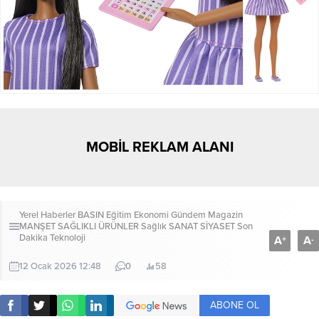
MOBİL REKLAM ALANI
Yerel Haberler
BASIN
Eğitim
Ekonomi
Gündem
Magazin
MANŞET
SAĞLIKLI ÜRÜNLER
Sağlık
SANAT
SİYASET
Son
Dakika
Teknoloji
A
A
+
-
12 Ocak 2026 12:48
0
58
ABONE OL