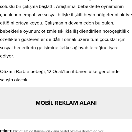
soluklu bir çalışma başlattı. Araştırma, bebeklerle oynamanın
çocukların empati ve sosyal bilişle ilişkili beyin bölgelerini aktive
ettiğini ortaya koydu. Çalışmanın devam eden bulguları,
bebeklerle oyunun; otizmle sıklıkla ilişkilendirilen nöroçeşitlilik
özellikleri gösterenler de dâhil olmak üzere tüm çocuklar için
sosyal becerilerin gelişimine katkı sağlayabileceğine işaret
ediyor.
Otizmli Barbie bebeği; 12 Ocak’tan itibaren ülke genelinde
satışta olacak.
MOBİL REKLAM ALANI
ETİKETLER:
otizm de Kapsayıcılık ana hedef olmaya devam ediyor