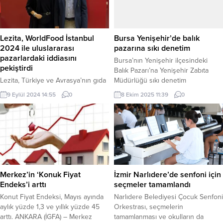
Aşağı Aktaş, Yukarı Aktaş, Sekman
hesabından yaptığı paylaşımla,
ve Yeşilöz grup yollarını da
PKK’nın silahlarını imha etme ve
tamamlayan Büyükşehir’in ekipleri
teslim etme sürecinde ilk adımı
gece gündüz demeden ulaşım
attığını duyurdu....
Lezita, WorldFood İstanbul
Bursa Yenişehir’de balık
ağını...
2024 ile uluslararası
pazarına sıkı denetim
pazarlardaki iddiasını
Bursa’nın Yenişehir ilçesindeki
pekiştirdi
Balık Pazarı’na Yenişehir Zabıta
Lezita, Türkiye ve Avrasya’nın gıda
Müdürlüğü sıkı denetim
sektöründeki en önemli iş birliği
gerçekleştirdi. BURSA (İGFA) –
9 Eylül 2024 14:55
0
8 Ekim 2025 11:39
0
platformu WorldFood İstanbul’da,
Yenişehir Belediyesi Zabıta
uluslararası gıda markası olma
Müdürlüğü ekipleri, İlçe Tarım ve
vizyonu doğrultusunda geliştirdiği
Orman Müdürlüğü personeli ile
yenilikçi ürünlerini tanıttı. Lezita
belediye veteriner hekimleri,
Genel Müdürü Mesut Ergül, fuarın
Yenişehir’de kurulan Balık
ihracat hedeflerine önemli katkılar
Pazarı’nda ortak denetim
sağladığını belirterek “WorldFood
gerçekleştirdi. Denetimlerde;
İstanbul’da uzun soluklu olacağına
balıkların tazeliği, hijyen koşulları,
Merkez’in ‘Konuk Fiyat
İzmir Narlıdere’de senfoni için
inandığımız iş birliklerine başlama
satışa sunulma şekli ve boyutları
Endeks’i arttı
seçmeler tamamlandı
fırsatı bulduk” dedi. İSTANBUL
kontrol edildi. Ayrıca tezgâhlarda...
Konut Fiyat Endeksi, Mayıs ayında
Narlıdere Belediyesi Çocuk Senfoni
(İGFA) –...
aylık yüzde 1,3 ve yıllık yüzde 45
Orkestrası, seçmelerin
arttı. ANKARA (İGFA) – Merkez
tamamlanması ve okulların da