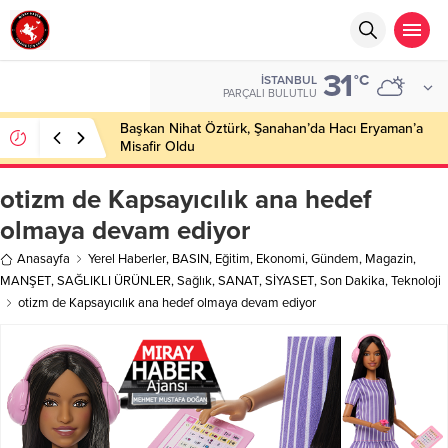
31
°C
İSTANBUL
PARÇALI BULUTLU
Başkan Nihat Öztürk, Şanahan’da Hacı Eryaman’a
Misafir Oldu
otizm de Kapsayıcılık ana hedef
olmaya devam ediyor
Anasayfa
Yerel Haberler
,
BASIN
,
Eğitim
,
Ekonomi
,
Gündem
,
Magazin
,
MANŞET
,
SAĞLIKLI ÜRÜNLER
,
Sağlık
,
SANAT
,
SİYASET
,
Son Dakika
,
Teknoloji
otizm de Kapsayıcılık ana hedef olmaya devam ediyor