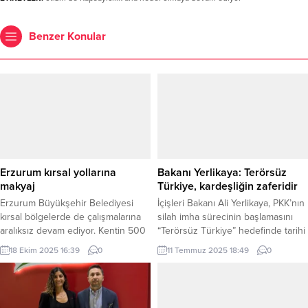
Benzer Konular
Erzurum kırsal yollarına
Bakanı Yerlikaya: Terörsüz
makyaj
Türkiye, kardeşliğin zaferidir
Erzurum Büyükşehir Belediyesi
İçişleri Bakanı Ali Yerlikaya, PKK’nın
kırsal bölgelerde de çalışmalarına
silah imha sürecinin başlamasını
aralıksız devam ediyor. Kentin 500
“Terörsüz Türkiye” hedefinde tarihi
noktasında aynı anda çalışan
bir adım olarak nitelendirerek,
18 Ekim 2025 16:39
0
11 Temmuz 2025 18:49
0
Büyükşehir’in ekipleri biryandan da
Cumhurbaşkanı Erdoğan ve MHP
kırsal bölgelerdeki yol yapım
Genel Başkanı Bahçeli’ye teşekkür
çalışmalarını sürdürüyor. ERZURUM
etti. ANKARA (İGFA) – İçişleri Bakanı
(İGFA) – Horasan ilçesine bağlı
Ali Yerlikaya, sosyal medya