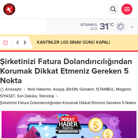
31
°C
İSTANBUL
AÇIK
KANTİNLER LGS SINAV GÜNÜ KAPALI
Şirketinizi Fatura Dolandırıcılığından
Korumak Dikkat Etmeniz Gereken 5
Nokta
Anasayfa
Yerel Haberler
,
Asayiş
,
BASIN
,
Gündem
,
İSTANBUL
,
Magazin
,
SİYASET
,
Son Dakika
,
Teknoloji
Şirketinizi Fatura Dolandırıcılığından Korumak Dikkat Etmeniz Gereken 5 Nokta