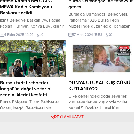
Fatma Kaptan BM UCLG-
Bursa Osmangazi’de tasavvuf
kazandırdı....
MEWA Kadın Komisyonu
gecesi
Başkanı seçildi
Bursa’da Osmangazi Belediyesi,
İzmit Belediye Başkanı Av. Fatma
Panorama 1326 Bursa Fetih
Kaplan Hürriyet, Konya Büyükşehir
Müzesi’nde düzenlediği Ramazan
Belediyesi organizasyonuyla
Nağme konseri ile Bursalılara
4 Ekim 2025 14:29
0
17 Mart 2024 15:53
0
düzenlenen Birleşmiş Kentler ve
Ramazan ruhunu dolu dolu yaşattı.
Yerel Yönetimler Orta Doğu ve Batı
Tasavvuf gecesi ile dinleyiciler
Asya Bölge Teşkilatı (UCLG-MEWA)
keyifli bir Ramazan akşamı geçirdi.
Kongresi’nde önemli bir göreve
BURSA (İGFA) – Osmangazi
seçildi. Başkan Hürriyet, kongrede
Belediyesi, Ramazan ayının hazzını
yapılan seçimde UCLG-MEWA
ve huzurunu yaşatmak adına
Kadın Komisyonu Başkanlığı
tasavvuf müziği konseri düzenledi.
görevine seçildi. KOCAELİ (İGFA) –
“Ramazan Nağme” adı ile
Bursalı turist rehberleri
DÜNYA ULUSAL KUŞ GÜNÜ
İzmit Belediyesi Başkan Yardımcısı
gerçekleştirilen konser...
İnegöl’ün doğal ve tarihi
KUTLANIYOR
Celal Hülür...
zenginliklerini keşfetti
Ülke genelindeki doğa severler,
Bursa Bölgesel Turist Rehberleri
kuş severler ve kuş gözlemcileri
Odası, İnegöl Belediyesi’nin
her yıl 5 Ocak’ta Ulusal Kuş
desteğiyle düzenlenen İnegöl
Günü’nü kutluyor. Her yıl 5 Ocak’ta
27 Ağustos 2025 12:49
0
9 Ocak 2026 01:11
0
REKLAMI KAPAT
Doğa Eğitim Turu’nda bölgenin
kutlanan Dünya Kuş Günü, kuşların
doğal güzelliklerini ve tarihi
ekosistemdeki kritik rolünü
mekanlarını gezdi. Oda Başkanı
vurgular. Kuşlar, tohumları