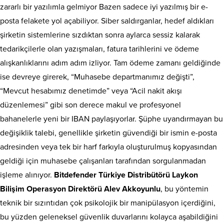
zararlı bir yazılımla gelmiyor Bazen sadece iyi yazılmış bir e-
posta felakete yol açabiliyor. Siber saldırganlar, hedef aldıkları
şirketin sistemlerine sızdıktan sonra aylarca sessiz kalarak
tedarikçilerle olan yazışmaları, fatura tarihlerini ve ödeme
alışkanlıklarını adım adım izliyor. Tam ödeme zamanı geldiğinde
ise devreye girerek, “Muhasebe departmanımız değişti”,
“Mevcut hesabımız denetimde” veya “Acil nakit akışı
düzenlemesi” gibi son derece makul ve profesyonel
bahanelerle yeni bir IBAN paylaşıyorlar. Şüphe uyandırmayan bu
değişiklik talebi, genellikle şirketin güvendiği bir ismin e-posta
adresinden veya tek bir harf farkıyla oluşturulmuş kopyasından
geldiği için muhasebe çalışanları tarafından sorgulanmadan
işleme alınıyor.
Bitdefender Türkiye Distribütörü Laykon
Bilişim Operasyon Direktörü Alev Akkoyunlu
, bu yöntemin
teknik bir sızıntıdan çok psikolojik bir manipülasyon içerdiğini,
bu yüzden geleneksel güvenlik duvarlarını kolayca aşabildiğini