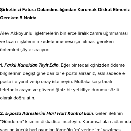
Şirketinizi Fatura Dolandırıcılığından Korumak Dikkat Etmeniz
Gereken 5 Nokta
Alev Akkoyunlu, işletmelerin binlerce liralık zarara uğramaması
ve ticari ilişkilerinin zedelenmemesi için alması gereken
önlemleri şöyle sıralıyor:
1.
Farklı Kanaldan Teyit Edin
.
Eğer bir tedarikçinizden ödeme
bilgilerinin değiştiğine dair bir e-posta alırsanız, asla sadece e-
posta ile yanıt verip onay istemeyin. Mutlaka karşı tarafı
telefonla arayın ve güvendiğiniz bir yetkiliye durumu sözlü
olarak doğrulatın.
2
. E-posta Adreslerini Harf Harf Kontrol Edin
. Gelen iletinin
“Gönderen” kısmını dikkatlice inceleyin. Kurumsal alan adlarında
yapılan küçük harf oyunları (örneğin ‘m’ yerine ‘rn’ yazılması