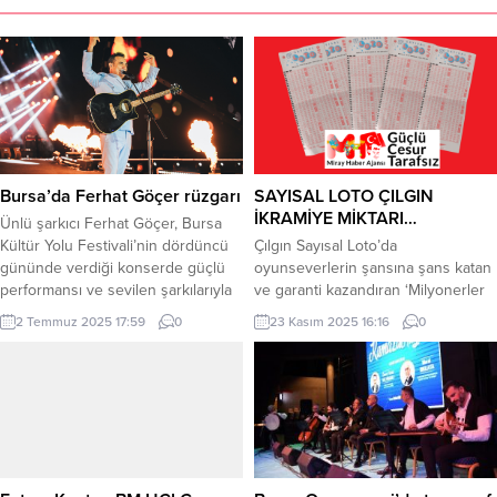
Bursa’da Ferhat Göçer rüzgarı
SAYISAL LOTO ÇILGIN
İKRAMİYE MİKTARI…
Ünlü şarkıcı Ferhat Göçer, Bursa
Kültür Yolu Festivali’nin dördüncü
Çılgın Sayısal Loto’da
gününde verdiği konserde güçlü
oyunseverlerin şansına şans katan
performansı ve sevilen şarkılarıyla
ve garanti kazandıran ‘Milyonerler
on binleri coşturdu. BURSA (İGFA)
Festivali’nin 22 Kasım Cumartesi
2 Temmuz 2025 17:59
0
23 Kasım 2025 16:16
0
– Bursa Kültür Yolu Festivali’nin
günü gerçekleşen beşinci
dördüncü gününde sahne alan
çekilişinde, 5 bilen 5 talihli
Ferhat Göçer, Fatih Sultan Mehmet
toplamda ekstra 10 milyon TL
Hastane Alanı’nda verdiği konserle
kazandı! Çılgın Sayısal Loto’da
unutulmaz bir geceye imza attı.
‘Milyonerler Festivali” 22 Kasım
Güçlü yorumu ve enerjisiyle on...
Cumartesi günü gerçekleşen
çekilişinde 5 talihliye toplam 10
milyon TL ekstra ikramiye