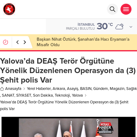
30
°C
İSTANBUL
PARÇALI BULUTLU
Başkan Nihat Öztürk, Şanahan’da Hacı Eryaman’a
Misafir Oldu
Yalova’da DEAŞ Terör Örgütüne
Yönelik Düzenlenen Operasyon da (3)
Şehit polis Var
Anasayfa
Yerel Haberler
,
Ankara
,
Asayiş
,
BASIN
,
Gündem
,
Magazin
,
Sağlık
,
SANAT
,
SİYASET
,
Son Dakika
,
Teknoloji
,
Yalova
Yalova’da DEAŞ Terör Örgütüne Yönelik Düzenlenen Operasyon da (3) Şehit
polis Var