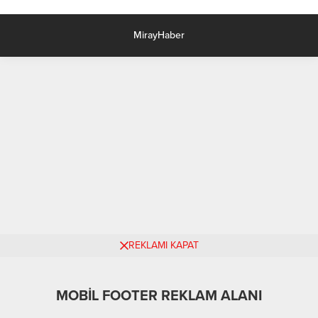
mahkemesinde görülen dava
Kayseri Büyükşehir Belediye
sonuçlandı. Adalet Bakanı Yılmaz
Başkanı Dr. Memduh Büyükkılıç, bir
Tunç, sosyal medya hesabından
dizi program dolayısıyla kente
MirayHaber
yaptığı açıklamada, Massachusetts
gelen Ticaret Bakanı Prof. Dr. Ömer
Bölge Mahkemesi’nin anne ve
Bolat ve beraberindeki heyeti,...
oğulun Türkiye’ye iade edilmesine
yönelik karar verdiğini duyurdu.
Meke Gölü,...
REKLAMI KAPAT
MOBİL FOOTER REKLAM ALANI