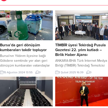
Bursa’da geri dönüşüm
TİMBİR üyesi Tekirdağ Pusula
kumbaraları takdir topluyor
Gazetesi 22. yılını kutladı –
Birlik Haber Ajansı
Bursa’nın Yıldırım ilçesine bağlı
Gökdere semtinde yer alan geri
ANKARA-BHA Türk İnternet Medya
dönüşüm kumbaraları vatandaşlar
Birliği (TİMBİR) Tekirdağ Temsilcisi
tarafından takdir edilmeye devam
Tekirdağ Pusula Gazetesi 22.
15 Ağustos 2024 13:55
0
3 Şubat 2025 16:39
0
ediyor. BURSA (İGFA) – Bursa’da
Kuruluş yıl dönümünü davetlileri ile
atık toplama sistemini yenilemek,
birlikte kutladı. Milletvekilinden,
geleceğimize sahip çıkmak için
siyasi parti il ilçe başkanlarına,
yürütülen geri dönüşüm
gazetecilerden esnaflara kadar
kumbaraları ekonomiye can veriyor.
birçok davetli kuruluş yıl dönümü
Gökdere sakinlerinin giysi
pastasını birlikte kesti. Tekirdağ
kumbaralarının ardından, geri
Pusula Gazetesi 22. Kuruluş yıl