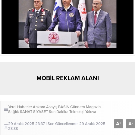
MOBİL REKLAM ALANI
Yerel Haberler
Ankara
Asayiş
BASIN
Gündem
Magazin
Sağlık
SANAT
SİYASET
Son Dakika
Teknoloji
Yalova
A
A
+
-
29 Aralık 2025 23:37 | Son Güncellenme: 29 Aralık 2025
23:38