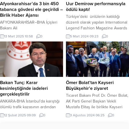
dönüşüm kumbaralarının da
dönümünde misafirlerini ağırladı.
Afyonkarahisar’da 3 bin 450
Uur Demirow performansıyla
olmasını olumlu yönde karşılıyor.
Gazetenin İmtiyaz Sahibi Özkan
tabanca gövdesi ele geçirildi –
ödülü kaptı!
Vatandaşlar...
Dikmen...
Birlik Haber Ajansı
Türkiye’deki ünlülerin katıldığı
AFYONKARAHİSAR–BHA İçişleri
düzenli olarak yapılan International
Bakanı Ali
Legend Fashion Magazine Awards
Yerlikaya; Afyonkarahisar’da
(Yılın En Efsaneleri Ödülleri )
13 Mart 2025 10:58
0
5 Mart 2024 09:23
0
yaptığımız operasyonda,
sahiplerini buldu.Oksana
birleştirildiğinde 3 bin 450 tabanca
Kuznetsova tarafından düzenlenen
üretilebilecek tabanca gövdesi ile
Şenol İpek’in sunuculuğunu yaptığı
80 bin 790 adet silah tamamlayıcı
ödül gecesinde Sahnelerde yüksek
parça ele geçirildiğini açıkladı.
performansı ile büyùk çıkış
Nereye gizlerseniz gizleyin,
yakalayan Uur Demirow’a ” Yılın En
ruhsatsız silahları tek tek bulup
İyi Performance DJ’i ” ödülü
ortaya çıkaracağız. Halkımızın
verildi. İSTANBUL (İGFA) –
Bakan Tunç: Karar
Ömer Bolat’tan Kayseri
huzurunu bozmanıza asla müsaade
Muhteşem Ödül...
kesinleştiğinde iadeleri
Büyükşehir’e ziyaret
etmeyeceğiz! ” ifadelerinde
gerçekleştirilir
Ticaret Bakanı Prof. Dr. Ömer Bolat,
bulunan Bakanımız Sayın
ANKARA-BHA İstanbul’da karıştığı
AK Parti Genel Başkan Vekili
Ali Yerlikaya sosyal medya
ölümlü trafik kazasının ardından
Mustafa Elitaş ile birlikte Kayseri
hesabından yaptığı...
ABD’ye kaçan 17 yaşındaki Timur
Büyükşehir Belediye Başkanı Dr.
12 Şubat 2025 09:09
0
3 Ağustos 2024 06:25
0
Cihantimur ile annesi Eylem Tok’un,
Memduh Büyükkılıç’ı makamında
Türkiye’ye iade edilmesi için ABD
ziyaret etti. KAYSERİ (İGFA) –