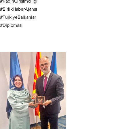
#KadınGirişimciliği
#BirlikHaberAjansı
#TürkiyeBalkanlar
#Diplomasi