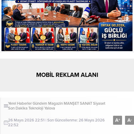
MOBİL REKLAM ALANI
Yerel Haberler
Gündem
Magazin
MANŞET
SANAT
Siyaset
Son Dakika
Teknoloji
Yalova
A
A
+
-
26 Mayıs 2026 22:51 | Son Güncellenme: 26 Mayıs 2026
22:52