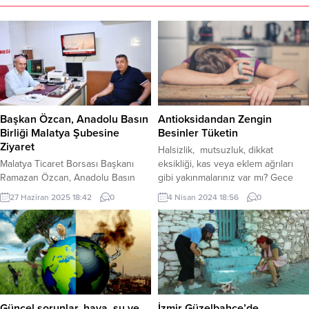
Başkan Özcan, Anadolu Basın
Antioksidandan Zengin
Birliği Malatya Şubesine
Besinler Tüketin
Ziyaret
Halsizlik, mutsuzluk, dikkat
Malatya Ticaret Borsası Başkanı
eksikliği, kas veya eklem ağrıları
Ramazan Özcan, Anadolu Basın
gibi yakınmalarınız var mı? Gece
Birliği Malatya Şubesini ziyaret etti
saatlerce uyumanıza rağmen
27 Haziran 2025 18:42
0
4 Nisan 2024 18:56
0
sabahları yataktan kalkmakta güçlük
çekiyor musunuz? Bu sorunlar size
tanıdık geliyorsa, nedeni yaşam
kalitemizi oldukça düşürebilen
‘bahar yorgunluğu’ olabilir! Bahar
yorgunluğu genellikle kışın sona
erip baharın gelmesiyle ortaya
çıkan bir durum. Vücudumuz kış
Güncel sorunlar, hava, su ve
İzmir Güzelbahçe’de