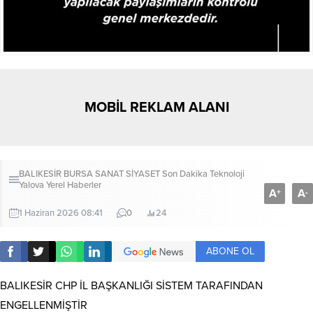
MOBİL REKLAM ALANI
BALIKESİR
BURSA
SANAT
SİYASET
Son Dakika
Teknoloji
Yalova
Yerel Haberler
A
A
+
-
1 Haziran 2026 08:41
0
24
ABONE OL
BALIKESİR CHP İL BAŞKANLIĞI SİSTEM TARAFINDAN
ENGELLENMİŞTİR