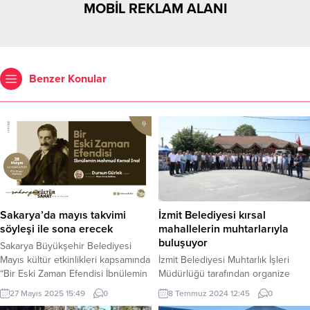
MOBİL REKLAM ALANI
Benzer Konular
Sakarya’da mayıs takvimi
İzmit Belediyesi kırsal
söyleşi ile sona erecek
mahallelerin muhtarlarıyla
buluşuyor
Sakarya Büyükşehir Belediyesi
Mayıs kültür etkinlikleri kapsamında
İzmit Belediyesi Muhtarlık İşleri
“Bir Eski Zaman Efendisi İbnülemin
Müdürlüğü tarafından organize
Mahmud Kemal İnal” konulu şöylesi
edilen programda İzmit Belediyesi
27 Mayıs 2025 15:49
0
8 Temmuz 2024 12:45
0
ile sona erecek. SAKARYA (İGFA) –
yöneticileri kırsal mahallelerin