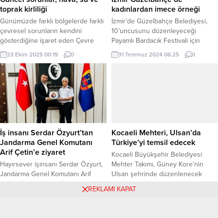
aylarında...
toprak kirliliği
kadınlardan imece örneği
Günümüzde farklı bölgelerde farklı
İzmir’de Güzelbahçe Belediyesi,
çevresel sorunların kendini
10’uncusunu düzenleyeceği
gösterdiğine işaret eden Çevre
Payamlı Bardacık Festivali için
Sağlığı Program Başkanı Dr. Öğr.
Payamlı köyündeki tüm evleri,
23 Ekim 2025 00:19
0
31 Temmuz 2024 06:25
0
Üyesi Ahmet Adiller, “Sanayi
pencereleri, kapıları Güzelbahçeli
bölgeleri ve yoğun nüfusa sahip
kadınlarla beraberrenga renk
şehirlerde hava kirliliği, su kirliliği,
boyanıyor. İZMİR (İGFA) –
yanlış atık yönetiminden kaynaklı
Güzelbahçe Belediyesi,
toprak kirliliği yoğun bir şekilde
Bardacığıyla meşhur Payamlı
görülürken, bir yandan da iklim
Köyü’nü kadınlarla birlikte renga
değişikliği su ve toprak gibi doğal...
renk boyayarak imece örneği
sergiledi. Köyde bulunan bütün
İş insanı Serdar Özyurt’tan
Kocaeli Mehteri, Ulsan’da
evlerin, kapı, pencere ve
Jandarma Genel Komutanı
Türkiye’yi temsil edecek
duvarlarınıboyayacaklarını söyleyen
Arif Çetin’e ziyaret
Kocaeli Büyükşehir Belediyesi
Güzelbahçe Belediye Başkanı
Hayırsever işinsanı Serdar Özyurt,
Mehter Takımı, Güney Kore’nin
Mustafa...
Jandarma Genel Komutanı Arif
Ulsan şehrinde düzenlenecek
Çetin’i ziyaret etti. İSTANBUL (İGFA)
Sanayi Festivali’nin açılışında sahne
5 Temmuz 2024 13:05
0
16 Ekim 2025 09:49
0
REKLAMI KAPAT
– Özellikle deprem bölgesi
alarak hem ilimizi hem de ülkemizi
memleketi Hatay’a yatırımlarını
temsil edecek. KOCAELİ (İGFA) –
yoğunlaştıran ve savunma sanayi
Kocaeli Büyükşehir Belediyesi adını