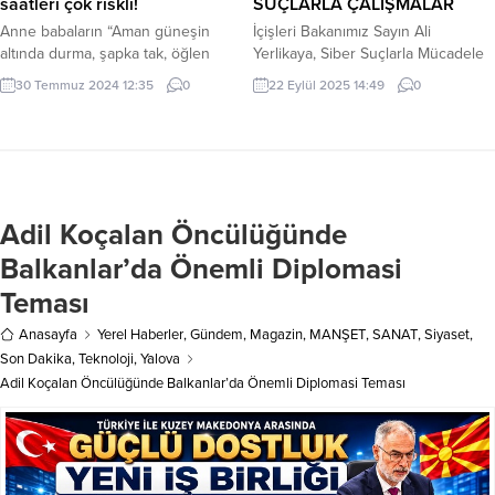
saatleri çok riskli!
SUÇLARLA ÇALIŞMALAR
Anne babaların “Aman güneşin
İçişleri Bakanımız Sayın Ali
altında durma, şapka tak, öğlen
Yerlikaya, Siber Suçlarla Mücadele
sıcağında evden çıkma, güneş
kapsamında son 5 günde 170
30 Temmuz 2024 12:35
0
22 Eylül 2025 14:49
0
kremi sür” uyarıları, yaz aylarının
şüphelinin yakalandığını açıkladı. 18
giderek daha da sıcak geçtiği
il merkezli “Çevrim İçi Çocuk
günümüzde daha da anlamlı bir
Müstehcenliği ve Tacizi, Nitelikli
hale geliyor. Üstelik sadece bebek
Dolandırıcılık, Yasa Dışı Bahis,
ve çocuklar değil, özellikle kronik
Nitelikli Hırsızlık” suçlarına yönelik
hastalıkları olanlar ve ileri yaştaki
düzenlenen operasyonlarımızda;
Adil Koçalan Öncülüğünde
kişiler “sıcak çarpması” tehdidiyle
55 şüpheli şahıs TUTUKLANDI.
daha fazla karşı...
34’ü hakkında adli kontrol
Balkanlar’da Önemli Diplomasi
hükümleri uygulandı. Diğerlerinin
Teması
işlemleri devam ediyor. Suçtan...
Anasayfa
Yerel Haberler
,
Gündem
,
Magazin
,
MANŞET
,
SANAT
,
Siyaset
,
Son Dakika
,
Teknoloji
,
Yalova
Adil Koçalan Öncülüğünde Balkanlar’da Önemli Diplomasi Teması