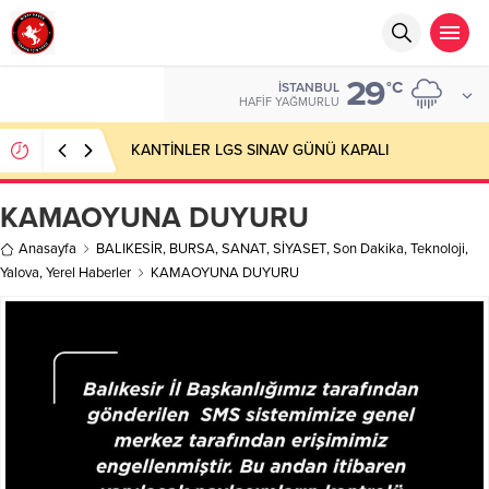
29
°C
İSTANBUL
HAFIF YAĞMURLU
KANTİNLER LGS SINAV GÜNÜ KAPALI
KAMAOYUNA DUYURU
Anasayfa
BALIKESİR
,
BURSA
,
SANAT
,
SİYASET
,
Son Dakika
,
Teknoloji
,
Yalova
,
Yerel Haberler
KAMAOYUNA DUYURU