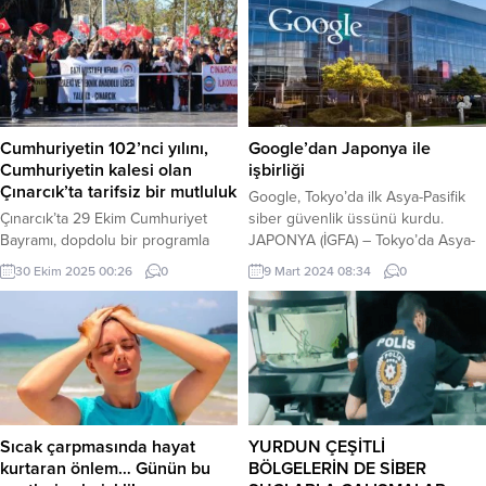
Ofis Sanat Merkezi’nde
muhtarlarıyla Sapakpınar’da bir
moderatörlüğünü Ömer Faruk
araya geldi İZMİT (İGFA) – İzmit
Deliktaş’ın yapacağı programa
Belediyesi Başkan Yardımcıları
Yazar Dursun Gürlek konuşmacı
Muhammet Ertürk, Lütfü Obuz,
olarak katılacak. Sakarya
Sapakpınar Mahallesinde kırsal
Büyükşehir Belediyesi, Mayıs kültür
mahallelerin muhtarlarıyla buluştu.
sanat takvimi söyleşi programıyla
Programa İzmit Belediyesi teknik
Cumhuriyetin 102’nci yılını,
Google’dan Japonya ile
tamamlanıyor. Bu kapsamda...
danışmanı Hakan Yalçın, Muhtarlık
Cumhuriyetin kalesi olan
işbirliği
İşleri Müdürü Ozan Aksu, Park ve...
Çınarcık’ta tarifsiz bir mutluluk
Google, Tokyo’da ilk Asya-Pasifik
Çınarcık’ta 29 Ekim Cumhuriyet
siber güvenlik üssünü kurdu.
Bayramı, dopdolu bir programla
JAPONYA (İGFA) – Tokyo’da Asya-
coşku içerisinde kutlandı.
Pasifik bölgesindeki ilk siber
30 Ekim 2025 00:26
0
9 Mart 2024 08:34
0
Çınarcık’ta 29 Ekim Cumhuriyet
güvenlik üssü kuruldu. Kaynaklara
Bayramı kutlamaları, yurdun dört bir
göre, bölgedeki şirketlerden
tarafında olduğu gibi çelenk
bilgisayar mühendisleri siber karşı
sunumuyla başladı. 28 Ekim’de,
önlemleri incelemek üzere üsse
ilçenin Cumhuriyet Meydanı’ndaki
davet edilecek. Google, Asya-
Atatürk Anıtı’na, Çınarcık
Pasifik bölgesindeki güvenliği
Kaymakamı Oğuzhan Erdi Atak ile
artırma çabasının bir parçası olarak
Çınarcık Belediye Başkanı Avni Kurt
Tokyo’da bir siber güvenlik
Sıcak çarpmasında hayat
YURDUN ÇEŞİTLİ
tarafından çelenk sunumunda
araştırma merkezi açtı. Merkezin...
kurtaran önlem… Günün bu
BÖLGELERİN DE SİBER
bulunuldu. İlçe kurum...